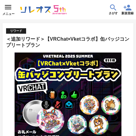
さがす
新規登録
メニュー
リワード
＜追加リワード＞【VRChat×Vketコラボ】缶バッジコン
プリートプラン