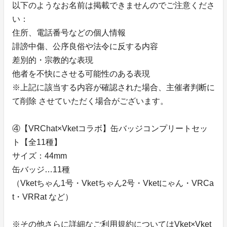
以下のようなお名前は掲載できませんのでご注意くださ
い：
住所、電話番号などの個人情報
誹謗中傷、公序良俗や法令に反する内容
差別的・宗教的な表現
他者を不快にさせる可能性のある表現
※上記に該当する内容が確認された場合、主催者判断に
て削除 させていただく場合がございます。
④【VRChat×Vketコラボ】缶バッジコンプリートセッ
ト【全11種】
サイズ：44mm
缶バッジ…11種
（Vketちゃん1号・Vketちゃん2号・Vketにゃん・VRCa
t・VRRat など）
※その他さらに詳細なご利用規約についてはVket×Vket