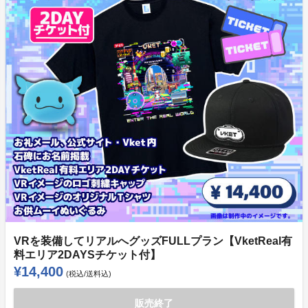
VRを装備してリアルへグッズFULLプラン【VketReal有
料エリア2DAYSチケット付】
¥14,400
(税込/送料込)
販売終了