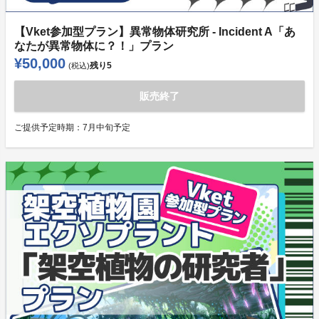
【Vket参加型プラン】異常物体研究所 - Incident A「あ
なたが異常物体に？！」プラン
¥50,000
残り
5
(税込)
販売終了
ご提供予定時期：
7月中旬予定