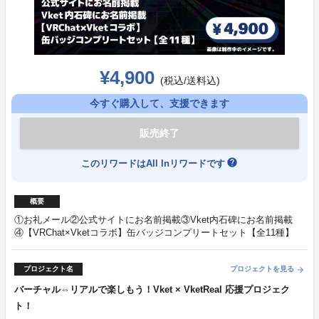
¥4,900
(税込/送料込)
今すぐ購入して、支援できます
販売終了
help
このリワードはAll Inリワードです
概要
①お礼メール②公式サイトにお名前掲載③Vket内石碑にお名前掲載
④【VRChat×Vketコラボ】缶バッジコンプリートセット【全11種】
プロジェクト名
プロジェクトを見る
arrow_forward
バーチャル⇔リアルで楽しもう！Vket × VketReal 応援プロジェク
ト！