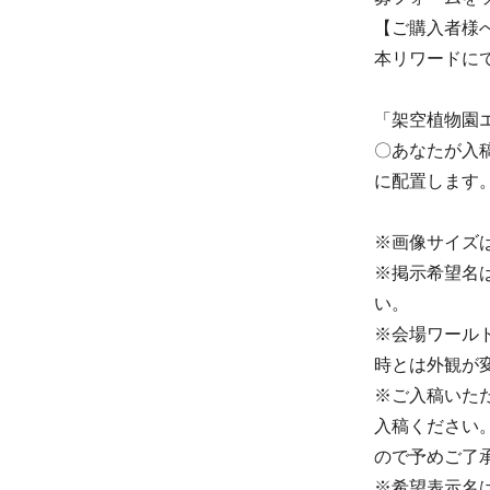
【ご購入者様
本リワードに
「架空植物園
〇あなたが入稿
に配置します
※画像サイズは「
※掲示希望名
い。
※会場ワール
時とは外観が
※ご入稿いた
入稿ください
ので予めご了
※希望表示名は