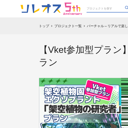
トップ
プロジェクト一覧
バーチャル⇔リアルで楽しもう！
chevron_right
chevron_right
【Vket参加型プラ
ラン