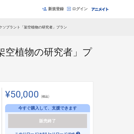
新規登録
ログイン
エクソプラント「架空植物の研究者」プラン
「架空植物の研究者」プ
¥50,000
(税込)
今すぐ購入して、支援できます
販売終了
help