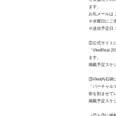
ます。
お礼メールは
※水曜日にご
※送信予定日：4/
②公式サイト
「VketRea
ます。
掲載予定スケジ
③Vket内石
「バーチャルマ
前を刻ませて
掲載予定スケジ
（②と③に掲