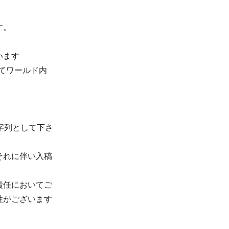
す。
います
にてワールド内
字列として下さ
それに伴い入稿
責任においてご
性がございます