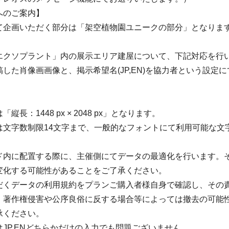
へのご案内】
て企画いただく部分は「架空植物園ユニークの部分」となりま
エクソプラント」内の展示エリア建屋について、下記対応を行
した肖像画画像と、掲示希望名(JP,EN)を協力者という設定
。
縦長：1448 px × 2048 px」となります。
は文字数制限14文字まで、一般的なフォントにて利用可能な文
ド内に配置する際に、主催側にてデータの最適化を行います。
変化する可能性があることをご了承ください。
だくデータの利用規約をプランご購入者様自身で確認し、その
。著作権侵害や公序良俗に反する場合等によっては撤去の可能
承ください。
JP,ENどちらかだけの入力でも問題ございません。