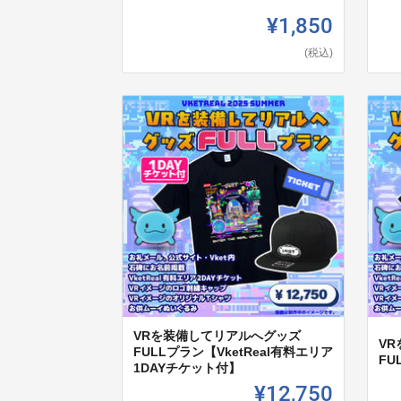
¥1,850
(税込)
VRを装備してリアルへグッズ
V
FULLプラン【VketReal有料エリア
FU
1DAYチケット付】
¥12,750