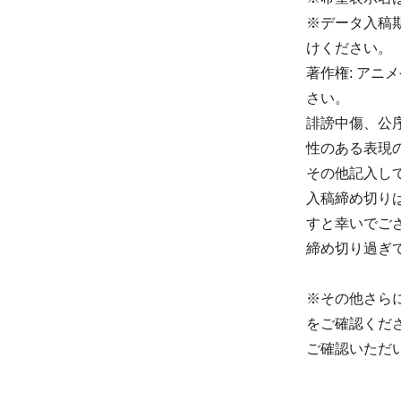
※データ入稿
けください。
著作権: ア
さい。
誹謗中傷、公
性のある表現
その他記入し
入稿締め切りは
すと幸いでご
締め切り過ぎ
※その他さらに
をご確認くだ
ご確認いただ