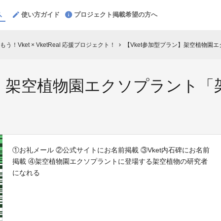
使い方ガイド
プロジェクト掲載希望の方へ
Vket × VketReal 応援プロジェクト！
【Vket参加型プラン】架空植物園
chevron_right
ン】架空植物園エクソプラント
①お礼メール ②公式サイトにお名前掲載 ③Vket内石碑にお名前
掲載 ④架空植物園エクソプラントに登場する架空植物の研究者
になれる