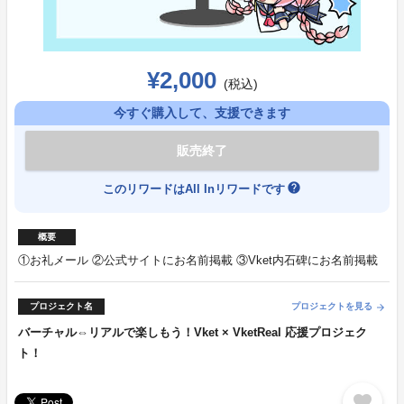
¥2,000
(税込)
今すぐ購入して、支援できます
販売終了
help
このリワードはAll Inリワードです
概要
①お礼メール ②公式サイトにお名前掲載 ③Vket内石碑にお名前掲載
プロジェクト名
プロジェクトを見る
arrow_forward
バーチャル⇔リアルで楽しもう！Vket × VketReal 応援プロジェク
ト！
favorite