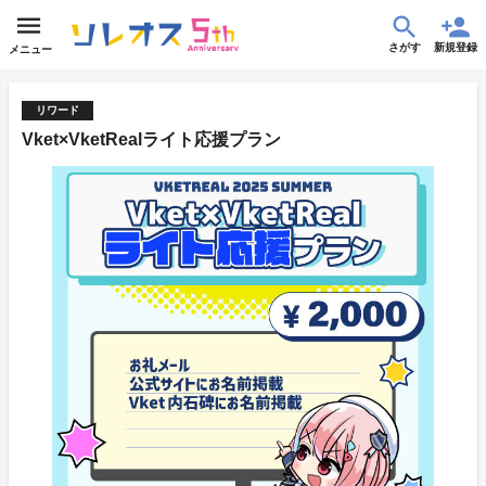
さがす
新規登録
メニュー
リワード
Vket×VketRealライト応援プラン