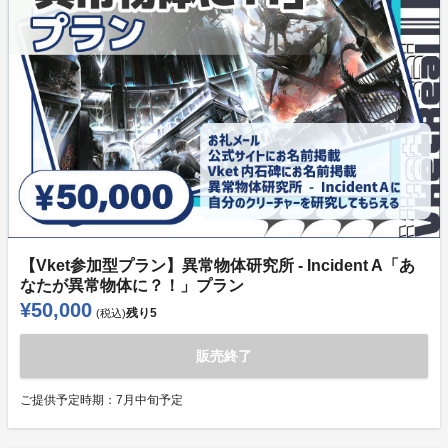
【Vket参加型プラン】異常物体研究所 - Incident A「あ
なたが異常物体に？！」プラン
¥50,000
残り
5
(税込)
販売終了
ご提供予定時期：
7月中旬予定