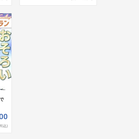
で
00
料込)