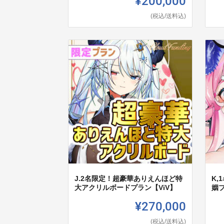
¥200,000
(税込/送料込)
J.2名限定！超豪華ありえんほど特
K
大アクリルボードプラン【ViV】
姻
¥270,000
(税込/送料込)