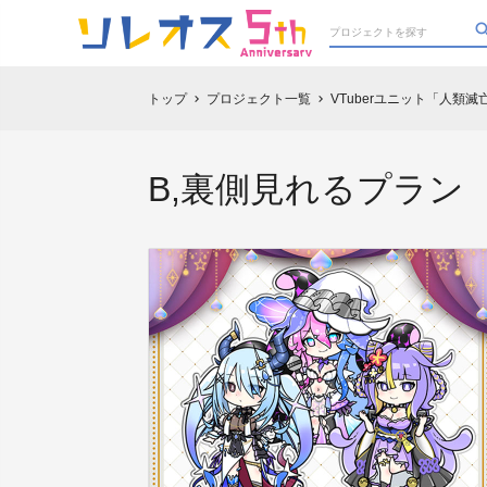
トップ
プロジェクト一覧
VTuberユニット「人類
chevron_right
chevron_right
B,裏側見れるプラン