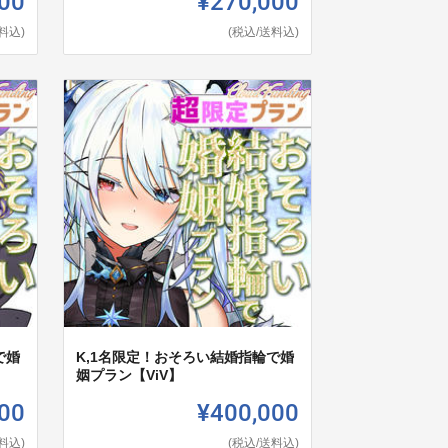
00
¥270,000
料込)
(税込/送料込)
で婚
K,1名限定！おそろい結婚指輪で婚
姻プラン【ViV】
00
¥400,000
料込)
(税込/送料込)