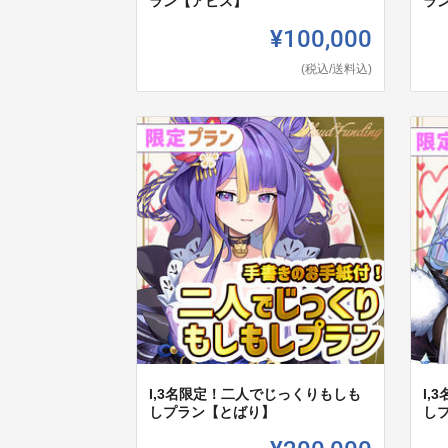
ラン【アビス】
ラ
¥100,000
(税込/送料込)
I,3名限定！二人でじっくりもしも
I
しプラン【とばり】
しプ