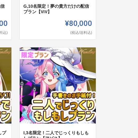
配信
G,10名限定！夢の貴方だけの配信
プラン【ViV】
00
¥80,000
料込)
(税込/送料込)
しプ
I,3名限定！二人でじっくりもしも