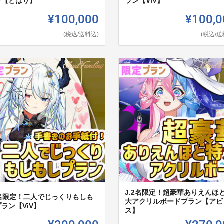
ン【とばり】
ラン【ViV】
¥100,000
¥100,0
(税込/送料込)
(税込/送
J.2名限定！超豪華ありえんほ
,3名限定！二人でじっくりもしも
大アクリルボードプラン【アビ
ラン【ViV】
ス】