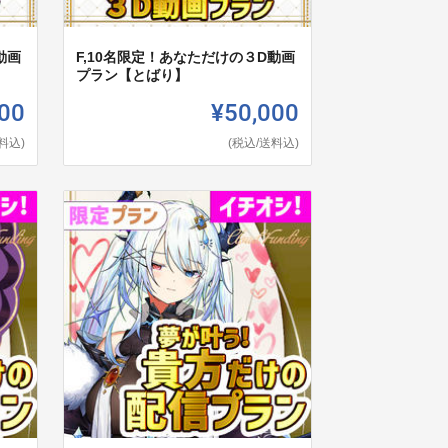
動画
F,10名限定！あなただけの３D動画
プラン【とばり】
00
¥50,000
料込)
(税込/送料込)