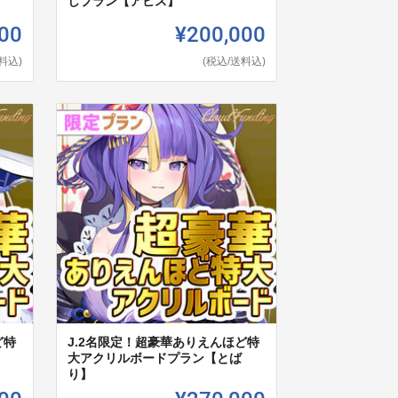
しプラン【アビス】
00
¥200,000
料込)
(税込/送料込)
ど特
J.2名限定！超豪華ありえんほど特
大アクリルボードプラン【とば
り】