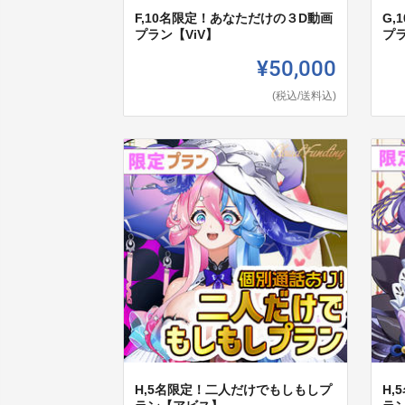
F,10名限定！あなただけの３D動画
G
プラン【ViV】
プ
¥50,000
(税込/送料込)
H,5名限定！二人だけでもしもしプ
H