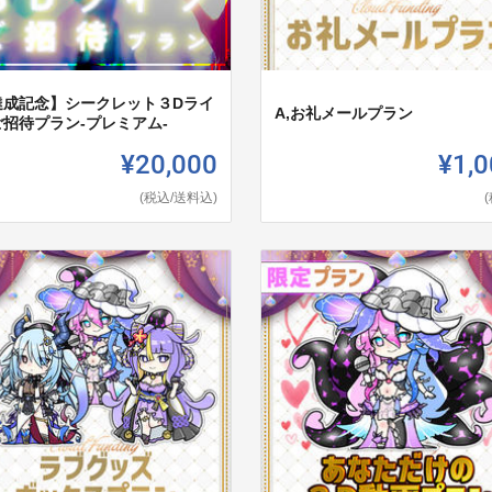
達成記念】シークレット３Dライ
A,お礼メールプラン
ご招待プラン-プレミアム-
¥20,000
¥1,0
(税込/送料込)