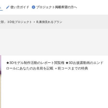
使い方ガイド
プロジェクト掲載希望の方へ
滅亡部」３D化プロジェクト
B,裏側見れるプラン
chevron_right
★3Dモデル制作活動のレポート閲覧権 ★3Dお披露動画のエンド
ロールにあなたのお名前を記載 ＋前コースまでの特典