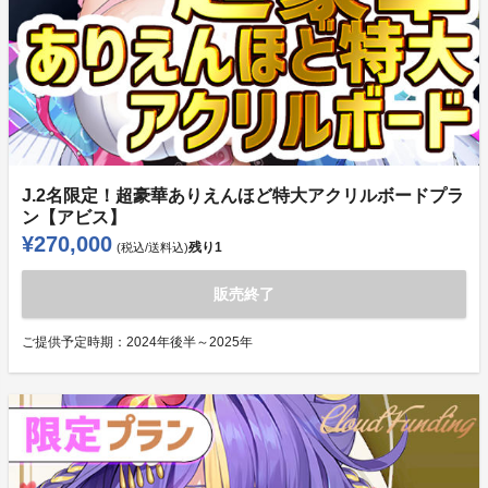
J.2名限定！超豪華ありえんほど特大アクリルボードプラ
ン【アビス】
¥270,000
残り
1
(税込/送料込)
販売終了
ご提供予定時期：
2024年後半～2025年