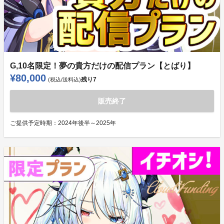
G,10名限定！夢の貴方だけの配信プラン【とばり】
¥80,000
残り
7
(税込/送料込)
販売終了
ご提供予定時期：
2024年後半～2025年