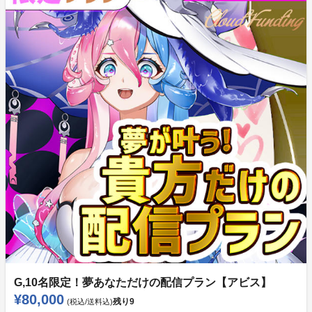
G,10名限定！夢あなただけの配信プラン【アビス】
¥80,000
残り
9
(税込/送料込)