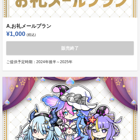
A,お礼メールプラン
¥1,000
(税込)
販売終了
ご提供予定時期：
2024年後半～2025年