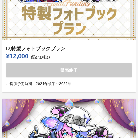
D,特製フォトブックプラン
¥12,000
(税込/送料込)
販売終了
ご提供予定時期：
2024年後半～2025年