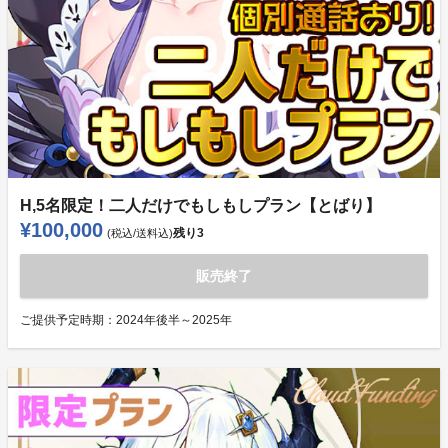
H,5名限定！二人だけでもしもしプラン【とばり】
¥100,000
残り
3
(税込/送料込)
販売終了
ご提供予定時期：
2024年後半～2025年