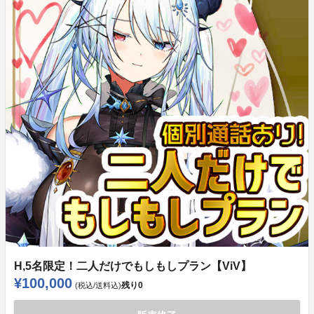
H,5名限定！二人だけでもしもしプラン【ViV】
¥100,000
残り
0
(税込/送料込)