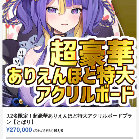
J.2名限定！超豪華ありえんほど特大アクリルボードプラ
ン【とばり】
¥270,000
残り
0
(税込/送料込)