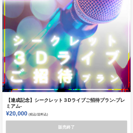
【達成記念】シークレット３Dライブご招待プラン-プレ
ミアム-
¥20,000
(税込/送料込)
販売終了