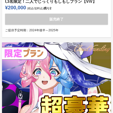
I,3名限定！二人でじっくりもしもしプラン【ViV】
¥200,000
残り
2
(税込/送料込)
販売終了
ご提供予定時期：
2024年後半～2025年