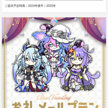
ご提供予定時期：
2024年後半～2025年