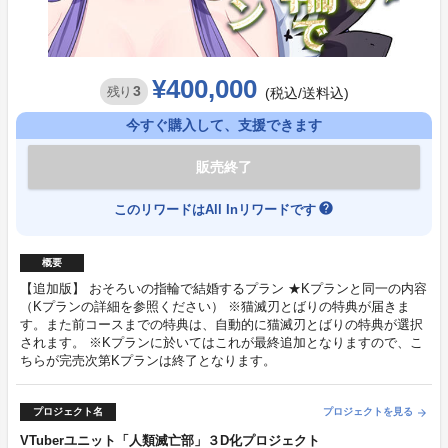
¥400,000
3
残り
(税込/送料込)
今すぐ購入して、支援できます
販売終了
help
このリワードはAll Inリワードです
概要
【追加版】 おそろいの指輪で結婚するプラン ★Kプランと同一の内容
（Kプランの詳細を参照ください） ※猫滅刃とばりの特典が届きま
す。また前コースまでの特典は、自動的に猫滅刃とばりの特典が選択
されます。 ※Kプランに於いてはこれが最終追加となりますので、こ
ちらが完売次第Kプランは終了となります。
プロジェクト名
プロジェクトを見る
arrow_forward
VTuberユニット「人類滅亡部」３D化プロジェクト