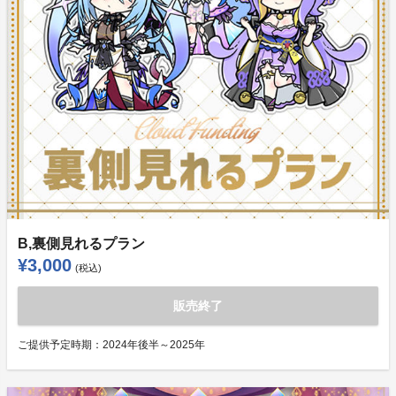
B,裏側見れるプラン
¥3,000
(税込)
販売終了
ご提供予定時期：
2024年後半～2025年