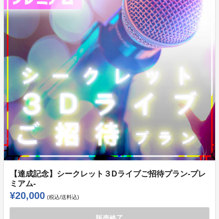
【達成記念】シークレット３Dライブご招待プラン-プレ
ミアム-
¥20,000
(税込/送料込)
販売終了