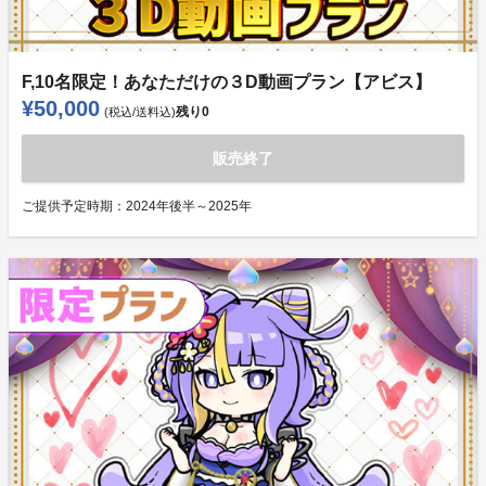
F,10名限定！あなただけの３D動画プラン【アビス】
¥50,000
残り
0
(税込/送料込)
販売終了
ご提供予定時期：
2024年後半～2025年