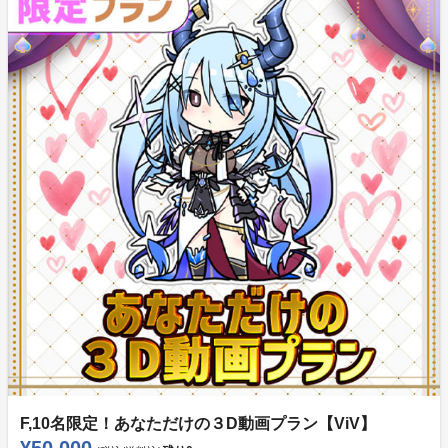
F,10名限定！あなただけの３D動画プラン【ViV】