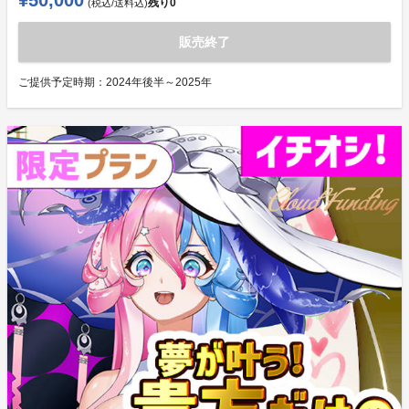
¥50,000
残り
0
(税込/送料込)
販売終了
ご提供予定時期：
2024年後半～2025年