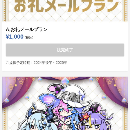
A,お礼メールプラン
¥1,000
(税込)
販売終了
ご提供予定時期：
2024年後半～2025年