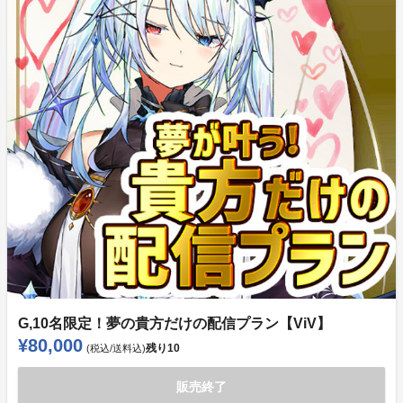
G,10名限定！夢の貴方だけの配信プラン【ViV】
¥80,000
残り
10
(税込/送料込)
販売終了