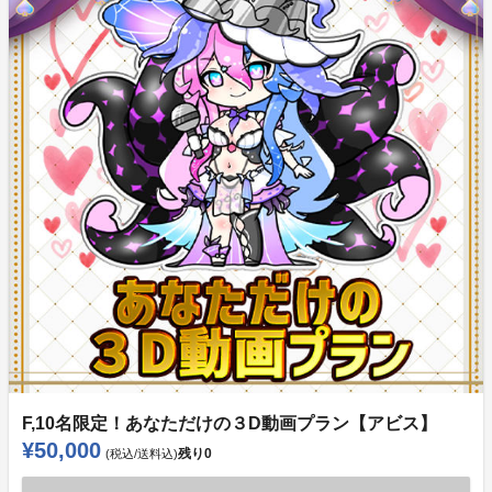
F,10名限定！あなただけの３D動画プラン【アビス】
¥50,000
残り
0
(税込/送料込)