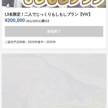
I,3名限定！二人でじっくりもしもしプラン【ViV】
¥200,000
残り
2
(税込/送料込)
販売終了
ご提供予定時期：
2024年後半～2025年