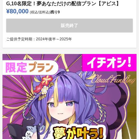
G,10名限定！夢あなただけの配信プラン【アビス】
¥80,000
残り
9
(税込/送料込)
販売終了
ご提供予定時期：
2024年後半～2025年