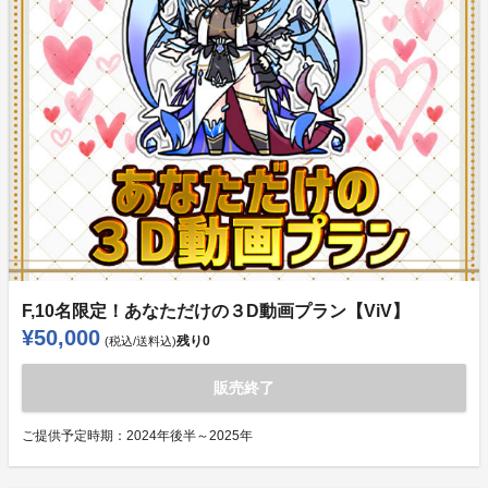
F,10名限定！あなただけの３D動画プラン【ViV】
¥50,000
残り
0
(税込/送料込)
販売終了
ご提供予定時期：
2024年後半～2025年