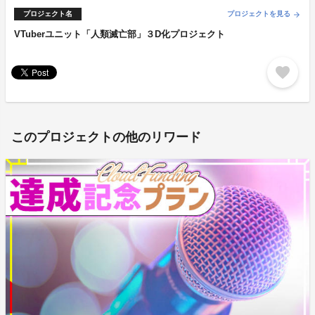
プロジェクト名
プロジェクトを見る
arrow_forward
VTuberユニット「人類滅亡部」３D化プロジェクト
favorite
このプロジェクトの他のリワード