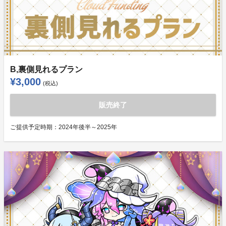
B,裏側見れるプラン
¥3,000
(税込)
販売終了
ご提供予定時期：
2024年後半～2025年