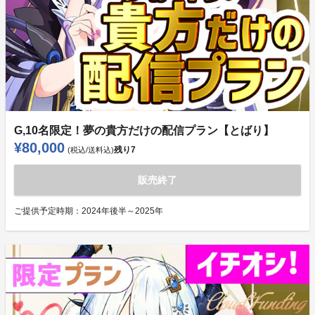
G,10名限定！夢の貴方だけの配信プラン【とばり】
¥80,000
残り
7
(税込/送料込)
販売終了
ご提供予定時期：
2024年後半～2025年