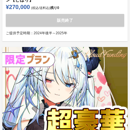
¥270,000
残り
0
(税込/送料込)
販売終了
ご提供予定時期：
2024年後半～2025年