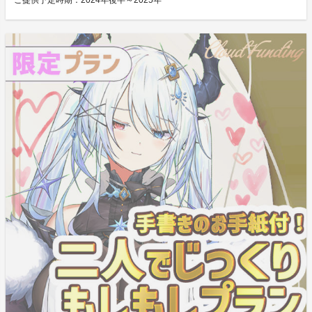
ご提供予定時期：
2024年後半～2025年