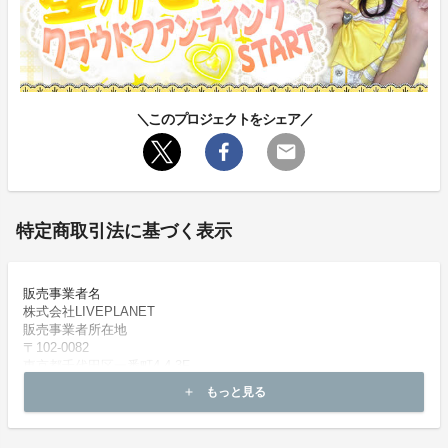
＼このプロジェクトをシェア／
特定商取引法に基づく表示
販売事業者名
株式会社LIVEPLANET
販売事業者所在地
〒102-0082
東京都千代田区一番町4-4-3F
代表者または運営統括責任者
もっと見る
add
岡村 敬子
代表者または運営統括責任者（フリガナ）
オカムラ ケイコ