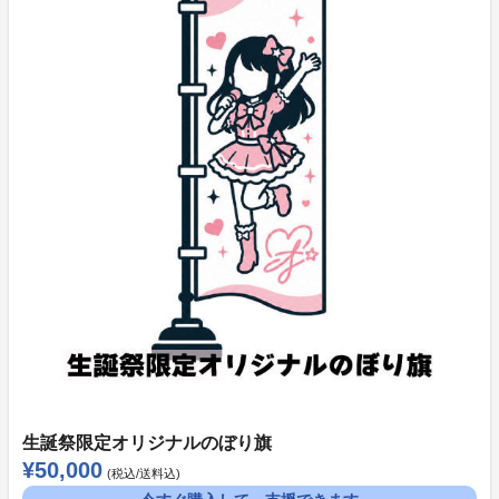
《All or Nothingリワード》
商品購入時に決済が行われ、プロジェクトが成立しなか
った場合には返金処理が行われます。
〈支払い方法〉
・クレジットカード
《All Inリワード》
目標達成率に関わらず、支援した時点で即時決済が行わ
れます。
〈支払い方法〉
・クレジットカード
・コンビニ決済（日本国内の購入のみ可能）
【利用可能なコンビニ】
生誕祭限定オリジナルのぼり旗
ローソン、ファミリーマート、ミニストップ、セイコー
¥50,000
(税込/送料込)
マート