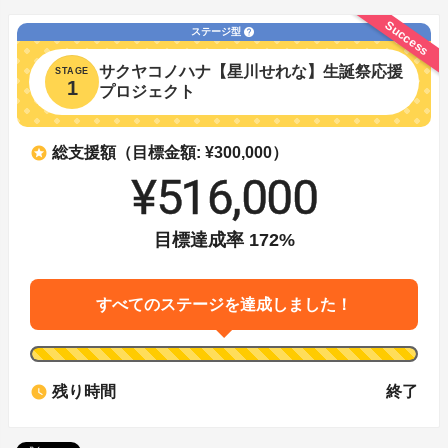
Success
ステージ型
help
サクヤコノハナ【星川せれな】生誕祭応援
STAGE
1
プロジェクト
stars
総支援額（目標金額: ¥300,000）
¥516,000
目標達成率
172
%
すべてのステージを達成しました！
watch_later
残り時間
終了