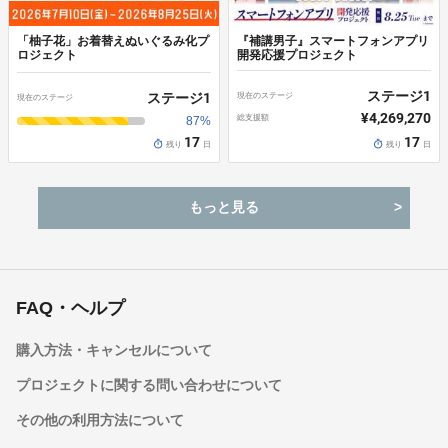
送料は商品代金に含まれており、別途ご負担いただく費用はありま
せん。
「柚子花」お着替えぬいぐるみ化プ
『補講男子』スマートフォンアプリ
返品・不良品について
ロジェクト
開発応援プロジェクト
《返品の取扱条件》
ステージ
1
ステージ
1
現在のステージ
輸送による商品の破損、または発送ミスがあった場合のみ返品をお
現在のステージ
受けいたします。
¥4,269,270
総支援額
87
%
商品到着後14日以内に弊社までご連絡いただいた後、出品者より案
17
17
残り
日
残り
日
内のある返送先へご返送ください。
《不良品の取扱条件》
もっと見る
商品到着後は必ず内容をご確認ください。
以下の場合には、商品到着後14日以内にお問い合わせフォームより
ご連絡ください。
・お申し込み内容と異なる商品が届いた場合
・商品に汚れ、または破損がある場合
内容確認後、出品者より対応方法をご案内いたします。
FAQ・ヘルプ
キャンセルについて
キャンセルはお受けできません。
購入方法・キャンセルについて
決済完了後の返金は一切できません。
プロジェクトに関する問い合わせについて
その他の利用方法について