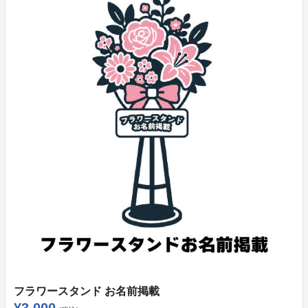
リターン品の発送について
・返礼品は、生誕祭終了後に順次発送させていただきま
す。
・オフイベントに関するご案内は、メッセージにてお送
りいたします。
※申込者様の設定等が原因によるリターン品の不着につ
いては、責任を負いかねます。
※ご支援後のキャンセルおよびご返金は、いかなる理由
があってもお受けできません。あらかじめご了承くださ
い。
支援金の用途につきまして
達成金額に応じて、生誕祭の内容がさらに華やかにパワ
ーアップしていきます。
総支援金額から諸経費を差し引いた 55％ を、本人希望
フラワースタンド お名前掲載
ゴール達成時の生誕祭制作費として使用させていただき