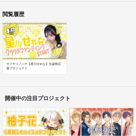
連絡先／ホームページ
https://liveplanet.co.jp/
連絡先／電子メール
閲覧履歴
info@liveplanet.co.jp
販売価格帯
各プロジェクトページに記載のリワード代金をご確認ください。
※価格はすべて税込表示です。
商品等の引き渡し時期・発送方法
商品の引渡し時期またはサービスの提供時期は、各プロジェクトペ
ージに記載しておりますのでご確認ください。
代金の支払時期および方法
サクヤコノハナ【星川せれな】生誕祭応
援プロジェクト
《決済手段》
・クレジットカード：All or Nothingリワード、All Inリワード
・コンビニ払い：All Inリワード
※コンビニ決済では以下はご利用いただけません。
・セブンイレブン
開催中の注目プロジェクト
・ヤマザキデイリーストア
《支払時期》
・All or Nothingリワード：商品購入時に決済が行われ、プロジェク
トが成立しなかった場合には返金処理が行われます。
・All Inリワード：商品購入時に決済されます。
商品代金以外に必要な費用