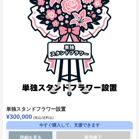
げます。
株式会社LIVE PLANET 生誕祭クラウドファンディング
お問い合わせ窓口
soreosu@liveplanet.jp
お問い合わせの際は、下記項目をあわせてご記載くださ
い。
・お名前
・ご支援時にご登録いただいたメールアドレス
・ご支援時にご登録いただいたお電話番号
・ご支援いただいたプロジェクト名
・お問い合わせ内容
単独スタンドフラワー設置
¥300,000
(税込/送料込)
今すぐ購入して、支援できます
詳細を見る
販売終了