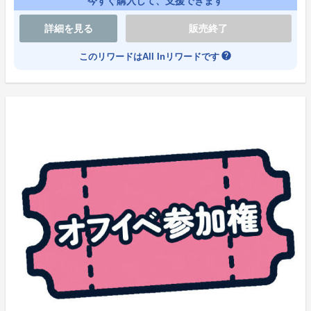
今すぐ購入して、支援できます
※決済完了後の返金は一切できません。
詳細を見る
販売終了
※リターン品は、プロジェクト開始時より決済方法とし
help
このリワードはAll Inリワードです
て「コンビニ決済」をご選択することができます。
※コンビニ決済では30万円未満のリワードのみご購入
可能となります。
※コンビニ決済の受付は「プロジェクト終了日前日の1
9時00分まで」となっております。
※支援時間は2026年7月3日20時00分00秒～2026年8月
2日23時59分00秒までとなります。詳細はプロジェクト
ページ内の「残り時間」をご確認ください。
※時間を過ぎてのご購入は一切できませんので、お時間
に余裕を持ってご購入ください。
※ソレオスの仕様として、【クレジットカード】の分割
払いの対応はしておりません。ご希望の場合は、ご購入
後、各クレジットカード会社様の分割払いをご利用くだ
さい。その際は、ご利用のクレジットカード会社様の仕