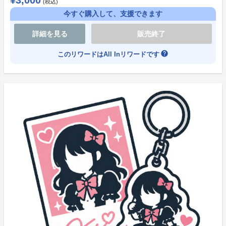
¥3,000
(税込)
ます。
今すぐ購入して、支援できます
皆様からの温かいご支援を、心よりお待ちしておりま
す。
詳細を見る
販売終了
help
このリワードはAll Inリワードです