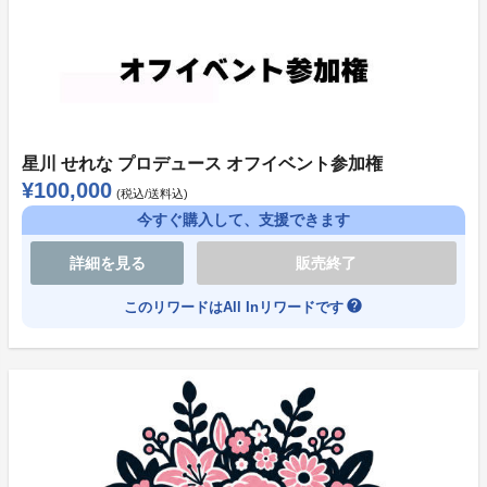
様をご確認の上、ご購入いただけますようお願い申し上
げます。
※期限内にコンビニ支払いが行われなかったリワードに
ついては、順次在庫に戻ります。
※購入はすべて先着順となります。
星川 せれな プロデュース オフイベント参加権
¥100,000
●その他
(税込/送料込)
今すぐ購入して、支援できます
ソレオス会員登録、お届け先住所の変更、領収書の発行
などプラットフォームの仕様に関連して多く寄せられる
詳細を見る
販売終了
ご質問への回答は、下記を参照ください。
help
このリワードはAll Inリワードです
https://soreosu.com/pages/help
●お問い合わせ先
プロジェクト終了後のご住所変更や、その他生誕祭プロ
ジェクトに関するお問い合わせにつきましては、下記メ
ールアドレスまでご連絡くださいますようお願い申し上