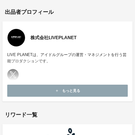
50,000円支援・・・オリジナルのぼり旗
出品者プロフィール
＋フラワースタンドお名前掲載＋サイン入りブロマイド
＆ オリジナルアクリルキーホルダー
株式会社LIVEPLANET
100,000円支援・・・オフイベ参加権
＋フラワースタンドお名前掲載＋サイン入りブロマイド
＆ オリジナルアクリルキーホルダー
LIVE PLANETは、アイドルグループの運営・マネジメントを行う芸
能プロダクションです。
300,000円支援・・・単独スタンドフラワー
＋フラワースタンドお名前掲載＋サイン入りブロマイド
＆ オリジナルアクリルキーホルダー
ホームページ：
https://liveplanet.jp
もっと見る
add
お問い合わせ：
soreosu@liveplanet.jp
600,000円支援・・・全支援パック
フラワースタンドお名前掲載＋サイン入りブロマイド
リワード一覧
＆ オリジナルアクリルキーホルダー＋単独スタンドフ
ラワー+特別特典会＋楽屋花