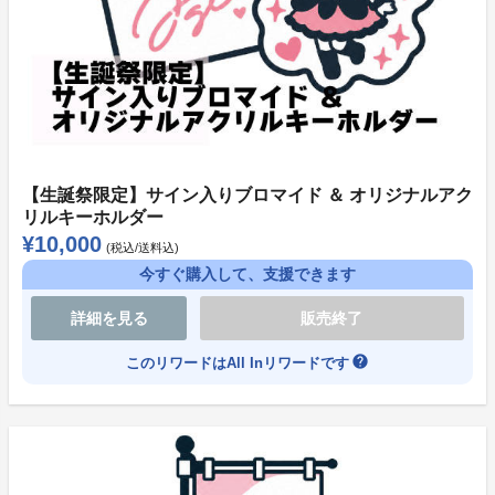
よくある質問
●プロジェクトについて
本プロジェクトは【All or Nothing】です。
目標金額が達成できなかった場合は、プロジェクト内容
【生誕祭限定】サイン入りブロマイド ＆ オリジナルアク
リルキーホルダー
の実施、グッズの生産などリワードの提供は行われませ
¥10,000
(税込/送料込)
ん。
今すぐ購入して、支援できます
あらかじめご了承ください。
その際の返金手続きなどにつきましては、ソレオスの規
詳細を見る
販売終了
約に基づきます。
help
このリワードはAll Inリワードです
●支援方法について（お支払いについて）
本プロジェクトの支払方法は【クレジットカード】【コ
ンビニ決済】となっております。