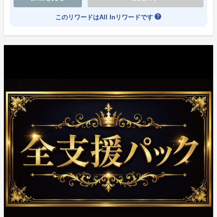
help
このリワードはAll Inリワードです