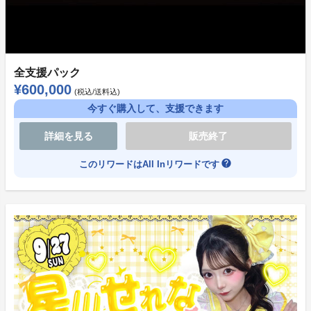
全支援パック
¥600,000
(税込/送料込)
今すぐ購入して、支援できます
詳細を見る
販売終了
help
このリワードはAll Inリワードです