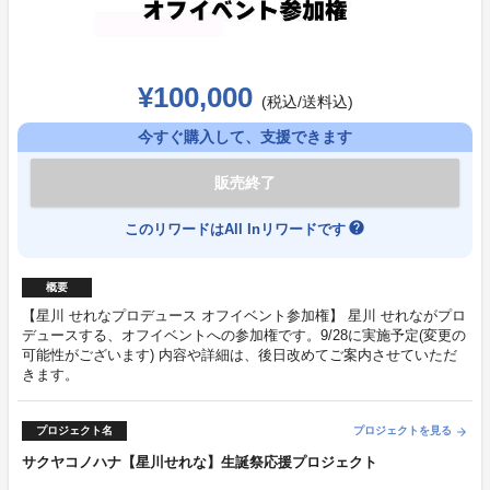
¥100,000
(税込/送料込)
今すぐ購入して、支援できます
販売終了
help
このリワードはAll Inリワードです
概要
【星川 せれなプロデュース オフイベント参加権】 星川 せれながプロ
デュースする、オフイベントへの参加権です。9/28に実施予定(変更の
可能性がございます) 内容や詳細は、後日改めてご案内させていただ
きます。
プロジェクト名
プロジェクトを見る
arrow_forward
サクヤコノハナ【星川せれな】生誕祭応援プロジェクト