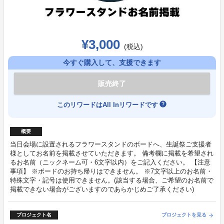
¥3,000
(税込)
今すぐ購入して、支援できます
販売終了
help
このリワードはAll Inリワードです
概要
当日会場に設置されるフラワースタンドのボードへ、生誕祭ご支援者
様としてお名前を掲載させていただきます。 備考欄に掲載を希望され
るお名前（ニックネーム可・6文字以内）をご記入ください。 【注意
事項】 ※ボードのお持ち帰りはできません。 ※7文字以上のお名前・
特殊文字・記号は使用できません。(該当する場合、ご希望のお名前で
掲載できない場合がございますのであらかじめご了承ください)
プロジェクト名
プロジェクトを見る
arrow_forward