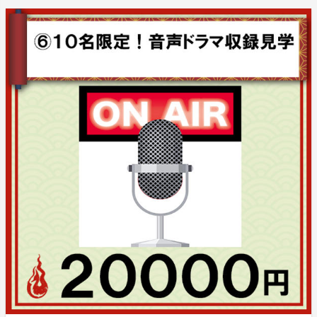
・イベント中の写真撮影はＮＧとなります。
・イベント中にカメラマンによる撮影が入った場合は写
り込む可能性がございます。
・ご時世によりイベント自体が中止になる可能性がござ
います。その際は別途ご案内をさせて頂きます。
⑨5名限定！神巫詞youtube番組「突撃SOF！」収録
見学＆ファンミーティング＆キャラ写真！（15000
円）
◆出演：福山沙織
◆実施予定：6月13日（水）19時～
◆場所：楽天スタジオ予定
◆内容
・番組収録見学(ハルカモデルの実演、即興ソング実
演）
・スタジオでＣＧキャラと記念撮影（データお渡し）
・カミウタPを交えてのミーティング