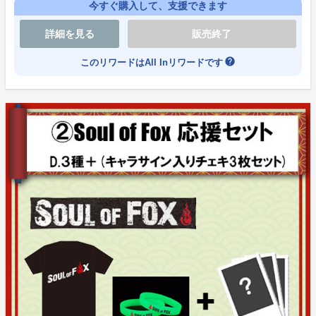
今すぐ購入して、支援できます
詳細を見る
販売終了
help
このリワードはAll Inリワードです
※合成や編集などにより、多少異なる可能性がありま
す。ご了承ください。