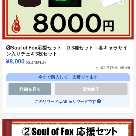
③神巫詞オリジナル音声ドラマ音源 ※データDL
（3000円）
・音声ドラマダウンロードデータ （3000円）
※ドラマ完成後、ダウンロードURLをお知らせ
※ドラマ30分～40分 新曲3曲予定、キャストコメント
③Soul of Fox応援セット D.3種セット＋各キャラサイ
ン入りチェキ3枚セット
※最終的なトラックリストは変更になる可能性がありま
¥8,000
す。
(税込/送料込)
※ご提供予定時期：
6月末頃
④神巫詞オリジナル音声ドラマDLカード＋冊子付き
今すぐ購入して、支援できます
※ドラマの台本やショート読み物など （6000円）
詳細を見る
販売終了
・音声ドラマダウンロードカード
help
このリワードはAll Inリワードです
※ドラマ30分～40分 新曲3曲予定、キャストコメント
※最終的なトラックリストは変更になる可能性がありま
す。
・冊子（ドラマ台本、竹屋氏書下ろしのショートストー
リーなど）