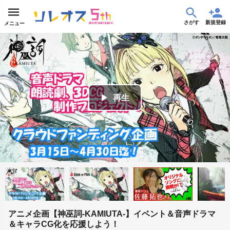
さがす
新規登録
メニュー
play_arrow
再生
アニメ企画【神巫詞-KAMIUTA-】イベント＆音声ドラマ
＆キャラCG化を応援しよう！