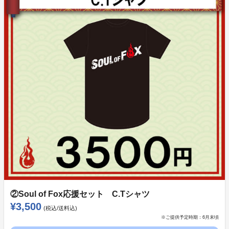
②Soul of Fox応援セット
・A.蓄光ラバーバンド（1000円）
・B.マフラータオル（2500円）
・C.Tシャツ （3500円）
・D.3種セット＋各キャラサイン入りチェキ3枚セッ
ト （8000円）
・E.3種セット＋CGキャラクター個別お礼ビデオメッセ
ージ（12000円）
※音声は担当声優、お名前読み上げあり
※キャラクター3人からのビデオメッセージを予定し
ております。
②Soul of Fox応援セット C.Tシャツ
¥3,500
(税込/送料込)
※ご提供予定時期：
6月末頃