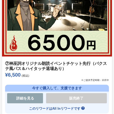
ください。
・収録中の写真撮影はＮＧとなります。
今回集まった金額は「神巫詞-KAMIUTA-」の今後の活
動費として、楽曲制作、ＰＶ制作、配信番組やイベン
ト、アニメ化始動に伴う制作資金として大切に使わせて
いただきます。
⑦神巫詞オリジナル朗読イベントチケット先行（バクス
テ風パス＆ハイタッチ退場あり）
（このプロジェクトはAll in型です。目標金額の達成に
¥6,500
(税込)
関わらず、プロジェクトは進行していきます。）
※ご提供予定時期：
10月中
今すぐ購入して、支援できます
また、今回は集まった金額によって実行内容を増やすス
トレッチ方式で検討しております。
詳細を見る
販売終了
こちらも全てカミウタ制作の資金として大事に使用させ
help
このリワードはAll Inリワードです
て頂きます。