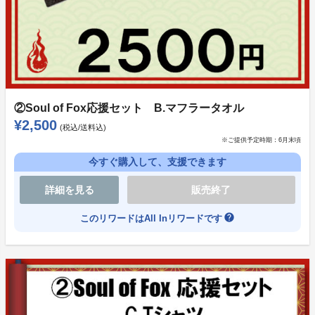
賞、等受賞。 NYカーネギーホール、UNESCOパリ本
部等で展示の歴あり。
「Fate/Samurai Remnant , Grand Order」「進撃の巨
人」「錆喰いビスコ」「銀河英雄伝説」「神巫詞」「え
ぺまつり」などのアニメやゲームのコンテンツから、国
宝松本城のイベント題字、松屋フーズ商品広告ロゴ等、
②Soul of Fox応援セット B.マフラータオル
広い分野で筆文字の提供をしています。
¥2,500
(税込/送料込)
X：@sokyo1226
※ご提供予定時期：
6月末頃
今すぐ購入して、支援できます
詳細を見る
販売終了
help
このリワードはAll Inリワードです