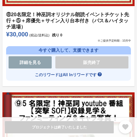
・セイコーマート
⑧20名限定！神巫詞オリジナル朗読イベントチケット先
その他ソレオス会員登録、お届け先住所の変更、領収書
行＋⑤＋席優先＋サイン入り台本付き（パス＆ハイタッ
チ退場）
の発行などプラットフォームの仕様に関連して多く寄せ
¥30,000
られるご質問への回答は、下記のURLを参照くださ
残り
0
(税込/送料込)
※ご提供予定時期：
10月中
い。
今すぐ購入して、支援できます
購入方法・キャンセルについて
詳細を見る
販売終了
プロジェクトに関する問い合わせについて
help
このリワードはAll Inリワードです
その他の利用方法について
ソレオスのお問合せフォームはこちら
リターン品についてX（Twitter）などSNS上でお問い合
わせをいただいた場合、出来る限り回答させて頂きます
favorite
が、対応が遅れたり、返答が漏れる可能性もございま
プロジェクトは終了いたしました
す。