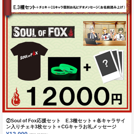
⑤神巫詞オリジナル音声ドラマDLカード＋冊子付き
＋冊子内にクレジット表記 （10000円）
・音声ドラマダウンロードカード
※ドラマ30分～40分 新曲3曲予定、キャストコメント
※最終的なトラックリストは変更になる可能性がありま
す。
・冊子（ドラマ台本、竹屋氏書下ろしのショートストー
リーなど）
・冊子内にクレジット表記
【お名前について】
本名・ハンドルネームが可能です。公序良俗に反するも
のは固くお断りします。
最大8文字程度でお願いします。
②Soul of Fox応援セット E.3種セット＋各キャラサイ
ン入りチェキ3枚セット＋CGキャラお礼メッセージ
¥12,000