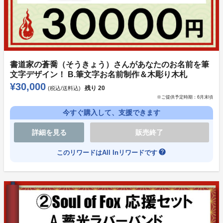
書道家の蒼喬（そうきょう）さんがあなたのお名前を筆
文字デザイン！ B.筆文字お名前制作＆木彫り木札
¥30,000
残り
20
(税込/送料込)
※ご提供予定時期：
6月末頃
今すぐ購入して、支援できます
詳細を見る
販売終了
help
このリワードはAll Inリワードです
※ポストカードはグッズ発送時と合わせてお送りさせて
頂きます。
※現在第二弾ポストカードも予定しております。
その際は第一弾で購入頂いた方にも第二弾のポストカ