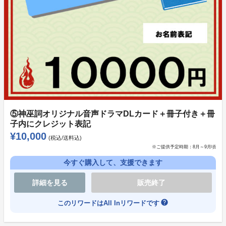
【注意事項】
支援するコースにより購入者メールアドレスへデータ送
付またはご連絡する場合がございます。「h_sato@dla
s.jp」からのメールを受信できるように設定をお願いい
たします。
【見学＆朗読イベント注意事項】
⑤神巫詞オリジナル音声ドラマDLカード＋冊子付き＋冊
子内にクレジット表記
・支援者さまのご都合による不参加となった場合は返金
¥10,000
(税込/送料込)
対応不可となりますのであらかじめご了承くださいま
※ご提供予定時期：
8月～9月頃
せ。
今すぐ購入して、支援できます
・入場の際はスタッフの指示に従ってください。
詳細を見る
販売終了
・37.5度以上ある方はご来場をお控えください。また、
help
途中体調がすぐれない場合は近くのスタッフにお声がけ
このリワードはAll Inリワードです
ください。