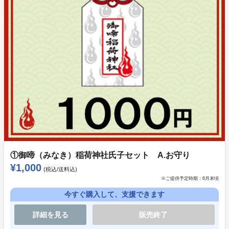
また、今回の目標の上にはさらにストレッチゴールを予
定しております。こちらは以前から少しずつ動かしてい
るキャラクターの３Dモデルなどもありますが、まだま
だ
不足している要素があります。この３Dを完成させるこ
とにより活動の幅が広がり、それによりバンド活動を積
極的に行いながら作品の世界観を共有していきたいと思
っております。
今作品に登場するバンド「Soul of Fox」をみんなで一
緒に大きな会場でライブが出来るよう育てていきません
①御啼（みなき）稲荷神社氏子セット A.お守り
か？
¥1,000
(税込/送料込)
※ご提供予定時期：
6月末頃
簡単な事ではありませんが、最初は小規模な活動もしっ
今すぐ購入して、支援できます
かり一歩一歩やりながら一緒に大きな舞台に立てる日を
詳細を見る
販売終了
共に目指せられればと思っています。