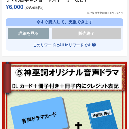
※内容やトラックリストは変更になる可能性がありま
¥6,000
(税込/送料込)
す。
※ご提供予定時期：
8月～9月頃
・冊子（ドラマ台本、竹屋氏書下ろしのショートストー
今すぐ購入して、支援できます
リーなど）
詳細を見る
販売終了
・冊子内にクレジット表記
help
このリワードはAll Inリワードです
※後日一部配信の可能性あり
★当日券の販売も予定していますが、バクステ風パスと
ハイタッチは付きません。