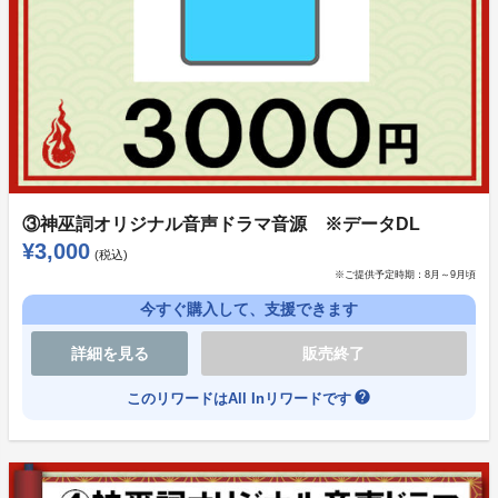
⑦神巫詞オリジナル朗読イベントチケット先行 ※バ
クステ風パス＆ハイタッチ退場あり （6500円）
・神巫詞音声ドラマの朗読イベント
・バクステ風パス＆ハイタッチ退場
出演予定キャスト：福山沙織、佐藤拓也、市川太一、速
水奨、今井文也、他
※予告なく変更になる可能性があります
③神巫詞オリジナル音声ドラマ音源 ※データDL
◆実施予定：10月19日、20日のどちらか
¥3,000
(税込)
◆場所：都内会場もしくは近郊を予定
※ご提供予定時期：
8月～9月頃
◆内容：朗読劇、トーク、歌唱など（90分前後を予
今すぐ購入して、支援できます
定）
詳細を見る
販売終了
※後日一部配信の可能性あり
help
このリワードはAll Inリワードです
★当日券の販売も予定していますが、バクステ風パスと
ハイタッチは付きません。
⑧20名限定！神巫詞オリジナル朗読イベントチケッ