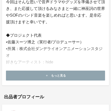
今回はそんな思いで音声ドラマやグッズを準備させて頂
き、また応援して頂けるみなさまと一緒に神巫詞の世界
やSOFのバンド音楽を楽しめればと思います。是非応
援頂けますと幸いです。
◆プロジェクト代表
•佐藤スーツ博之（実行者/プロデューサー）
•所属：株式会社ダンデライオンアニメーションスタジ
オ
好きなアーティスト：hide
代表作：マクロス７（動）、爆走兄弟レッツ＆ゴー
もっと見る
add
（動・検・原）、劇場版とっとこハム太郎（CGパート
絵コンテ）、ゾイドジェネシス（CG）、おおきく振り
かぶって（制作）、ゆゆ式（CD）、ACTORSシリーズ
出品者プロフィール
（企画・原案・P・CD）、ロボマスターズ（Ｐ・音・
宣）、あかねさす少女（制作統括）、SELECTION PR