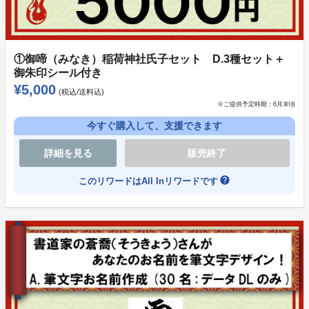
本来言葉の持っている力は、言い方、タイミング、抑揚
や音量など様々な状況で伝わり方が変わる魔法のような
もの。
①御啼（みなき）稲荷神社氏子セット D.3種セット＋
音楽を通じて、それぞれのキャラクター達の想いと穢れ
御朱印シール付き
の封印にも通ずる言霊と、それぞれの夢の実現に伴った
¥5,000
(税込/送料込)
努力、友情、時には休んだりなどを一緒に共有し
※ご提供予定時期：
6月末頃
キャラクターの成長をみんなと一緒に感じてもらえれば
今すぐ購入して、支援できます
と思っています。
詳細を見る
販売終了
キャラクター紹介
help
このリワードはAll Inリワードです