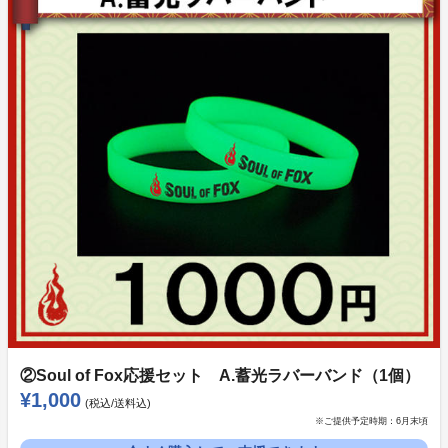
ードをプレゼントさせて頂きます。
第二弾の期間で購入された方は第二弾のポストカード
のみとなりますのでご了承くださいませ。
①御啼稲荷神社（みなきいなり）氏子セットコース
・A.お守り（1000円）
・B.ミニタオル（2000円）
・C.絵馬（2000円）
・D.3種セット＋御朱印シール付き（5000円）
②Soul of Fox応援セット A.蓄光ラバーバンド（1個）
¥1,000
(税込/送料込)
※ご提供予定時期：
6月末頃