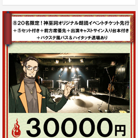
★本プロジェクトは【ワンゴール型（実行確約型）】で
す。
決済完了後の返金は一切できませんので、ご了承下さ
い。
また、本プロジェクトの支払方法は【クレジットカー
ド】【コンビニ決済】となっております。
※【コンビニ決済】の受付は「プロジェクト終了日前日
の19時00分まで」となっております。
【利用可能なコンビニ】
・ローソン
・ファミリーマート
・ミニストップ