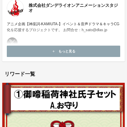
株式会社ダンデライオンアニメーションスタジ
OJECT（CGプロデューサー）、THE FIRST SLAM DU
オ
NK（制作管理）、神巫詞-KAMIUTA-（企画・原案）、
他多数
アニメ企画【神巫詞-KAMIUTA-】イベント＆音声ドラマ＆キャラCG
化を応援するプロジェクトです。 お問合せ：h_sato@dlas.jp
もっと見る
add
今回実現したい事は【ドラマ＆音楽、朗読イベント、
ホームページ：
http://denden-daiko.com/
そして３DCG】です。
これまでもすでに数曲のPVを制作してきました。
リワード一覧
さまざまな配信番組でドラマの朗読などもやってきまし
た。ただ、今回はさらにメインキャラがなぜバンド活動
をして、何を目指しているのかをもっと知ってもらい
この物語がなぜ始まったかという理由、
そして、朗読イベントによってリアルな体験を皆さんと
共有しながら盛り上げていきたいと思いました。