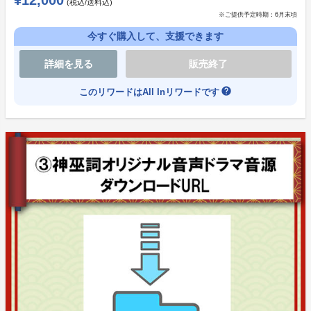
(税込/送料込)
※ご提供予定時期：
6月末頃
今すぐ購入して、支援できます
詳細を見る
販売終了
help
このリワードはAll Inリワードです
⑥10名限定！音声ドラマ収録見学 （20000円）
・神巫詞音声ドラマ収録現場の見学
場所：都内スタジオ予定
実施時期：6月頃予定（日程がギリギリまで決まらない
ため、出演キャスト未定、平日になる可能性がございま
すのであらかじめご了承ください）
※見学時間は約６０分前後を予定しております。
※スタッフの指示に従って行動お願いします。