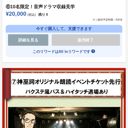
⑥10名限定！音声ドラマ収録見学
¥20,000
残り
0
(税込)
※ご提供予定時期：
6月頃
今すぐ購入して、支援できます
詳細を見る
販売終了
help
このリワードはAll Inリワードです
※CG写真はイメージです。
・支援者さまのご都合による不参加となった場合は返金
対応不可となりますのであらかじめご了承くださいま
せ。
・入場の際はスタッフの指示に従ってください。
・37.5度以上ある方はご来場をお控えください。また、
途中体調がすぐれない場合は近くのスタッフにお声がけ