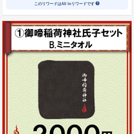
help
このリワードはAll Inリワードです
★ストレッチゴール【キャラクターCG化計
画！】
今回のプロジェクトではストレッチゴールを設定してい
ます。
皆様の応援で金額が超えた部分として、下記のような内
容と活動でお返しさせて頂ければと思っております。