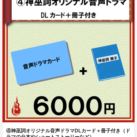
ト先行＋⑤セット＋前方席優先＋出演キャストサイン
入り台本付き※バクステ風パス＆ハイタッチ退場
（30000円）
・神巫詞音声ドラマの朗読イベント
・バクステ風パス＆ハイタッチ退場
・前方席優先
・キャストのサイン入り台本
出演予定キャスト：福山沙織、佐藤拓也、市川太一、速
水奨、今井文也、他
※予告なく変更になる可能性があります
◆実施予定：10月19日、20日のどちらか
◆場所：都内会場もしくは近郊を予定
◆内容：朗読劇、トーク、歌唱など（90分前後を予
定）
・音声ドラマダウンロードカード
④神巫詞オリジナル音声ドラマDLカード＋冊子付き（ド
※ドラマ30分～40分 新曲3曲予定、キャストコメント
ラマの台本やショートストーリーなど）