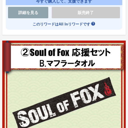
今すぐ購入して、支援できます
詳細を見る
販売終了
◆書道家の蒼喬（そうきょう）さんがあなたのお名前
help
このリワードはAll Inリワードです
を筆文字デザイン！
・A.筆文字お名前作成 15000円（30名：デジタルデー
タお渡し）
・B.筆文字お名前制作＆木彫り木札 30000円（20名：
天然銘木表札/木曽ヒノキ）
※データも付きます
【お名前について】
本名・ハンドルネームが可能です。公序良俗に反するも
のは固くお断りします。
最大8文字程度でお願いします。
★蒼喬さんプロフィール★
書道歴22年目、師範。文部科学大臣賞、読売新聞社