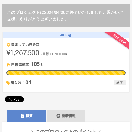
このプロジェクトは2024/04/30に終了いたしました。温かいご
支援、ありがとうございました。
Success
All In
help
集まっている金額
stars
¥1,267,500
(目標
¥1,200,000
)
105
目標達成率
flag
%
104
購入数
終了
description
stars
概要
新着情報
＼このプロジェクトのポイント／