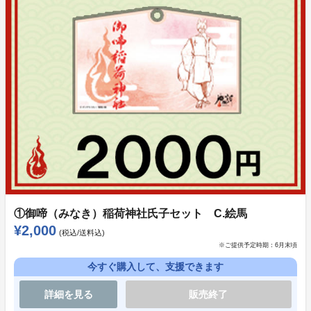
①御啼（みなき）稲荷神社氏子セット C.絵馬
¥2,000
◆あらすじ
(税込/送料込)
※ご提供予定時期：
6月末頃
かつて古の神々が、世を混沌となす穢れを霊峰富士に封
印し幾年月、神であるイオリは御啼（みなき）稲荷神社
今すぐ購入して、支援できます
の神職の一族とともに長年封印の監視を務めてきた。
詳細を見る
販売終了
時は経ち、封印の力が急激に弱まりだしたのを知ると、