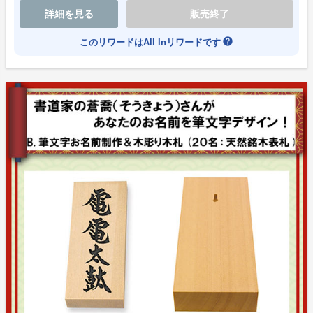
詳細を見る
販売終了
help
このリワードはAll Inリワードです
期間限定ポストカードキャンペーン！