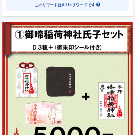
help
再封印のための方法を模索し始める。
このリワードはAll Inリワードです
そして神社の宮司の娘・天乃遥歌（あまのはるか）が幼
馴染の杵島裕也（きしまゆうや）とともにバンド活動に
勤しんでいるのをみた彼は、その歌に穢れの再封印に使
える力がある事に気付いた。
イオリは人の姿となり、バンドを通じて遥歌たちに接触
していく―
◆コンセプト
基本は見ていて楽しめる青春バンドモノ＆妖怪封印＆バ
トルのドタバタ展開！
だけど、【言葉ってなんだろう、伝えるってなんだろ
う、想いってなんだろう？伝わると伝わらないの違いっ
て？ただ羅列した言葉だけじゃなぜ伝わらないんだろ
う？言葉だけじゃなくても伝わることもあるよね】
キーワードは“言霊”