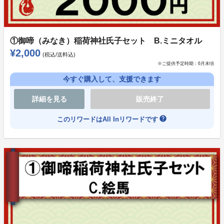
★150万達成
・3人のCGモデルブラッシュアップ
①御啼（みなき）稲荷神社氏子セット B.ミニタオル
・3人のモデルでお披露目イベント、トーク番組＆生ラ
¥2,000
(税込/送料込)
イブなど
※ご提供予定時期：
6月末頃
※キャラクターお礼ボイス
今すぐ購入して、支援できます
※有料配信の場合、別途配信試聴費用がかかる可能性が
あります
詳細を見る
販売終了
help
このリワードはAll Inリワードです
★★200万達成
・新曲制作＆PVの制作
★★★250万達成
・新キャラ＆モデルの制作
是非応援よろしくお願いします！！