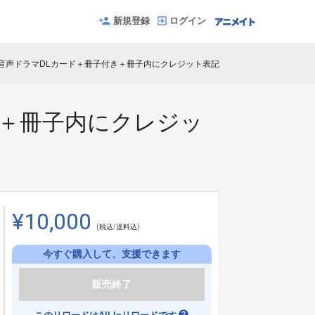
新規登録
ログイン
音声ドラマDLカード＋冊子付き＋冊子内にクレジット表記
き＋冊子内にクレジッ
¥10,000
(税込/送料込)
今すぐ購入して、支援できます
販売終了
help