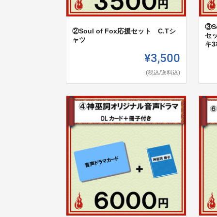
③S
②Soul of Fox応援セット C.Tシ
セ
ャツ
キ
¥3,500
(税込/送料込)