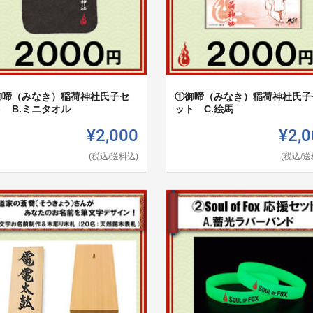
御啼（みなき）稲荷神社氏子セ
①御啼（みなき）稲荷神社氏子
ト B.ミニタオル
ット C.絵馬
¥2,000
¥2,0
(税込/送料込)
(税込/送