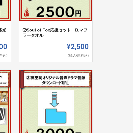
.蓄光
②Soul of Fox応援セット B.マフ
ラータオル
00
¥2,500
料込)
(税込/送料込)