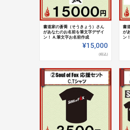
書道家の蒼喬（そうきょう）さん
書
があなたのお名前を筆文字デザイ
が
ン！ A.筆文字お名前作成
ン！
¥15,000
(税込)