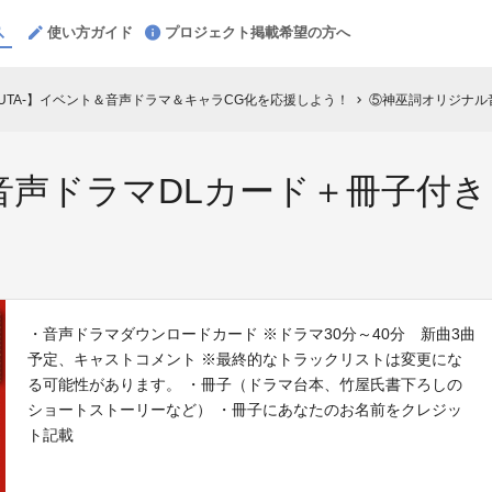
使い方ガイド
プロジェクト掲載希望の方へ
IUTA-】イベント＆音声ドラマ＆キャラCG化を応援しよう！
⑤神巫詞オリジナル
chevron_right
音声ドラマDLカード＋冊子付
・音声ドラマダウンロードカード ※ドラマ30分～40分 新曲3曲
予定、キャストコメント ※最終的なトラックリストは変更にな
る可能性があります。 ・冊子（ドラマ台本、竹屋氏書下ろしの
ショートストーリーなど） ・冊子にあなたのお名前をクレジッ
ト記載