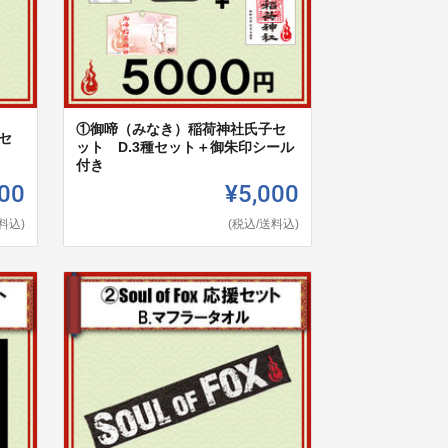
①御啼（みなき）稲荷神社氏子セ
セ
ット D.3種セット＋御朱印シール
付き
00
¥5,000
料込)
(税込/送料込)