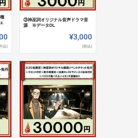
3種
③神巫詞オリジナル音声ドラマ音
ェ
源 ※データDL
00
¥3,000
料込)
(税込)