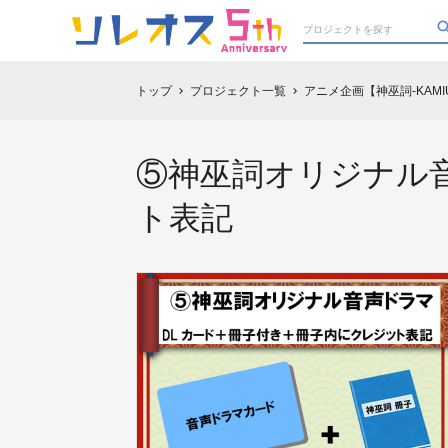
トップ
プロジェクト一覧
アニメ企画【神巫詞-KAM
chevron_right
chevron_right
⑤神巫詞オリジナル
ト表記