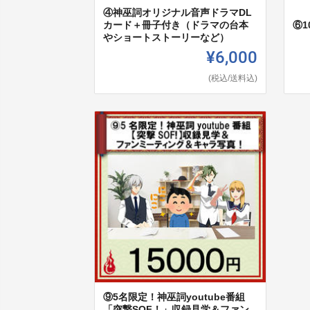
④神巫詞オリジナル音声ドラマDL
カード＋冊子付き（ドラマの台本
⑥
やショートストーリーなど）
¥6,000
(税込/送料込)
⑨5名限定！神巫詞youtube番組
「突撃SOF！」収録見学＆ファン