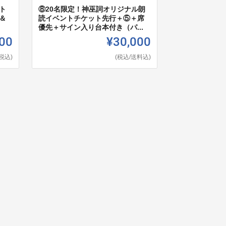
ト
⑧20名限定！神巫詞オリジナル朗
＆
読イベントチケット先行＋⑤＋席
優先＋サイン入り台本付き（パ...
00
¥30,000
(税込)
(税込/送料込)