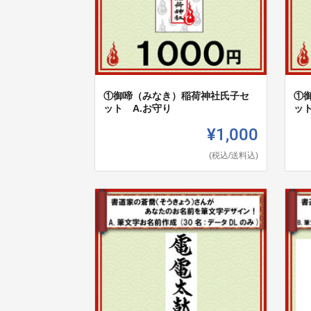
①御啼（みなき）稲荷神社氏子セ
①
ット A.お守り
ッ
¥1,000
(税込/送料込)