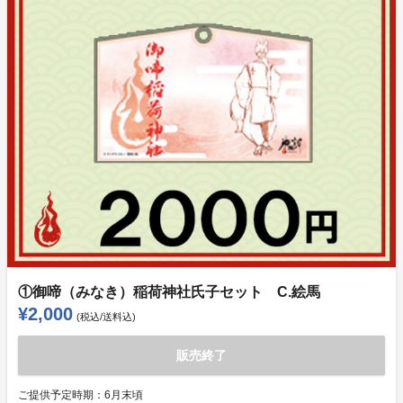
①御啼（みなき）稲荷神社氏子セット C.絵馬
¥2,000
(税込/送料込)
販売終了
ご提供予定時期：
6月末頃