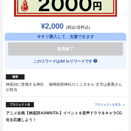
¥2,000
(税込/送料込)
今すぐ購入して、支援できます
販売終了
help
このリワードはAll Inリワードです
概要
神巫詞に登場する神社 御啼稲荷神社のミニタオル 文字は蒼喬さん
が担当
プロジェクト名
プロジェクトを見る
arrow_forward
アニメ企画【神巫詞-KAMIUTA-】イベント＆音声ドラマ＆キャラCG
化を応援しよう！