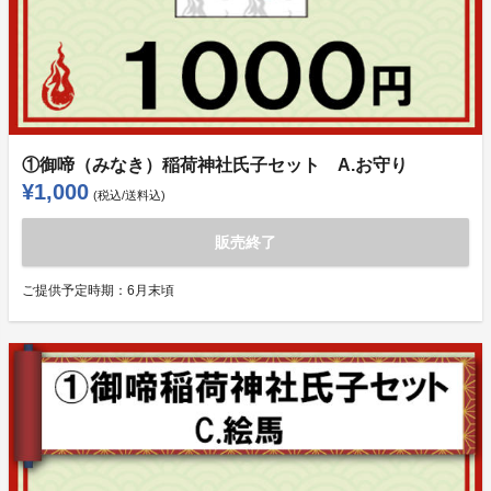
①御啼（みなき）稲荷神社氏子セット A.お守り
¥1,000
(税込/送料込)
販売終了
ご提供予定時期：
6月末頃