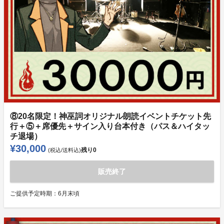
⑧20名限定！神巫詞オリジナル朗読イベントチケット先
行＋⑤＋席優先＋サイン入り台本付き（パス＆ハイタッ
チ退場）
¥30,000
残り
0
(税込/送料込)
販売終了
ご提供予定時期：
6月末頃