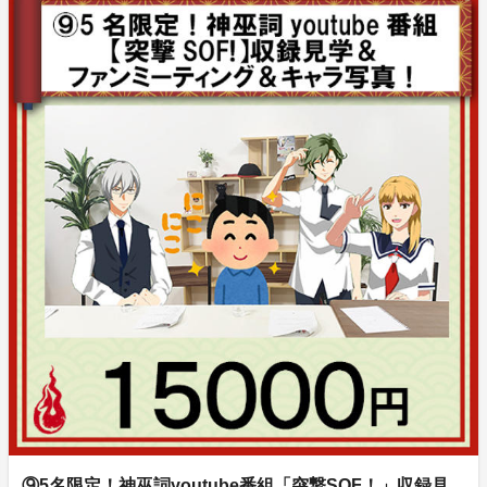
⑨5名限定！神巫詞youtube番組「突撃SOF！」収録見