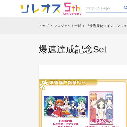
トップ
プロジェクト一覧
『快盗天使ツインエンジェル
chevron_right
chevron_right
爆速達成記念Set