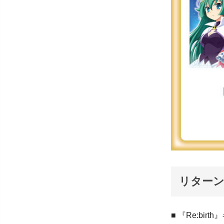
リターン
■ 『Re:bi