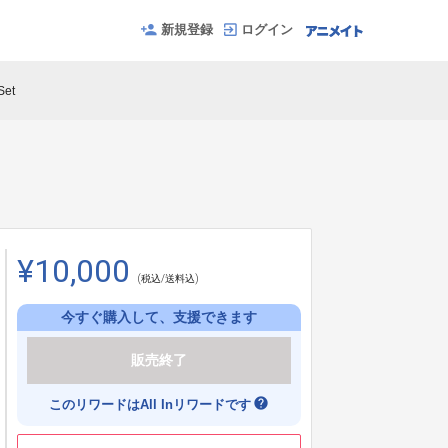
新規登録
ログイン
et
¥10,000
(税込/送料込)
今すぐ購入して、支援できます
販売終了
help
このリワードはAll Inリワードです