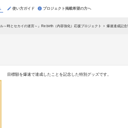
使い方ガイド
プロジェクト掲載希望の方へ
～時とセカイの迷宮～』Re:birth（内容強化）応援プロジェクト
爆速達成記念S
chevron_right
目標額を爆速で達成したことを記念した特別グッズです。