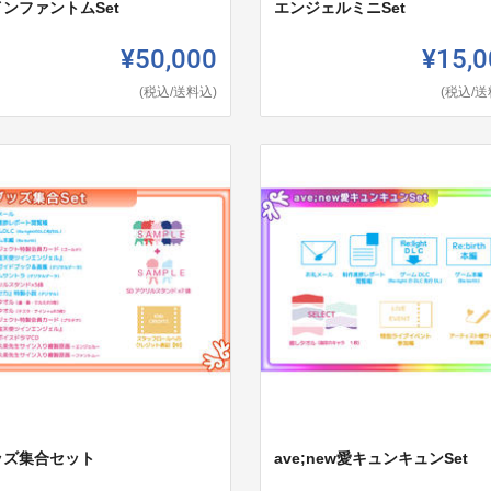
ンファントムSet
エンジェルミニSet
¥50,000
¥15,0
(税込/送料込)
(税込/送
ッズ集合セット
ave;new愛キュンキュンSet