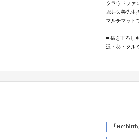
クラウドファ
堀井久美先生
マルチマット
■ 描き下ろし
遥・葵・クル
「Re:bi