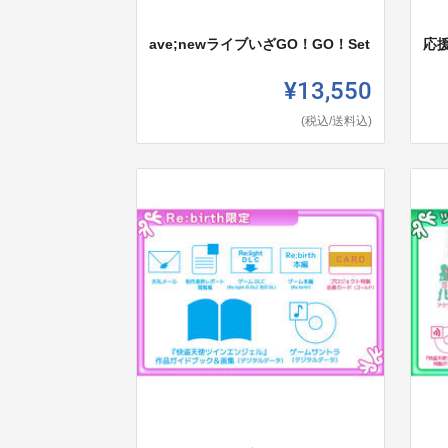
ave;newライブいざGO！GO！Set
応
¥13,550
(税込/送料込)