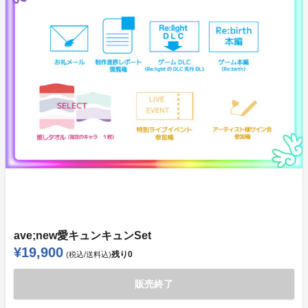
ave;new愛キュンキュンSet
¥19,900
残り
0
(税込/送料込)
販売終了