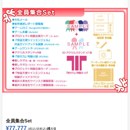
全員集合Set
¥77,777
残り
0
(税込/送料込)