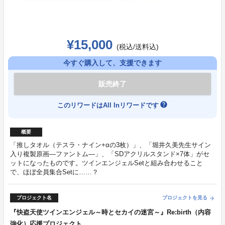
¥15,000
(税込/送料込)
今すぐ購入して、支援できます
販売終了
help
このリワードはAll Inリワードです
概要
「推しタオル（テスラ・ナイン+αの3枚）」、「堀井久美先生サイン
入り複製原画―ファントム―」、「SDアクリルスタンド×7体」がセ
ットになったものです。ツインエンジェルSetと組み合わせること
で、ほぼ全員集合Setに……？
プロジェクト名
プロジェクトを見る
arrow_forward
『快盗天使ツインエンジェル～時とセカイの迷宮～』Re:birth（内容
強化）応援プロジェクト