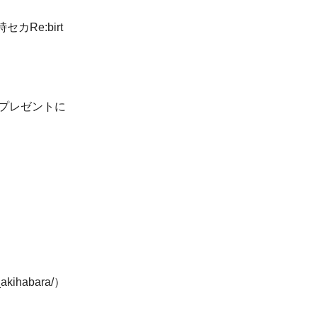
カRe:birt
のプレゼントに
kihabara/）