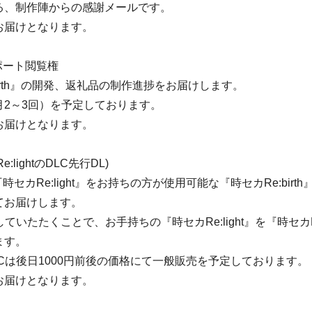
る、制作陣からの感謝メールです。
お届けとなります。
ポート閲覧権
birth』の開発、返礼品の制作進捗をお届けします。
月2～3回）を予定しております。
お届けとなります。
e:lightのDLC先行DL)
『時セカRe:light』をお持ちの方が使用可能な『時セカRe:birt
てお届けします。
ていたたくことで、お手持ちの『時セカRe:light』を『時セカRe:
ます。
Cは後日1000円前後の価格にて一般販売を予定しております。
お届けとなります。