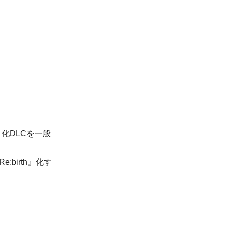
h』化DLCを一般
birth』化す