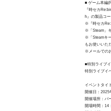
■ ゲーム本編(Re
『時セカRe:b
h』の製品コ
※『時セカRe:
※「Steam」
※「Steam
もお使いいた
※メールでの
■特別ライブ
特別ライブイ
イベントタイトル：a
開催日：202
開催場所：パームス秋葉
開場時間：14