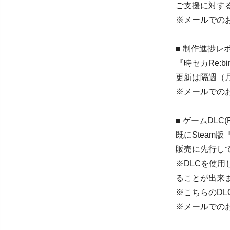
ご支援に対す
※メールでの
■ 制作進捗レ
『時セカRe:
更新は隔週（
※メールでの
■ ゲームDLC(R
既にSteam版
販売に先行し
※DLCを使用し
ることが出来
※こちらのDL
※メールでの