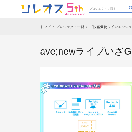
トップ
プロジェクト一覧
『快盗天使ツインエンジェル
chevron_right
chevron_right
ave;newライブいざG