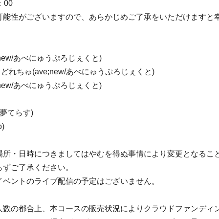
00
可能性がございますので、あらかじめご了承をいただけますと
;new/あべにゅうぷろじぇくと)
SS・どれちゅ(ave;new/あべにゅうぷろじぇくと)
;new/あべにゅうぷろじぇくと)
り夢てらす)
o)
場所・日時につきましてはやむを得ぬ事情により変更となるこ
らずご了承ください。
イベントのライブ配信の予定はございません。
人数の都合上、本コースの販売状況によりクラウドファンディ