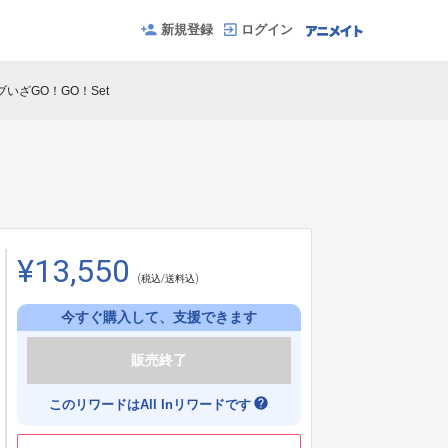
新規登録
ログイン
イブいざGO！GO！Set
¥13,550
(税込/送料込)
今すぐ購入して、支援できます
販売終了
help
このリワードはAll Inリワードです