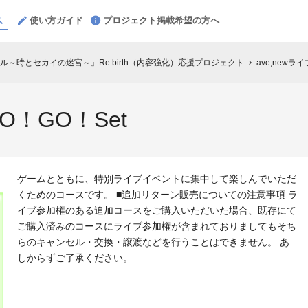
使い方ガイド
プロジェクト掲載希望の方へ
～時とセカイの迷宮～』Re:birth（内容強化）応援プロジェクト
ave;newラ
chevron_right
O！GO！Set
ゲームとともに、特別ライブイベントに集中して楽しんでいただ
くためのコースです。 ■追加リターン販売についての注意事項 ラ
イブ参加権のある追加コースをご購入いただいた場合、既存にて
ご購入済みのコースにライブ参加権が含まれておりましてもそち
らのキャンセル・交換・譲渡などを行うことはできません。 あ
しからずご了承ください。