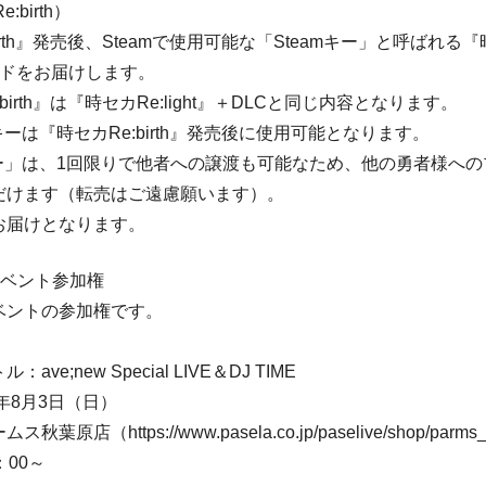
:birth）
irth』発売後、Steamで使用可能な「Steamキー」と呼ばれる『時セ
ードをお届けします。
birth』は『時セカRe:light』＋DLCと同じ内容となります。
キーは『時セカRe:birth』発売後に使用可能となります。
キー」は、1回限りで他者への譲渡も可能なため、他の勇者様へ
だけます（転売はご遠慮願います）。
お届けとなります。
イベント参加権
ベントの参加権です。
ve;new Special LIVE＆DJ TIME
5年8月3日（日）
原店（https://www.pasela.co.jp/paselive/shop/parms_a
：00～