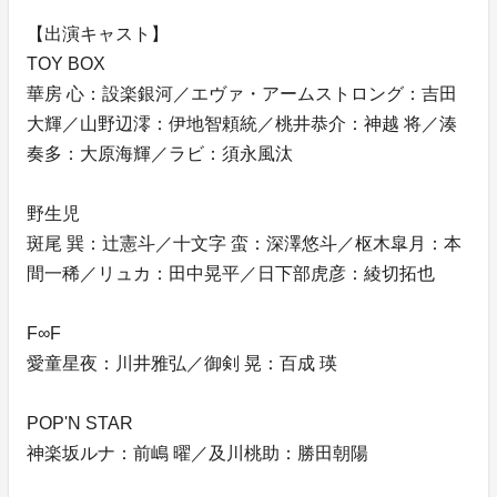
【出演キャスト】
TOY BOX
華房 心：設楽銀河／エヴァ・アームストロング：吉田
大輝／山野辺澪：伊地智頼統／桃井恭介：神越 将／湊
奏多：大原海輝／ラビ：須永風汰
野生児
斑尾 巽：辻憲斗／十文字 蛮：深澤悠斗／枢木皐月：本
間一稀／リュカ：田中晃平／日下部虎彦：綾切拓也
F∞F
愛童星夜：川井雅弘／御剣 晃：百成 瑛
POP'N STAR
神楽坂ルナ：前嶋 曜／及川桃助：勝田朝陽