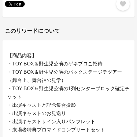
favorite
このリワードについて
【商品内容】
・TOY BOX＆野生児公演のゲネプロご招待
・TOY BOX＆野生児公演のバックステージテツアー
（舞台上、舞台袖の見学）
・TOY BOX＆野生児公演の1列センターブロック確定チ
ケット
・出演キャストと記念集合撮影
・出演キャストのお見送り
・出演キャストサイン入りパンフレット
・来場者特典ブロマイドコンプリートセット