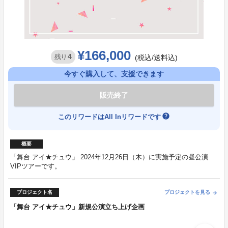
¥166,000
4
残り
(税込/送料込)
今すぐ購入して、支援できます
販売終了
help
このリワードはAll Inリワードです
概要
「舞台 アイ★チュウ」 2024年12月26日（木）に実施予定の昼公演
VIPツアーです。
プロジェクト名
プロジェクトを見る
arrow_forward
「舞台 アイ★チュウ」新規公演立ち上げ企画