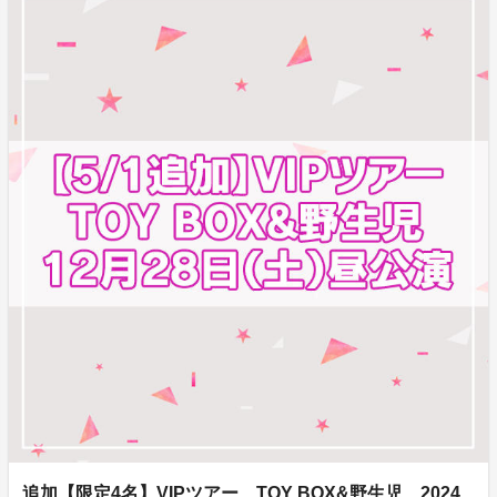
追加【限定4名】VIPツアー TOY BOX&野生児 2024