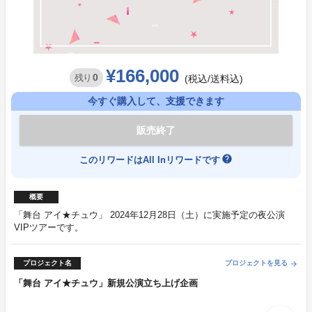
¥166,000
0
残り
(税込/送料込)
今すぐ購入して、支援できます
販売終了
help
このリワードはAll Inリワードです
概要
「舞台 アイ★チュウ」 2024年12月28日（土）に実施予定の夜公演
VIPツアーです。
プロジェクト名
プロジェクトを見る
arrow_forward
「舞台 アイ★チュウ」新規公演立ち上げ企画