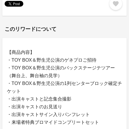
favorite
このリワードについて
【商品内容】
・TOY BOX＆野生児公演のゲネプロご招待
・TOY BOX＆野生児公演のバックステージテツアー
（舞台上、舞台袖の見学）
・TOY BOX＆野生児公演の1列センターブロック確定チ
ケット
・出演キャストと記念集合撮影
・出演キャストのお見送り
・出演キャストサイン入りパンフレット
・来場者特典ブロマイドコンプリートセット