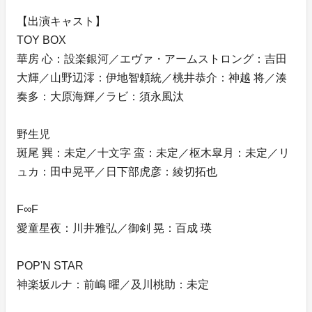
【出演キャスト】
TOY BOX
華房 心：設楽銀河／エヴァ・アームストロング：吉田
大輝／山野辺澪：伊地智頼統／桃井恭介：神越 将／湊
奏多：大原海輝／ラビ：須永風汰
野生児
斑尾 巽：未定／十文字 蛮：未定／枢木皐月：未定／リ
ュカ：田中晃平／日下部虎彦：綾切拓也
F∞F
愛童星夜：川井雅弘／御剣 晃：百成 瑛
POP'N STAR
神楽坂ルナ：前嶋 曜／及川桃助：未定