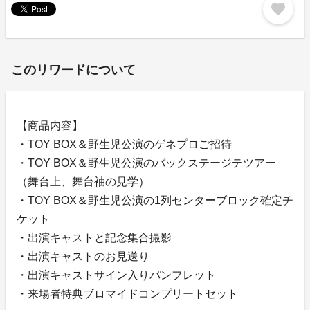
favorite
このリワードについて
【商品内容】
・TOY BOX＆野生児公演のゲネプロご招待
・TOY BOX＆野生児公演のバックステージテツアー
（舞台上、舞台袖の見学）
・TOY BOX＆野生児公演の1列センターブロック確定チ
ケット
・出演キャストと記念集合撮影
・出演キャストのお見送り
・出演キャストサイン入りパンフレット
・来場者特典ブロマイドコンプリートセット