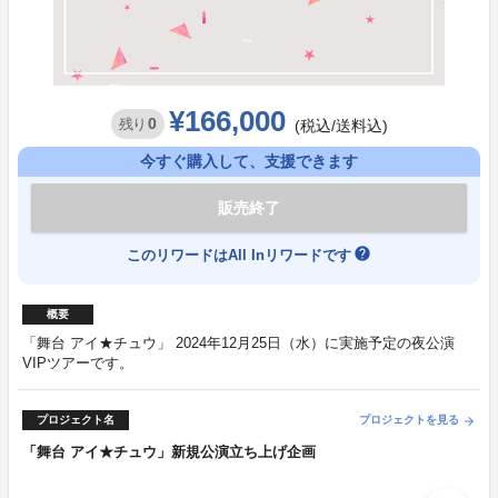
¥166,000
0
残り
(税込/送料込)
今すぐ購入して、支援できます
販売終了
help
このリワードはAll Inリワードです
概要
「舞台 アイ★チュウ」 2024年12月25日（水）に実施予定の夜公演
VIPツアーです。
プロジェクト名
プロジェクトを見る
arrow_forward
「舞台 アイ★チュウ」新規公演立ち上げ企画