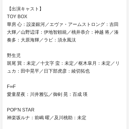
【出演キャスト】
TOY BOX
華房 心：設楽銀河／エヴァ・アームストロング：吉田
大輝／山野辺澪：伊地智頼統／桃井恭介：神越 将／湊
奏多：大原海輝／ラビ：須永風汰
野生児
斑尾 巽：未定／十文字 蛮：未定／枢木皐月：未定／リ
ュカ：田中晃平／日下部虎彦：綾切拓也
F∞F
愛童星夜：川井雅弘／御剣 晃：百成 瑛
POP'N STAR
神楽坂ルナ：前嶋 曜／及川桃助：未定