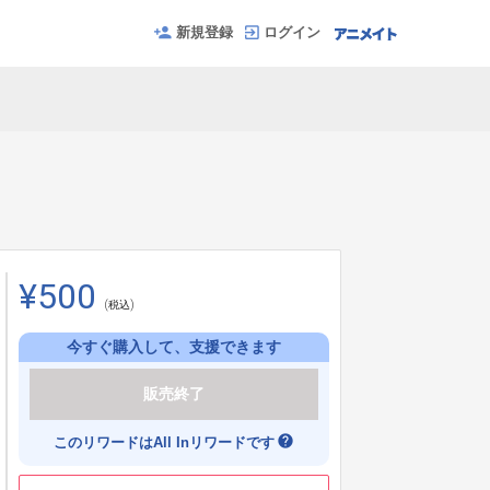
新規登録
ログイン
¥500
(税込)
今すぐ購入して、支援できます
販売終了
help
このリワードはAll Inリワードです