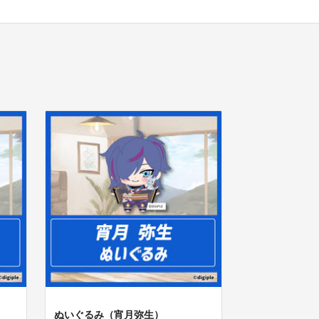
ぬいぐるみ（宵月弥生）