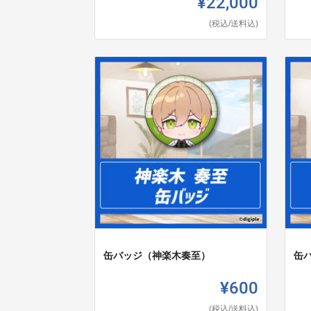
¥22,000
(税込/送料込)
缶バッジ（神楽木奏至）
缶
¥600
(税込/送料込)