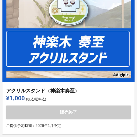
アクリルスタンド（神楽木奏至）
¥1,000
(税込/送料込)
販売終了
ご提供予定時期：
2026年1月予定