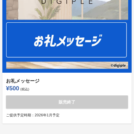
お礼メッセージ
¥500
(税込)
販売終了
ご提供予定時期：
2026年1月予定