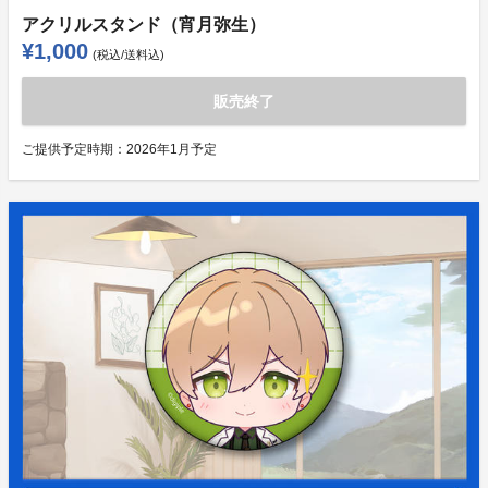
アクリルスタンド（宵月弥生）
¥1,000
(税込/送料込)
販売終了
ご提供予定時期：
2026年1月予定