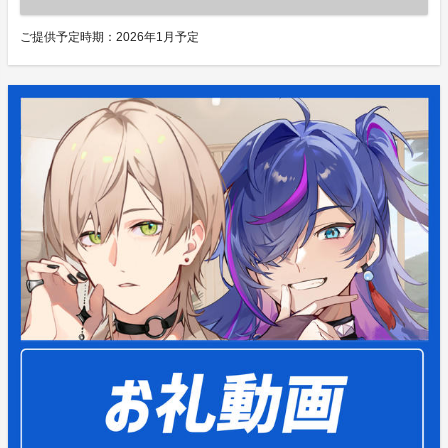
ご提供予定時期：
2026年1月予定