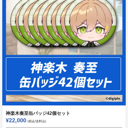
神楽木奏至缶バッジ42個セット
¥22,000
(税込/送料込)