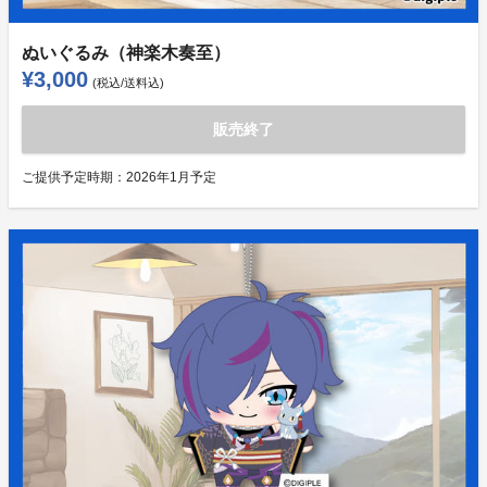
ぬいぐるみ（神楽木奏至）
¥3,000
(税込/送料込)
販売終了
ご提供予定時期：
2026年1月予定