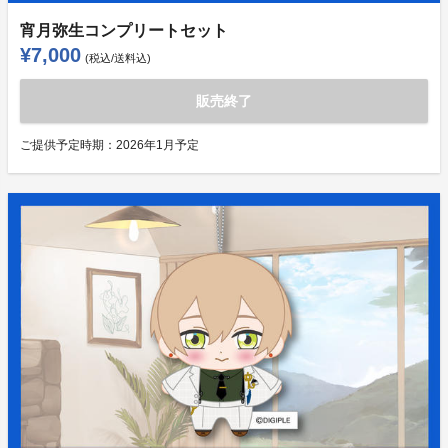
宵月弥生コンプリートセット
¥7,000
(税込/送料込)
販売終了
ご提供予定時期：
2026年1月予定