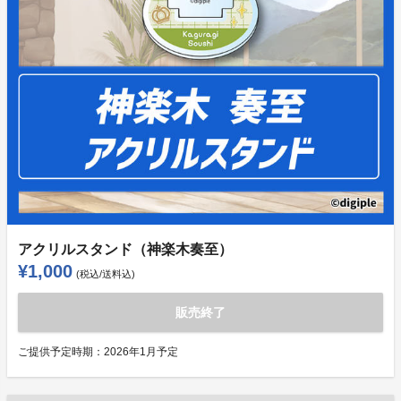
アクリルスタンド（神楽木奏至）
¥1,000
(税込/送料込)
販売終了
ご提供予定時期：
2026年1月予定