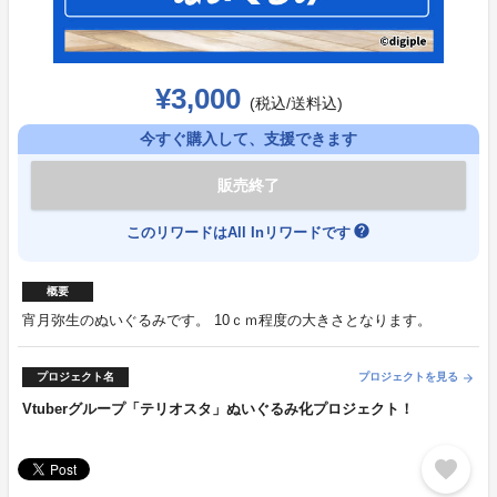
¥3,000
(税込/送料込)
今すぐ購入して、支援できます
販売終了
help
このリワードはAll Inリワードです
概要
宵月弥生のぬいぐるみです。 10ｃｍ程度の大きさとなります。
プロジェクト名
プロジェクトを見る
arrow_forward
Vtuberグループ「テリオスタ」ぬいぐるみ化プロジェクト！
favorite