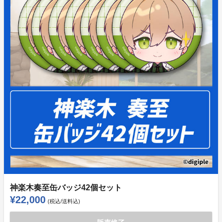
神楽木奏至缶バッジ42個セット
¥22,000
(税込/送料込)