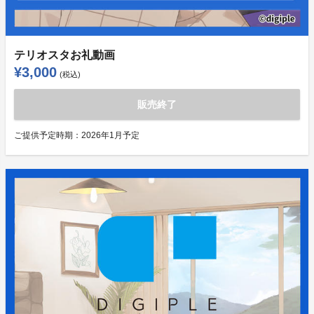
テリオスタお礼動画
¥3,000
(税込)
販売終了
ご提供予定時期：
2026年1月予定