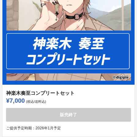
神楽木奏至コンプリートセット
¥7,000
(税込/送料込)
販売終了
ご提供予定時期：
2026年1月予定