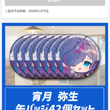
販売終了
ご提供予定時期：
2026年1月予定