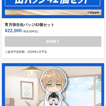
宵月弥生缶バッジ42個セット
¥22,000
(税込/送料込)
販売終了
ご提供予定時期：
2026年1月予定