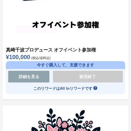
●その他
ソレオス会員登録、お届け先住所の変更、領収書の発行
などプラットフォームの仕様に関連して多く寄せられる
ご質問への回答は、下記を参照ください。
https://soreosu.com/pages/help
真崎千波プロデュース オフイベント参加権
¥100,000
(税込/送料込)
●お問い合わせ先
今すぐ購入して、支援できます
プロジェクト終了後のご住所変更や、その他生誕祭プロ
詳細を見る
販売終了
ジェクトに関するお問い合わせにつきましては、下記メ
ールアドレスまでご連絡くださいますようお願い申し上
help
このリワードはAll Inリワードです
げます。
株式会社LIVE PLANET 生誕祭クラウドファンディング
お問い合わせ窓口
soreosu@liveplanet.jp