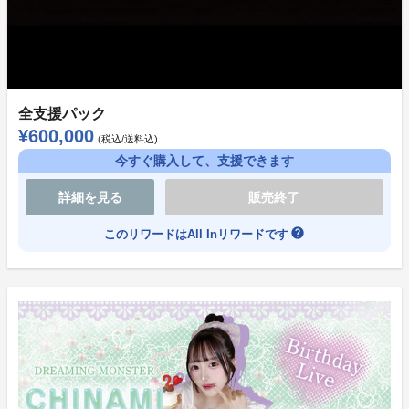
全支援パック
¥600,000
(税込/送料込)
今すぐ購入して、支援できます
詳細を見る
販売終了
help
このリワードはAll Inリワードです