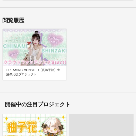
オカムラ ケイコ
連絡先／ホームページ
https://liveplanet.co.jp/
連絡先／電子メール
閲覧履歴
info@liveplanet.co.jp
販売価格帯
各プロジェクトページに記載のリワード代金をご確認ください。
※価格はすべて税込表示です。
商品等の引き渡し時期・発送方法
商品の引渡し時期またはサービスの提供時期は、各プロジェクトペ
ージに記載しておりますのでご確認ください。
代金の支払時期および方法
DREAMING MONSTER【真崎千波】生
誕祭応援プロジェクト
《決済手段》
・クレジットカード：All or Nothingリワード、All Inリワード
・コンビニ払い：All Inリワード
※コンビニ決済では以下はご利用いただけません。
・セブンイレブン
開催中の注目プロジェクト
・ヤマザキデイリーストア
《支払時期》
・All or Nothingリワード：商品購入時に決済が行われ、プロジェク
トが成立しなかった場合には返金処理が行われます。
・All Inリワード：商品購入時に決済されます。