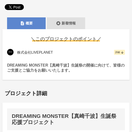
description
stars
概要
新着情報
＼このプロジェクトのポイント／
株式会社LIVEPLANET
arrow_downward
詳細
DREAMING MONSTER【真崎千波】生誕祭の開催に向けて、皆様の
ご支援とご協力をお願いいたします。
プロジェクト詳細
DREAMING MONSTER【真崎千波】生誕祭
応援プロジェクト