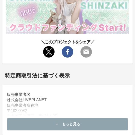
＼このプロジェクトをシェア／
特定商取引法に基づく表示
販売事業者名
株式会社LIVEPLANET
販売事業者所在地
〒102-0082
東京都千代田区一番町4-4-3F
代表者または運営統括責任者
もっと見る
add
岡村 敬子
代表者または運営統括責任者（フリガナ）