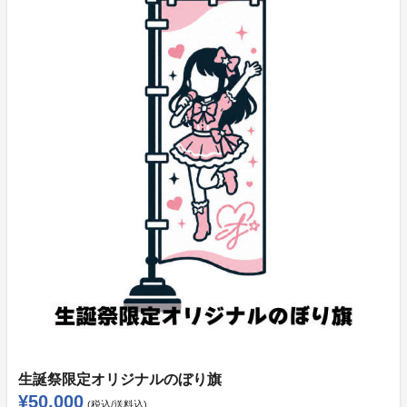
《All Inリワード》
目標達成率に関わらず、支援した時点で即時決済が行わ
れます。
〈支払い方法〉
・クレジットカード
・コンビニ決済（日本国内の購入のみ可能）
【利用可能なコンビニ】
ローソン、ファミリーマート、ミニストップ、セイコー
マート
※決済完了後の返金は一切できません。
※リターン品は、プロジェクト開始時より決済方法とし
て「コンビニ決済」をご選択することができます。
生誕祭限定オリジナルのぼり旗
※コンビニ決済では30万円未満のリワードのみご購入
¥50,000
(税込/送料込)