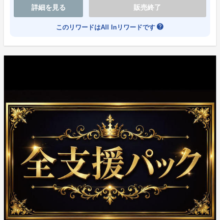
詳細を見る
販売終了
help
このリワードはAll Inリワードです