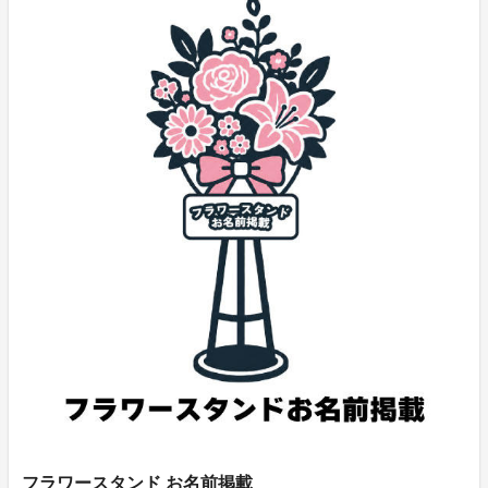
※申込者様の設定等が原因によるリターン品の不着につ
いては、責任を負いかねます。
※ご支援後のキャンセルおよびご返金は、いかなる理由
があってもお受けできません。あらかじめご了承くださ
い。
支援金の用途につきまして
達成金額に応じて、生誕祭の内容がさらに華やかにパワ
ーアップしていきます。
総支援金額から諸経費を差し引いた 55％ を、本人希望
ゴール達成時の生誕祭制作費として使用させていただき
ます。
皆様からの温かいご支援を、心よりお待ちしておりま
す。
フラワースタンド お名前掲載