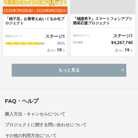
商品代金以外に必要な費用
送料は商品代金に含まれており、別途ご負担いただく費用はありま
せん。
「柚子花」お着替えぬいぐるみ化プ
『補講男子』スマートフォンアプリ
返品・不良品について
ロジェクト
開発応援プロジェクト
《返品の取扱条件》
ステージ
1
ステージ
1
現在のステージ
輸送による商品の破損、または発送ミスがあった場合のみ返品をお
現在のステージ
受けいたします。
¥4,267,740
総支援額
86
%
商品到着後14日以内に弊社までご連絡いただいた後、出品者より案
19
19
残り
日
残り
日
内のある返送先へご返送ください。
《不良品の取扱条件》
もっと見る
商品到着後は必ず内容をご確認ください。
以下の場合には、商品到着後14日以内にお問い合わせフォームより
ご連絡ください。
・お申し込み内容と異なる商品が届いた場合
・商品に汚れ、または破損がある場合
内容確認後、出品者より対応方法をご案内いたします。
FAQ・ヘルプ
キャンセルについて
キャンセルはお受けできません。
購入方法・キャンセルについて
決済完了後の返金は一切できません。
プロジェクトに関する問い合わせについて
その他の利用方法について