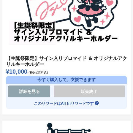
本プロジェクトは【All or Nothing】です。
目標金額が達成できなかった場合は、プロジェクト内容
の実施、グッズの生産などリワードの提供は行われませ
ん。
あらかじめご了承ください。
その際の返金手続きなどにつきましては、ソレオスの規
約に基づきます。
【生誕祭限定】サイン入りブロマイド ＆ オリジナルアク
リルキーホルダー
●支援方法について（お支払いについて）
¥10,000
(税込/送料込)
本プロジェクトの支払方法は【クレジットカード】【コ
今すぐ購入して、支援できます
ンビニ決済】となっております。
詳細を見る
販売終了
《All or Nothingリワード》
help
このリワードはAll Inリワードです
商品購入時に決済が行われ、プロジェクトが成立しなか
った場合には返金処理が行われます。
〈支払い方法〉
・クレジットカード