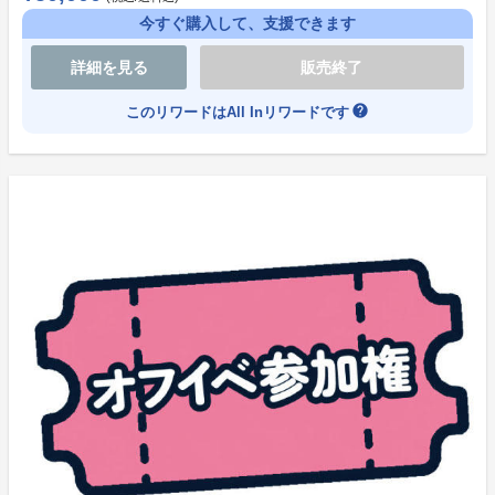
可能となります。
今すぐ購入して、支援できます
※コンビニ決済の受付は「プロジェクト終了日前日の1
詳細を見る
販売終了
9時00分まで」となっております。
※支援時間は2026年6月25日19時00分00秒～2026年8
help
このリワードはAll Inリワードです
月5日23時59分00秒までとなります。詳細はプロジェク
トページ内の「残り時間」をご確認ください。
※時間を過ぎてのご購入は一切できませんので、お時間
に余裕を持ってご購入ください。
※ソレオスの仕様として、【クレジットカード】の分割
払いの対応はしておりません。ご希望の場合は、ご購入
後、各クレジットカード会社様の分割払いをご利用くだ
さい。その際は、ご利用のクレジットカード会社様の仕
様をご確認の上、ご購入いただけますようお願い申し上
げます。
※期限内にコンビニ支払いが行われなかったリワードに
ついては、順次在庫に戻ります。
※購入はすべて先着順となります。