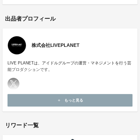
＋フラワースタンドお名前掲載＋サイン入りブロマイド
＆ オリジナルアクリルキーホルダー
出品者プロフィール
300,000円支援・・・単独スタンドフラワー
＋フラワースタンドお名前掲載＋サイン入りブロマイド
株式会社LIVEPLANET
＆ オリジナルアクリルキーホルダー
LIVE PLANETは、アイドルグループの運営・マネジメントを行う芸
600,000円支援・・・全支援パック
能プロダクションです。
フラワースタンドお名前掲載＋サイン入りブロマイド
＆ オリジナルアクリルキーホルダー＋単独スタンドフ
ラワー+特別特典会＋楽屋花
ホームページ：
https://liveplanet.jp
もっと見る
add
お問い合わせ：
soreosu@liveplanet.jp
リターン品の発送について
・返礼品は、生誕祭終了後に順次発送させていただきま
す。
リワード一覧
・オフイベントに関するご案内は、メッセージにてお送
りいたします。