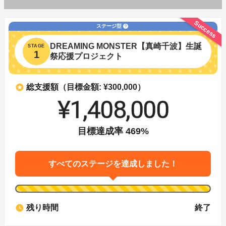
Success
ステージ型
help
DREAMING MONSTER【真崎千波】生誕
STAGE
1
祭応援プロジェクト
stars
総支援額（目標金額: ¥300,000）
¥1,408,000
目標達成率
469
%
すべてのステージを達成しました！
watch_later
残り時間
終了