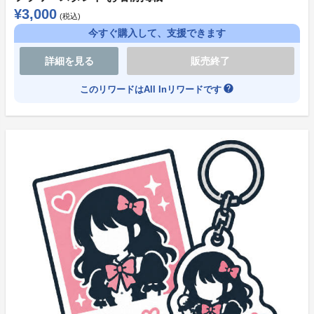
¥3,000
(税込)
今すぐ購入して、支援できます
詳細を見る
販売終了
help
このリワードはAll Inリワードです
よくある質問
●プロジェクトについて