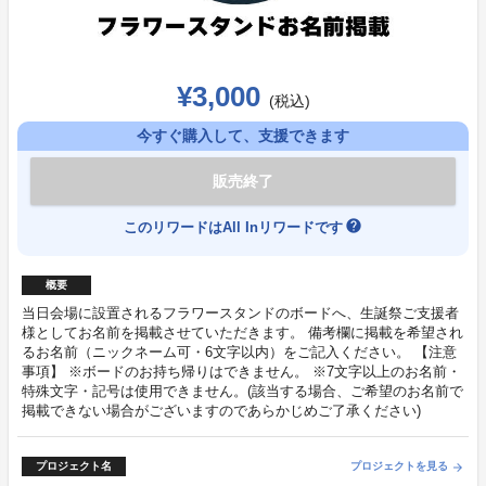
¥3,000
(税込)
今すぐ購入して、支援できます
販売終了
help
このリワードはAll Inリワードです
概要
当日会場に設置されるフラワースタンドのボードへ、生誕祭ご支援者
様としてお名前を掲載させていただきます。 備考欄に掲載を希望され
るお名前（ニックネーム可・6文字以内）をご記入ください。 【注意
事項】 ※ボードのお持ち帰りはできません。 ※7文字以上のお名前・
特殊文字・記号は使用できません。(該当する場合、ご希望のお名前で
掲載できない場合がございますのであらかじめご了承ください)
プロジェクト名
プロジェクトを見る
arrow_forward