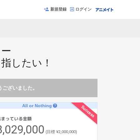
新規登録
ログイン
ター
目指したい！
とうございました。
All or Nothing
help
Success
集まっている金額
3,029,000
¥2,000,000
(目標
)