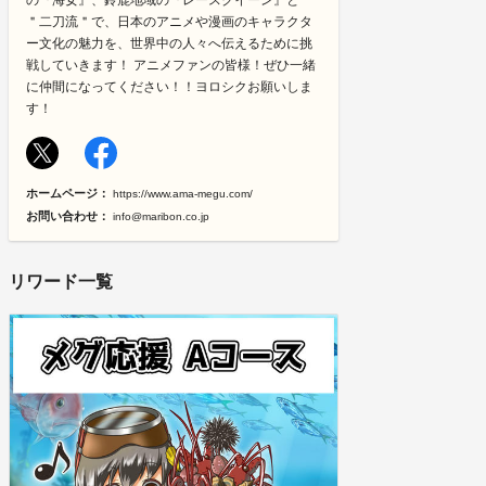
の『海女』、鈴鹿地域の『レースクイーン』と
＂二刀流＂で、日本のアニメや漫画のキャラクタ
ー文化の魅力を、世界中の人々へ伝えるために挑
戦していきます！ アニメファンの皆様！ぜひ一緒
に仲間になってください！！ヨロシクお願いしま
す！
ホームページ：
https://www.ama-megu.com/
お問い合わせ：
info@maribon.co.jp
リワード一覧