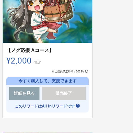
【メグ応援 Aコース】
¥2,000
(税込)
※ご提供予定時期：
2023年8月
今すぐ購入して、支援できます
詳細を見る
販売終了
help
このリワードはAll Inリワードです