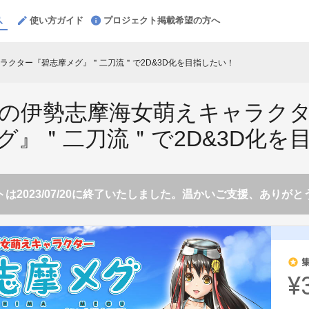
使い方ガイド
プロジェクト掲載希望の方へ
ラクター『碧志摩メグ』＂二刀流＂で2D&3D化を目指したい！
の伊勢志摩海女萌えキャラク
グ』＂二刀流＂で2D&3D化を
は2023/07/20に終了いたしました。温かいご支援、ありが
stars
¥