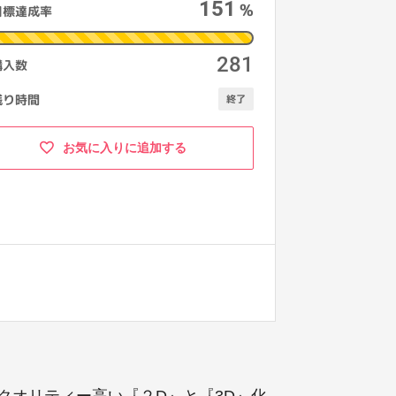
151
%
目標達成率
281
購入数
残り時間
終了
お気に入りに追加する