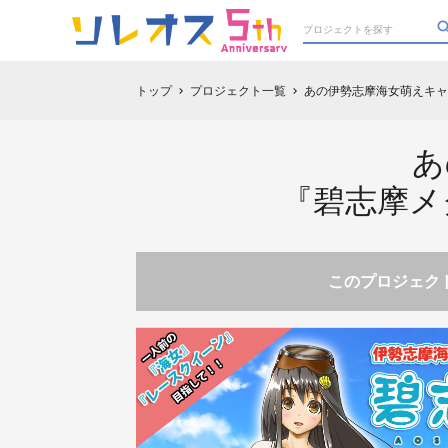
トップ
プロジェクト一覧
あの伊勢志摩海女萌えキャ
chevron_right
chevron_right
あ
『碧志摩メ
このプロジェクト