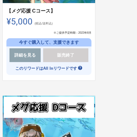
【メグ応援 Cコース】
¥5,000
(税込/送料込)
※ご提供予定時期：
2023年8月
今すぐ購入して、支援できます
詳細を見る
販売終了
help
このリワードはAll Inリワードです