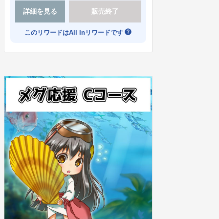
詳細を見る
販売終了
help
このリワードはAll Inリワードです