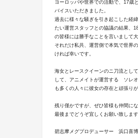
ヨーロッパや世界での活動で、17歳
バイスいただきました。
過去に様々な騒ぎを引き起こした経
たい運営スタッフとの協議の結果、1
の皆様には勝手なことを言いまして
それだけ私共、運営側で本気で世界
ければ幸いです。
海女とレースクイーンのニ刀流とし
して、アニメイトが運営する ソレ
も多くの人々に彼女の存在と頑張り
残り僅かですが、ぜひ皆様も仲間に
最後までどうぞ宜しくお願い致しま
碧志摩メグプロデューサー 浜口喜