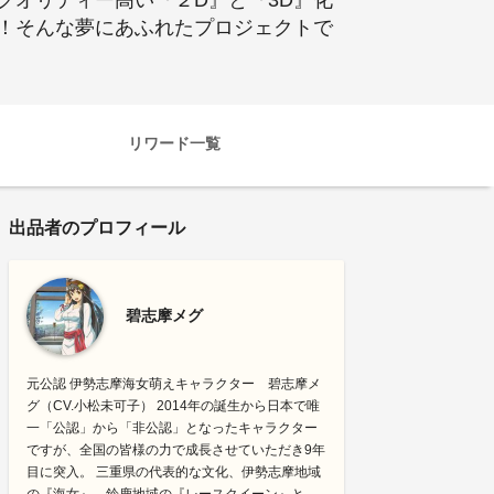
クオリティー高い『２D』と『3D』化
！そんな夢にあふれたプロジェクトで
リワード一覧
出品者のプロフィール
碧志摩メグ
元公認 伊勢志摩海女萌えキャラクター 碧志摩メ
グ（CV.小松未可子） 2014年の誕生から日本で唯
一「公認」から「非公認」となったキャラクター
ですが、全国の皆様の力で成長させていただき9年
目に突入。 三重県の代表的な文化、伊勢志摩地域