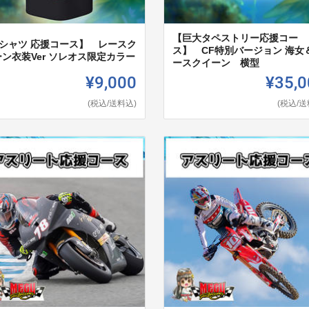
【巨大タペストリー応援コー
Tシャツ 応援コース】 レースク
ス】 CF特別バージョン 海女
ン衣装Ver ソレオス限定カラー
ースクイーン 横型
¥9,000
¥35,0
(税込/送料込)
(税込/送