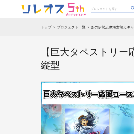
トップ
プロジェクト一覧
あの伊勢志摩海女萌えキャ
chevron_right
chevron_right
【巨大タペストリー
縦型