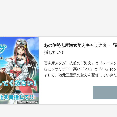
あの伊勢志摩海女萌えキャラクター『碧
指したい！
碧志摩メグが一人前の『海女』と『レース
らにクオリティー高い『２D』と『3D』化
そして、地元三重県の魅力を配信していき