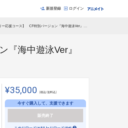
新規登録
ログイン
ー応援コース】 CF特別バージョン『海中遊泳Ver』 縦型
ン『海中遊泳Ver』
¥35,000
(税込/送料込)
今すぐ購入して、支援できます
販売終了
help