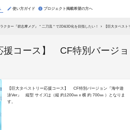
使い方ガイド
プロジェクト掲載希望の方へ
ラクター『碧志摩メグ』＂二刀流＂で2D&3D化を目指したい！
【巨大タペストリ
chevron_right
応援コース】 CF特別バージョ
【巨大タペストリー応援コース】 CF特別バージョン『海中遊
泳Ver』 縦型 サイズは（縦 約1200㎜ x 横 約 700㎜ ）となりま
す。