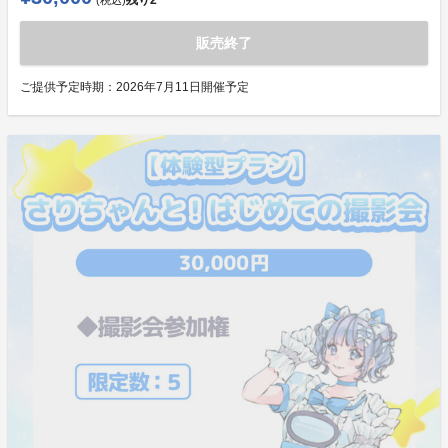
残り
2
(税込)
販売終了
ご提供予定時期：
2026年7月11日開催予定