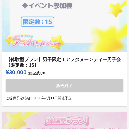
【体験型プラン】男子限定！アフタヌーンティー男子会
【限定数：15】
¥30,000
残り
8
(税込)
販売終了
ご提供予定時期：
2026年7月11日開催予定