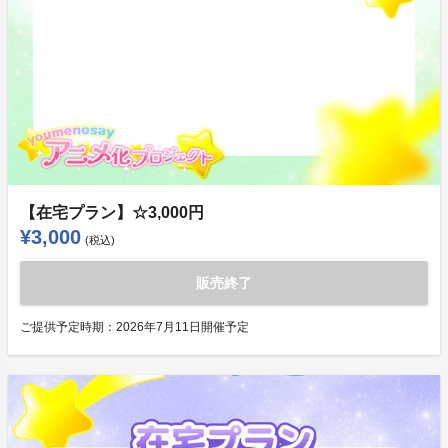
【在宅プラン】☆3,000円
¥3,000
(税込)
販売終了
ご提供予定時期：
2026年7月11日開催予定