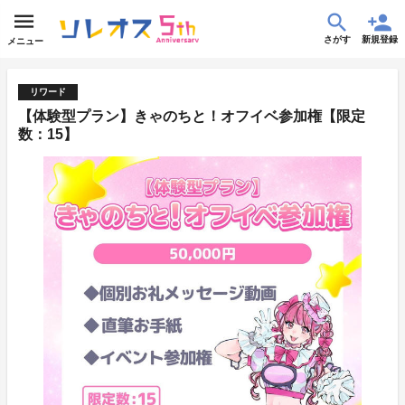
さがす
新規登録
メニュー
リワード
【体験型プラン】きゃのちと！オフイベ参加権【限定
数：15】