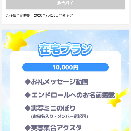
販売終了
ご提供予定時期：
2026年7月11日開催予定