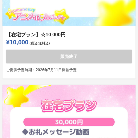
【在宅プラン】☆10,000円
¥10,000
(税込/送料込)
販売終了
ご提供予定時期：
2026年7月11日開催予定