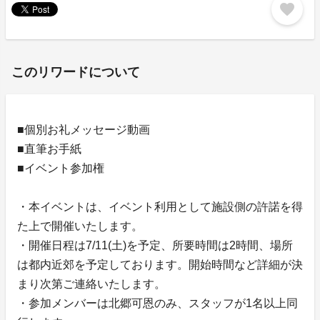
favorite
このリワードについて
■個別お礼メッセージ動画
■直筆お手紙
■イベント参加権
・本イベントは、イベント利用として施設側の許諾を得
た上で開催いたします。
・開催日程は7/11(土)を予定、所要時間は2時間、場所
は都内近郊を予定しております。開始時間など詳細が決
まり次第ご連絡いたします。
・参加メンバーは北郷可恩のみ、スタッフが1名以上同