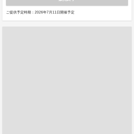
ご提供予定時期：
2026年7月11日開催予定