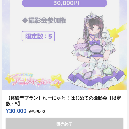
【体験型プラン】れーにゃと！はじめての撮影会【限定
数：5】
¥30,000
残り
2
(税込)
販売終了