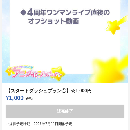
【スタートダッシュプラン①】☆1,000円
¥1,000
(税込)
販売終了
ご提供予定時期：
2026年7月11日開催予定