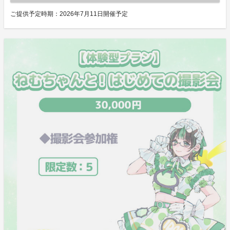
ご提供予定時期：
2026年7月11日開催予定