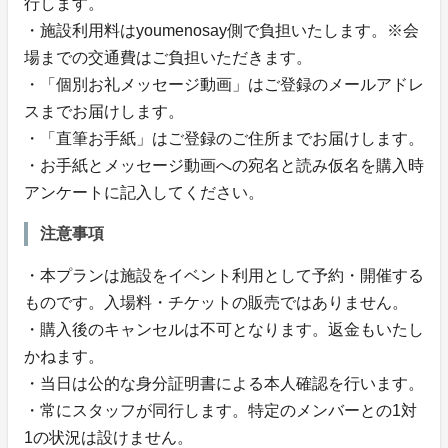
行します。
・施設利用料はyoumenosay側で負担いたします。※会
場までの交通費はご負担いただきます。
・「個別お礼メッセージ動画」はご登録のメールアドレ
スまでお届けします。
・「直筆お手紙」はご登録のご住所までお届けします。
・お手紙とメッセージ動画への宛名と読み仮名を購入時
アンケートに記入してください。
注意事項
・本プランは施設をイベント利用として予約・開催する
ものです。入場料・チケットの販売ではありません。
・購入後のキャンセルは不可となります。返金もいたし
かねます。
・当日は公的な身分証明書による本人確認を行います。
・常にスタッフが同行します。特定のメンバーとの1対
1の状況は設けません。