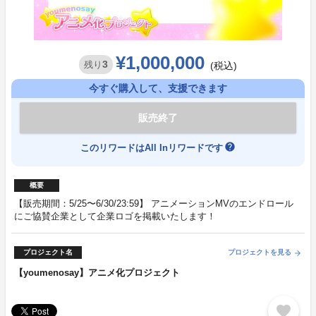
¥1,000,000
3
残り
(税込)
今すぐ購入して、支援できます
販売終了
help
このリワードはAll Inリワードです
概要
【販売期間：5/25〜6/30/23:59】 アニメーションMVのエンドロール
にご協賛企業として企業ロゴを掲載いたします！
プロジェクト名
プロジェクトを見る
arrow_forward
【youmenosay】アニメ化プロジェクト
favorite