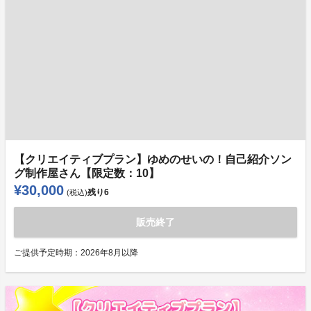
【クリエイティブプラン】ゆめのせいの！自己紹介ソン
グ制作屋さん【限定数：10】
¥30,000
残り
6
(税込)
販売終了
ご提供予定時期：
2026年8月以降