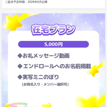
ご提供予定時期：
2026年8月以降