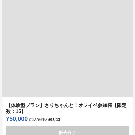
【体験型プラン】さりちゃんと！オフイベ参加権【限定
数：15】
¥50,000
残り
13
(税込/送料込)
販売終了