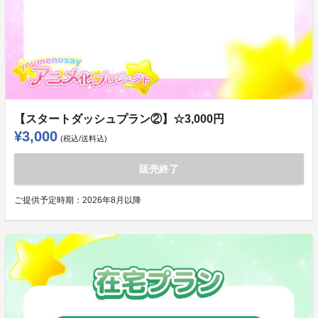
【スタートダッシュプラン②】☆3,000円
¥3,000
(税込/送料込)
販売終了
ご提供予定時期：
2026年8月以降