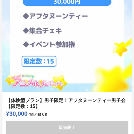
【体験型プラン】男子限定！アフタヌーンティー男子会
【限定数：15】
¥30,000
残り
8
(税込)
販売終了