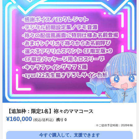
これをご覧の皆様には作品の内外でいっしょに盛り上げ
て頂ければうれしいです……！
ゲームの登場人物でありながら、あなた達の主でもある
『自称百合女神』からのご挨拶があります。
【追加枠：限定1名】祢々のママコース
¥160,000
残り
0
(税込/送料込)
※ご提供予定時期：
2026年秋
――ようこそ、私たちフェイクマリッジ？ の世界へ。
今すぐ購入して、支援できます