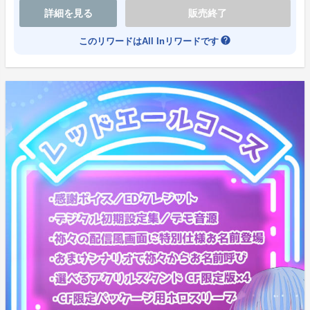
一度や二度ではないプロジェクト分解の危機や、サーク
詳細を見る
販売終了
ル消滅の可能性があり、幾度となく無力さに膝をつきま
help
このリワードはAll Inリワードです
した。
ですが、徐々にファンが増え、海外にまで展開させてい
ただいたり、参加してもいいよというクリエイターさん
達が増えていきました。
「作品楽しみにしています！」という方が増え、ぜひ参
加したい！ という方々が現れ始めます。
気がつけば、『私たちフェイクマリッジ？』では30名
を超えるクリエイターや関係者の方々を率いさせて頂
き、やりたい事を詰めたゲーム制作が出来ました！
しかし、まだ叶えられていないこともあります。
１つは広告宣伝。いいものを作っているのに、個人の限
界で広告展開が出来ないこと。