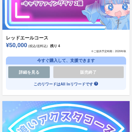
そしてなにより、これをご覧の皆様にゲームに参加して
頂き、共に盛り上がること！
ゲームコンセプト
レッドエールコース
¥50,000
【ユーザー参加型の百合ゲーム】
残り
4
(税込/送料込)
※ご提供予定時期：
2026年秋
あなたは主人公ではなく、ある登場人物に従う天使ちゃ
今すぐ購入して、支援できます
んとして主人公達を導く役。
お嬢様学校を舞台に、百合に導く天使として、主人公と
詳細を見る
販売終了
ヒロインを付き合うまで導いてください。
help
このリワードはAll Inリワードです