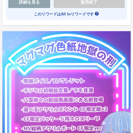
詳細を見る
販売終了
help
このリワードはAll Inリワードです
天使ちゃん(あなた)達のアクリルキーホルダーを2体セ
ットでお届け。
後に一般販売を検討しているアクリルキーホルダーとは
異なる、ＣＦ限定バージョンとなります。
サイズ：50mm×50mm予定
限界界隈好パーカー