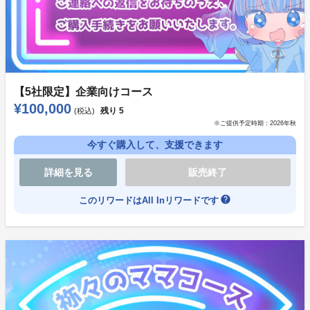
登場人物によっては“導き”に従わないこともあります。
見極めながら進めてください。
導きの結果で、通れるルートが変わるので注意！
【5社限定】企業向けコース
¥100,000
残り
5
(税込)
また、あなたの主様は非常に繊細なお方。メンケアも忘
※ご提供予定時期：
2026年秋
れずに！
今すぐ購入して、支援できます
そして、あなたがわたマリの世界に干渉できるというこ
詳細を見る
販売終了
とは、逆に……？
help
このリワードはAll Inリワードです
ユーザー参加型百合ゲームとして開発を進めている本作
ですが、将来的にアニメ化まで持って行けるような道筋
を見つけたい！
ノーを突きつけた大人達に示したい！