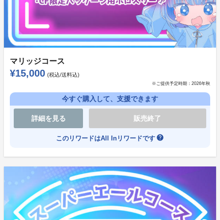
様、これからご支援を考えられている皆様にほんの気持
ち程度ですが、お礼に作中イベントスチルを使用した
『成人組百合カプミニ色紙』を追加でお送り致します！
※他の返礼品と共にお送りするため、応援コース・百合
マリッジコース
パケコースは除かせて頂きます。ご了承ください。
¥15,000
(税込/送料込)
※ご提供予定時期：
2026年秋
今すぐ購入して、支援できます
詳細を見る
販売終了
ＰＣ用ＡＤＶゲーム『私たちフェイクマリッジ？』およ
help
このリワードはAll Inリワードです
び今回のクラファンプロジェクトに興味をお持ちくださ
り、ありがとうございます。
コンセプト発表のポストが11000いいね付くなど、新し
い流れを感じております。