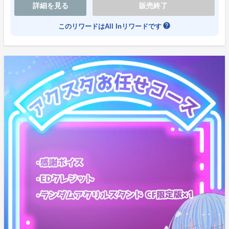
詳細を見る
販売終了
help
このリワードはAll Inリワードです
金子ある先生描き下ろしのヘラ天使ちゃんと袮々の等身
が入れ替わった、ここでしか入手出来ない可愛い色紙で
す。
こういうのはだいたい買えば良かったと後々後悔するの
で、この際に是非！
※直筆ではございません。
直筆サイン色紙