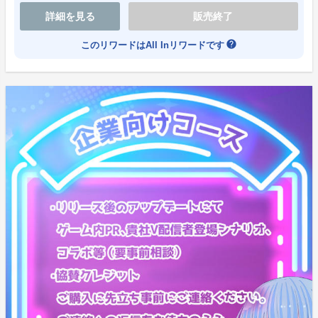
天使ちゃん(あなた)は登場人物を導くことは出来るが、
詳細を見る
販売終了
カップルの間に挟まることはできない。
ただし、登場人物達の甘いささやき声(ＡＳＭＲ)は聞く
help
このリワードはAll Inリワードです
事が出来る。
すると、次の配信風画面で、『八雲袮々』に紅芋タルト
を渡す事が出来、
ルート分岐が発生することとなる。