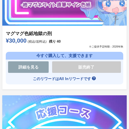
マグマグ色紙地獄の刑
¥30,000
残り
40
(税込/送料込)
※ご提供予定時期：
2026年秋
今すぐ購入して、支援できます
詳細を見る
販売終了
help
このリワードはAll Inリワードです
『平良深姉妹はどっちもヤんでる』の金子ある先生描き
下ろし！
天使ちゃん達と祢々のイラストがどどーんとでっかくプ
リントされたおしゃれ可愛いパーカー。
裏表で別パターンの表情。田舎のイオ……大型ショッピ