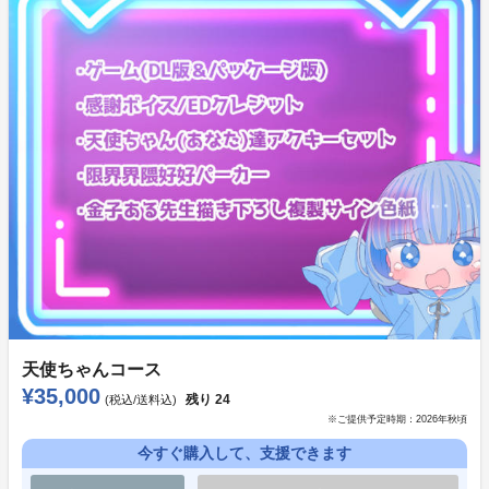
することはできません。
※「言わせたいセリフ」については作品の世界観を守る
ため、ご希望に添えない場合がございます。また、加虐
や登場人物の尊厳を破壊する内容、成人向けに相当する
過激な内容はお応えできません。予めご了承ください。
※アニメイトゲームスを通じて配布いたします。お受け
取りにはアニメイトゲームスへのユーザー登録が必要で
す。
天使ちゃん(あなた)達アクキーセット
天使ちゃんコース
¥35,000
残り
24
(税込/送料込)
※ご提供予定時期：
2026年秋頃
今すぐ購入して、支援できます