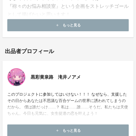
『祢々のお悩み相談室』という企画をストレッチゴール
として掲げたいと思います！
400％達成で、祢々が配信内でみなさんのお悩みに答え
もっと見る
add
る配信を実施します。
今日の晩ご飯の相談から、女性同士の恋愛相談まで、気
軽にご質問いただける内容にする予定です。
出品者プロフィール
CFも残すところあと1週間。
目標達成に向けて、最後までお付き合い頂ければ幸いで
黒彩黄泉路 滝井ノアメ
す。
このプロジェクトに参加してはいけない！！！ なぜなら、支援した
その日からあなたは不思議な百合ゲームの世界に誘われてしまうの
だから。 僕は誰だっけ……？ 私は……誰……そうだ。私たちは天使
ちゃん。今日も元気に、女生徒達の恋を叶えよう！
本プロジェクトに参加してくださった皆様、たくさんの
ご支援を本当にありがとうございます！
もっと見る
add
皆様のおかげで次のストレッチゴールの達成も目前とな