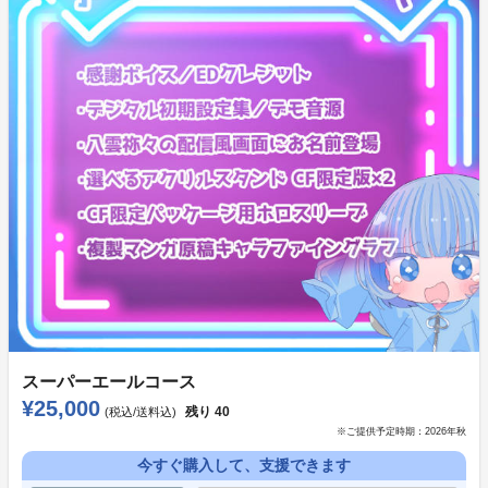
この作品を作っているサークルの所属人数は滝井ノアメ
たったひとりです。
今まで何作も作っている中で、毎回出来ない事がありま
した。
スーパーエールコース
¥25,000
この方とお仕事したいなーと思ってお声掛けしても断ら
残り
40
(税込/送料込)
※ご提供予定時期：
2026年秋
れたり、プレスリリースを出しても載せて頂けなかった
今すぐ購入して、支援できます
り。