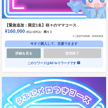
【百合ゲーコース】
ゲームDL版(Steamキー)
感謝ボイス
【緊急追加：限定1名】祢々のママコース
¥160,000
残り
1
(税込/送料込)
【百合パケコース】
※ご提供予定時期：
2026年秋頃
ゲームDL版(Steamキー)
今すぐ購入して、支援できます
感謝ボイス
詳細を見る
販売終了
EDクレジット
ゲームパッケージ版(ディスクレス仕様)
help
このリワードはAll Inリワードです
天使ちゃん(あなた)達アクキーセット
【天使ちゃんコース】
ゲームDL版(Steamキー)
感謝ボイス
EDクレジット
ゲームパッケージ版(ディスクレス仕様)