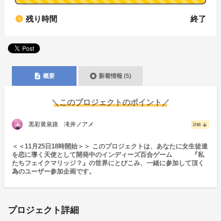
watch_later
残り時間
終了
description
stars
概要
新着情報
(5)
＼このプロジェクトのポイント／
黒彩黄泉路 滝井ノアメ
arrow_downward
詳細
＜＜11月25日18時開始＞＞ このプロジェクトは、あなたに女生徒達
を恋に導く天使として開発中のインディーズ百合ゲーム 『私
たちフェイクマリッジ？』の世界にとびこみ、一緒に参加して頂く
為のユーザー参加企画です。
プロジェクト詳細