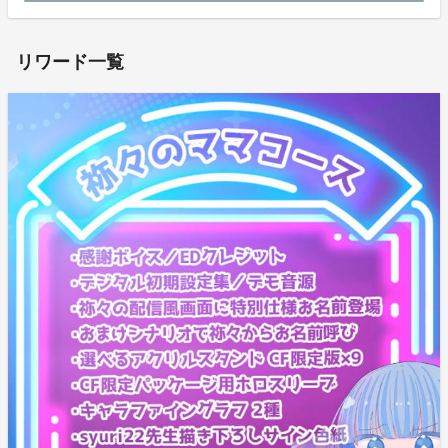
ホームページ：
https://virgo-resistance.sakura.ne.jp/k-yomiji/
り、大変驚いております。
この度本来予定をしていなかった、ゲーム本体を含むコ
リワード一覧
ースをいくつかご用意いたしました…！
天使ちゃんのイラストを手掛けた金子ある先生、らぶ役
の柚木つばめ様、アリッサ役の山田じぇみ子様、皆様方
のご協力によって実現致しました。
新規コースについては【2025年12月21日(日)15時】よ
り順次発売を開始します。
ストレッチゴールである250％、そして更なる目標に向
けて頑張ってまいりますので、
ぜひご支援いただけますと幸いです…！
コースについて