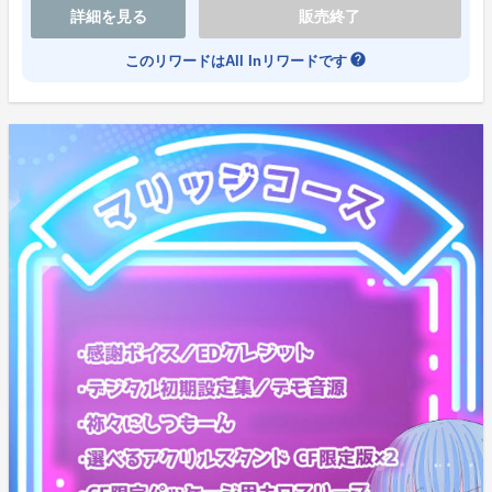
なんだなんだ？ と寄ってきてしまったご新規さんをぺ
詳細を見る
販売終了
ちん！ と
help
このリワードはAll Inリワードです
引きずり込む映像を用意したいと考えております。
皆様のご支援のおかげで目標の250％に無事達成しまし
た！
現在の支援してくださっている(※応援コース除く)皆