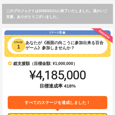
このプロジェクトは2026/01/11に終了いたしました。温かいご
支援、ありがとうございました。
Success
ステージ型
help
あなたが《画面の向こうに参加出来る百合
STAGE
1
ゲーム》参加しませんか？
stars
総支援額（目標金額: ¥1,000,000）
¥4,185,000
目標達成率
418
%
すべてのステージを達成しました！