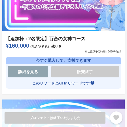
※ゲームでは実際のVチューバーと同じくLive2dアバタ
【追加枠：2名限定】百合の女神コース
¥160,000
ーの八雲袮々が動きます。
残り
0
(税込/送料込)
※ご提供予定時期：
2026年秋頃
今すぐ購入して、支援できます
レッドエールコースでは、本編発売後のパッチで、オマ
ケシナリオにて頂いたお名前を袮々が呼んでくれます。
詳細を見る
販売終了
help
このリワードはAll Inリワードです
【広告費用】
ＰＶの制作やYoutubeなどで広告を出す。イベント出展
費用など。
個人制作の一番辛いところの一つが広告費用のなさ。
より多くの方に『わたマリ』に興味を持って頂くための
favorite
プロジェクトは終了いたしました
施策をしたいです。