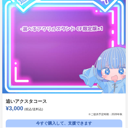
？？？に大量のお菓子を託された星が紅芋タルトを盗み
食いしようとするシーン
ここで天使ちゃん(あなた)が導きで止める。
追いアクスタコース
¥3,000
(税込/送料込)
※ご提供予定時期：
2026年秋
今すぐ購入して、支援できます