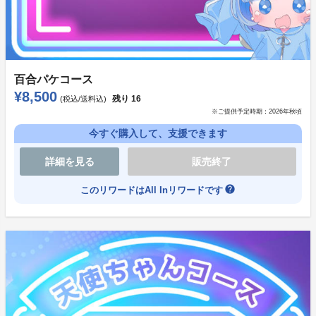
寝／耳かき／デート／寝てる三嶋に独り言を呟く
・場所(択一式)：部屋の中／温水プール／お風呂／ロマ
ンチックな場所
・言わせたいセリフ(自由テキスト式)：50字以内
百合パケコース
◯アリッサ
¥8,500
残り
16
(税込/送料込)
・キャラクター①(択一式)：明るく元気に／しっとり(静
※ご提供予定時期：
2026年秋頃
かに)
今すぐ購入して、支援できます
・キャラクター②(択一式)：通常／メスガキ風
詳細を見る
販売終了
・シチュエーション(択一式)：密着イチャイチャ／添い
寝／耳かき／デート／寝てる三嶋に独り言を呟く／嘘の
help
このリワードはAll Inリワードです
豆知識を披露される
・場所(択一式)：部屋の中／温水プール／お風呂／ロマ
ンチックな場所／放課後の教室
・言わせたいセリフ(自由テキスト式)：50字以内
※聞き手は三嶋／ひつじのため、任意のお名前でお呼び