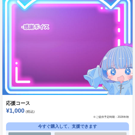
ングセンターで着てても恥ずかしくない！
後に一般販売を検討していますが、確定はしていないた
め気になる方はぜひこの機会に！
カラー：黒
サイズ：身丈70cm/ 身幅63cm/ 肩幅55cm/ 袖丈64cm
素材：綿100％
プリント方式：転写プリント
描き下ろし複製サイン色紙
応援コース
¥1,000
(税込)
※ご提供予定時期：
2026年秋
今すぐ購入して、支援できます