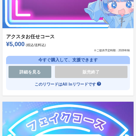
それぞれ各キャストの直筆サイン色紙となります。
アクスタお任せコース
¥5,000
(税込/送料込)
※いずれの色紙にも宛名が入ります。記載する宛名（お
※ご提供予定時期：
2026年秋
名前）を購入時アンケートにてご記入ください。
今すぐ購入して、支援できます
※ニックネーム・ハンドルネーム可
※記入がない場合は「宛名なし」とさせていただきま
詳細を見る
販売終了
す。
help
このリワードはAll Inリワードです
ストレッチゴール発表！＆プレゼント
皆様のご支援のおかげで、開始から24時間も経たずに
支援目標100％を突破し、皆様に参加して頂くという目
標はひとまず達成出来ました！