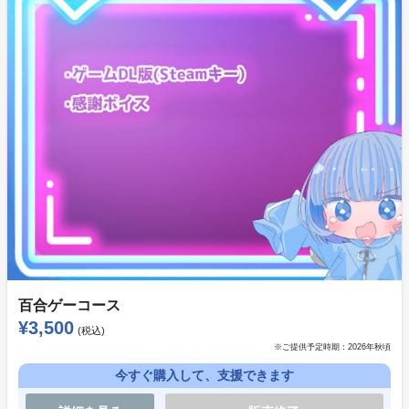
せて発送致します。
※パッケージ版に物理的なディスクは付属しません。ア
ニメイトゲームスよりDL可能なコードの書かれた用紙
をを封入いたします。
あなたの為だけのらぶ／アリッサASMR
百合ゲーコース
¥3,500
(税込)
※ご提供予定時期：
2026年秋頃
今すぐ購入して、支援できます