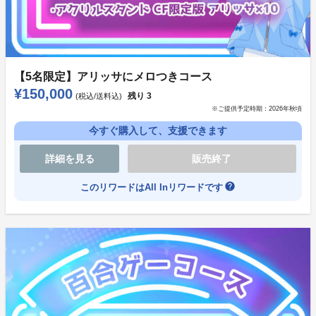
品である「選べるアクリルスタンド」と同一です。
※ゲーム、パーカーは今後一般発売を予定しておりま
す。
【5名限定】アリッサにメロつきコース
リターン品の紹介
¥150,000
残り
3
(税込/送料込)
※ご提供予定時期：
2026年秋頃
ゲームDL版（Steamキー）
今すぐ購入して、支援できます
ゲーム配信プラットフォームSteamより本作をDLいた
詳細を見る
販売終了
だけるコードを送付いたします。
help
このリワードはAll Inリワードです
その他配信サービスではご利用いただけませんので、予
めご了承ください。
一般販売と同一商品となります。キーは発売日に合わせ
て送付致します。
ゲームパッケージ版(ディスクレス仕様)
一般販売と同一商品となります。ゲームは発売日に合わ