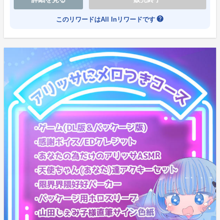
【アリッサにメロつきコース】(5名限定)
ゲームDL版(Steamキー)
help
このリワードはAll Inリワードです
感謝ボイス
EDクレジット
あなたの為だけのアリッサASMR
ゲームパッケージ版(ディスクレス仕様)
天使ちゃん(あなた)達アクキーセット
限界界隈好好パーカー
パッケージ用ホロスリーブ
山田じぇみ子様直筆サイン色紙
アクリルスタンド CF限定版 アリッサ×10
※感謝ボイス・EDクレジット・パッケージ用ホロスリ
ーブは既存コースと同一です。
詳細はページ下部のリターン品紹介をご確認くださ
い。
※アクリルスタンドのデザインは既存コースのリターン