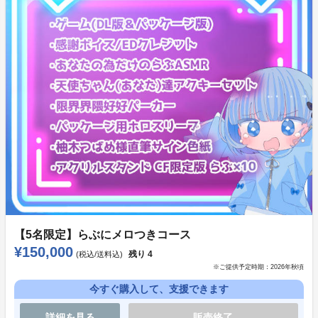
天使ちゃん(あなた)達アクキーセット
限界界隈好好パーカー
金子ある先生描き下ろし複製サイン色紙
【らぶにメロつきコース】(5名限定)
ゲームDL版(Steamキー)
感謝ボイス
EDクレジット
あなたの為だけのらぶASMR
ゲームパッケージ版(ディスクレス仕様)
天使ちゃん(あなた)達アクキーセット
限界界隈好好パーカー
【5名限定】らぶにメロつきコース
パッケージ用ホロスリーブ
¥150,000
残り
4
(税込/送料込)
柚木つばめ様直筆サイン色紙
※ご提供予定時期：
2026年秋頃
アクリルスタンド CF限定版 らぶ×10
今すぐ購入して、支援できます
詳細を見る
販売終了