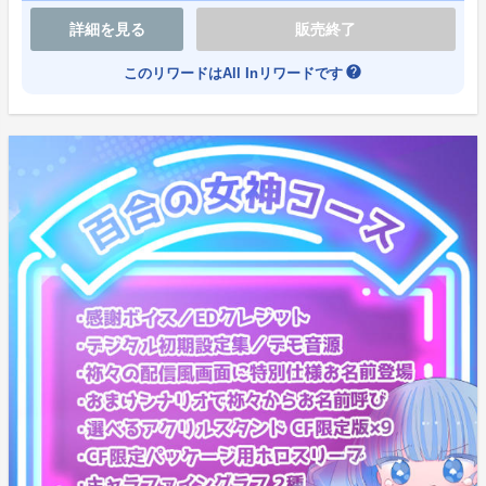
詳細を見る
販売終了
help
このリワードはAll Inリワードです
【ゲームの制作費およびゲーム内追加コンテンツの作成
費】
Vチューバーの配信画面にも似た、八雲袮々(やくもね
ね)と天使ちゃん(あなた)達の脳内会議のシーンが特徴の
1つ！
袮々にコメントを送る天使ちゃんの名前として、あなた
のお名前を登場させます。
※コメントはこちらで用意したものになります。