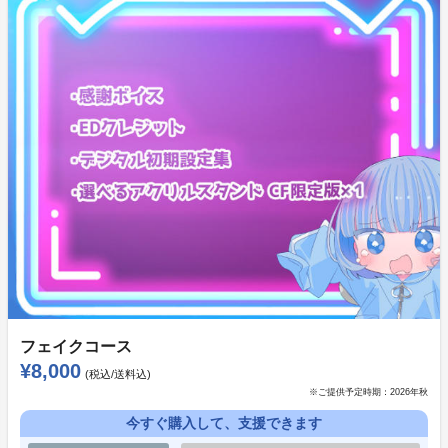
あまりに想定より早く、準備に手間取りましたがストレ
ッチゴール発表をさせていただきます！
フェイクコース
次の目標はMV(OP)に続き、ゲームの映像を使用したPV
¥8,000
(税込/送料込)
を制作させていただくこと。
※ご提供予定時期：
2026年秋
先行で興味を持ってくださっている濃い天使ちゃん(あ
今すぐ購入して、支援できます
なた)達に続く、