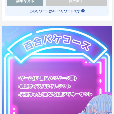
詳細を見る
販売終了
らぶ／アリッサのカップリング相手、三嶋／ひつじとし
て過ごすひととき。
help
このリワードはAll Inリワードです
個別描き下ろしのショートシナリオをバイノーラルマイ
クで収録してお届け。
場所やシチュエーションの選択など、個別ならではのカ
スタマイズ付き。
らぶ／アリッサそれぞれの特別な『シチュエーションA
SMR』をお楽しみください。
.wavでご視聴いただけます。
【カスタマイズ内容】(”出品者からの質問”にてご購入時
にご回答ください)
◯らぶ
・キャラクター①(択一式)：お酒あり(ハイテンション)
／お酒なし(ローテンション)
・キャラクター②(択一式)：受け／攻め
・シチュエーション(択一式)：密着イチャイチャ／添い