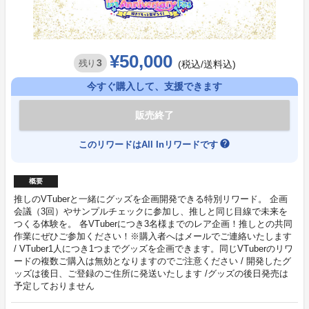
¥50,000
3
残り
(税込/送料込)
今すぐ購入して、支援できます
販売終了
help
このリワードはAll Inリワードです
概要
推しのVTuberと一緒にグッズを企画開発できる特別リワード。 企画
会議（3回）やサンプルチェックに参加し、推しと同じ目線で未来を
つくる体験を。 各VTuberにつき3名様までのレア企画！推しとの共同
作業にぜひご参加ください！※購入者へはメールでご連絡いたします
/ VTuber1人につき1つまでグッズを企画できます。同じVTuberのリワ
ードの複数ご購入は無効となりますのでご注意ください / 開発したグ
ッズは後日、ご登録のご住所に発送いたします /グッズの後日発売は
予定しておりません