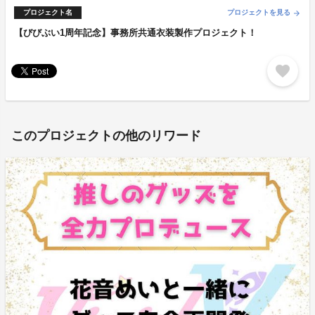
プロジェクト名
プロジェクトを見る
arrow_forward
【びびぶい1周年記念】事務所共通衣装製作プロジェクト！
favorite
このプロジェクトの他のリワード