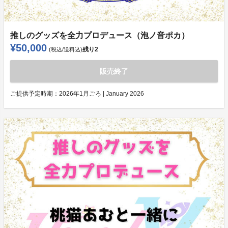
推しのグッズを全力プロデュース（泡ノ音ポカ）
¥50,000
残り
2
(税込/送料込)
販売終了
ご提供予定時期：
2026年1月ごろ | January 2026