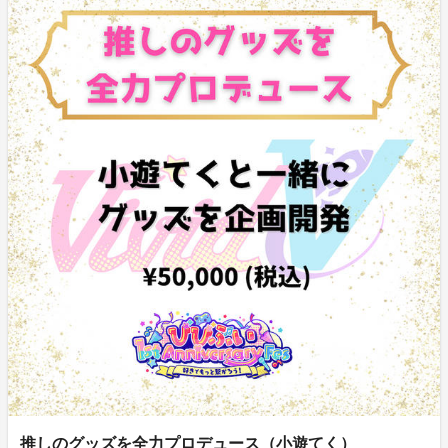
推しのグッズを全力プロデュース（小遊てく）