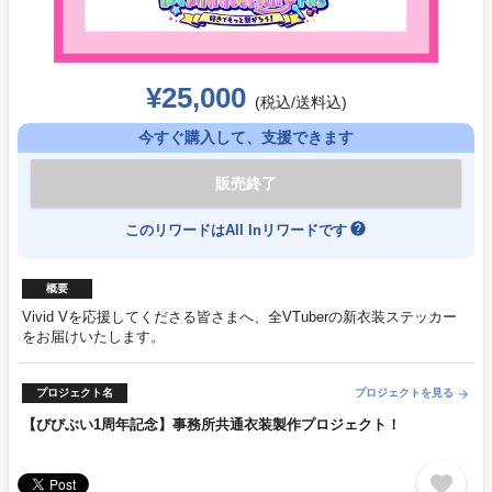
¥25,000
(税込/送料込)
今すぐ購入して、支援できます
販売終了
help
このリワードはAll Inリワードです
概要
Vivid Vを応援してくださる皆さまへ、全VTuberの新衣装ステッカー
をお届けいたします。
プロジェクト名
プロジェクトを見る
arrow_forward
【びびぶい1周年記念】事務所共通衣装製作プロジェクト！
favorite