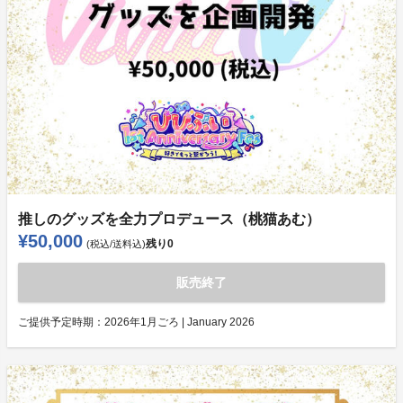
推しのグッズを全力プロデュース（桃猫あむ）
¥50,000
残り
0
(税込/送料込)
販売終了
ご提供予定時期：
2026年1月ごろ | January 2026