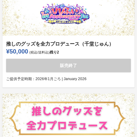
推しのグッズを全力プロデュース（千堂じゅん）
¥50,000
残り
2
(税込/送料込)
販売終了
ご提供予定時期：
2026年1月ごろ | January 2026