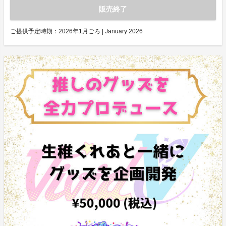
販売終了
ご提供予定時期：
2026年1月ごろ | January 2026