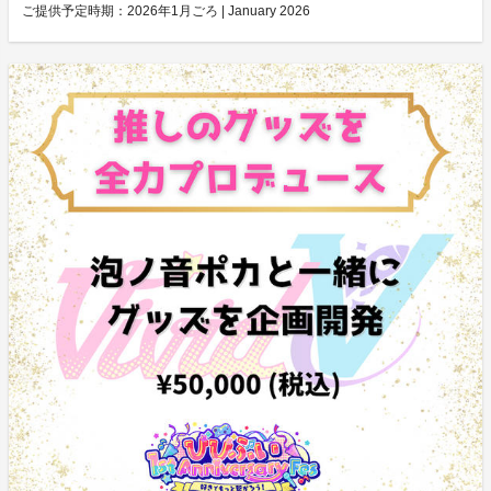
ご提供予定時期：
2026年1月ごろ | January 2026