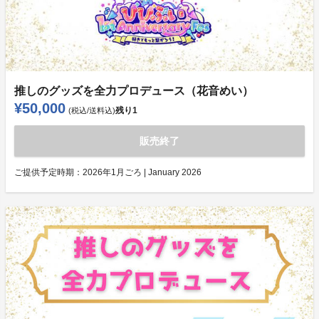
推しのグッズを全力プロデュース（花音めい）
¥50,000
残り
1
(税込/送料込)
販売終了
ご提供予定時期：
2026年1月ごろ | January 2026