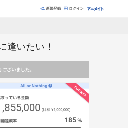
新規登録
ログイン
ドに逢いたい！
とうございました。
All or Nothing
help
Success
集まっている金額
1,855,000
¥1,000,000
(目標
)
185
%
目標達成率