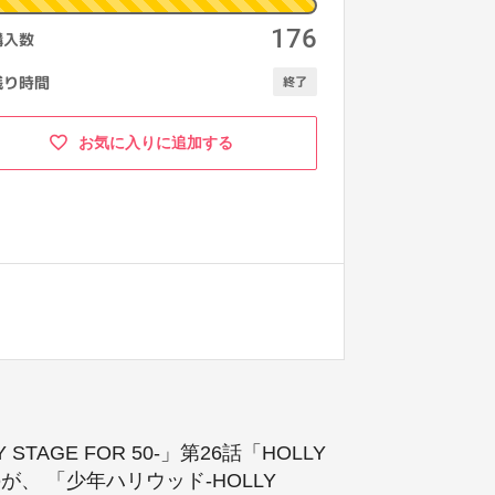
176
購入数
play_arrow
再生
残り時間
終了
お気に入りに追加する
GE FOR 50-」第26話「HOLLY
が、 「少年ハリウッド-HOLLY