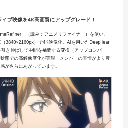
ライブ映像を4K高画質にアップグレード！
imeRefiner」（読み：アニメリファイナー）を使い、
3840×2160px）で4K映像化。AIを用いたDeep lear
像を引き伸ばして中間を補間する変換（アップコンバー
な状態での高解像度化が実現、メンバーの表情がより豊
場感がさらにあがっています。