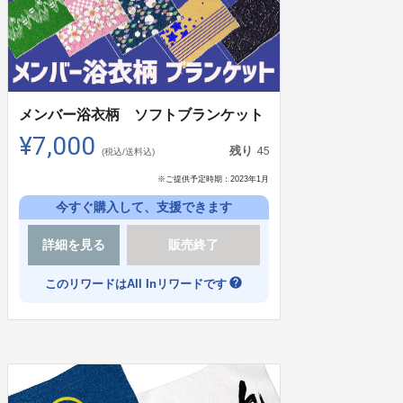
メンバー浴衣柄 ソフトブランケット
¥7,000
45
残り
(税込/送料込)
※ご提供予定時期：
2023年1月
今すぐ購入して、支援できます
詳細を見る
販売終了
help
このリワードはAll Inリワードです