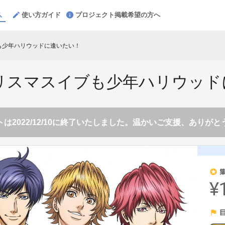
使い方ガイド
プロジェクト掲載希望の方へ
ブも少年ハリウッドに逢いたい！
クリスマスイブも少年ハリウッ
は2022/12/10に終了いたしました。温かいご支援、ありが
stars
¥
flag