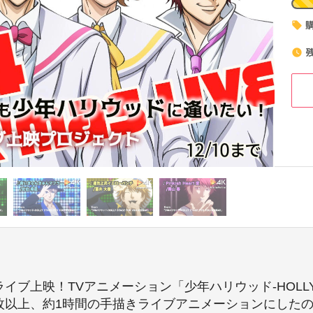
local_offer
watch_later
イブ上映！TVアニメーション「少年ハリウッド-HOLLY STA
3万枚以上、約1時間の手描きライブアニメーションにしたの