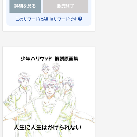
詳細を見る
販売終了
help
このリワードはAll Inリワードです