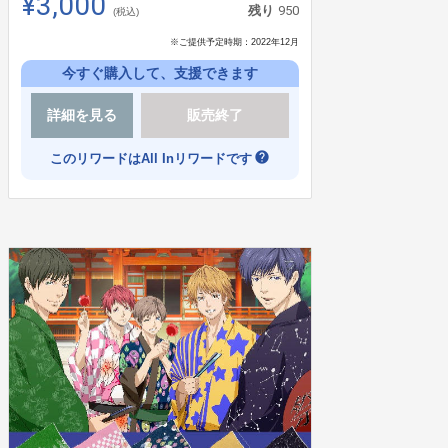
¥3,000
950
残り
(税込)
※ご提供予定時期：
2022年12月
今すぐ購入して、支援できます
詳細を見る
販売終了
help
このリワードはAll Inリワードです