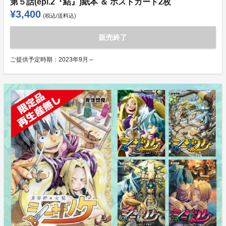
第５話(epi.2『結』)紙本 ＆ ポストカード2枚
¥3,400
(税込/送料込)
販売終了
ご提供予定時期：
2023年9月～