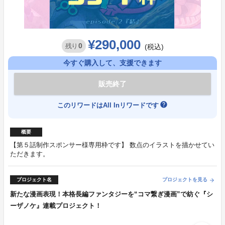
¥290,000
0
残り
(税込)
今すぐ購入して、支援できます
販売終了
help
このリワードはAll Inリワードです
概要
【第５話制作スポンサー様専用枠です】 数点のイラストを描かせてい
ただきます。
プロジェクト名
プロジェクトを見る
arrow_forward
新たな漫画表現！本格長編ファンタジーを“コマ繋ぎ漫画”で紡ぐ『シ
ーザノケ』連載プロジェクト！