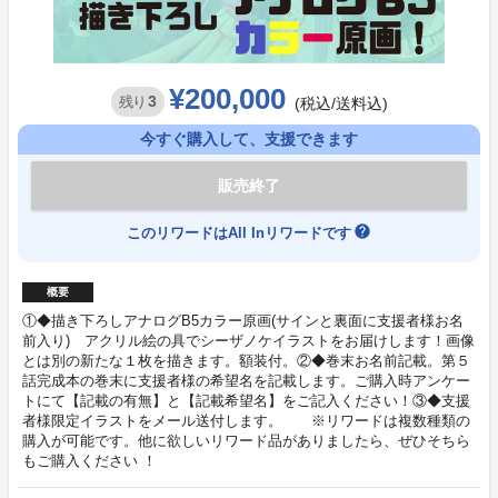
¥200,000
3
残り
(税込/送料込)
今すぐ購入して、支援できます
販売終了
help
このリワードはAll Inリワードです
概要
①◆描き下ろしアナログB5カラー原画(サインと裏面に支援者様お名
前入り) アクリル絵の具でシーザノケイラストをお届けします！画像
とは別の新たな１枚を描きます。額装付。②◆巻末お名前記載。第５
話完成本の巻末に支援者様の希望名を記載します。ご購入時アンケー
トにて【記載の有無】と【記載希望名】をご記入ください！③◆支援
者様限定イラストをメール送付します。 ※リワードは複数種類の
購入が可能です。他に欲しいリワード品がありましたら、ぜひそちら
もご購入ください ！