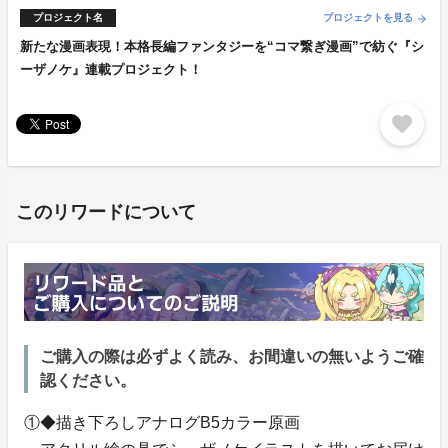
プロジェクト名
プロジェクトを見る
arrow_forward
新たな漫画表現！本格長編ファンタジーを“コマ繋ぎ漫画”で紡ぐ『シ
ーザノケ』連載プロジェクト！
favorite
このリワードについて
ご購入の際は必ずよく読み、お間違いの無いようご確
認ください。
①◆描き下ろしアナログB5カラー原画