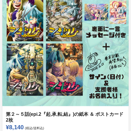
第２～５話(epi.2『起,承,転,結』)の紙本 ＆ ポストカード
2枚
¥8,140
(税込/送料込)