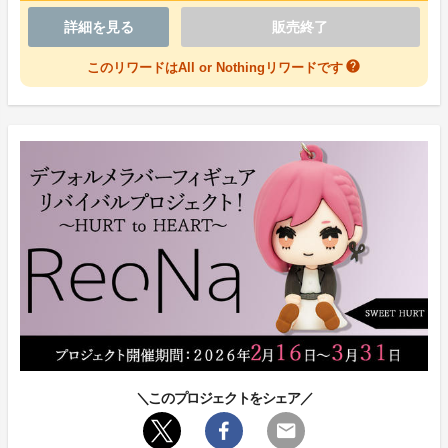
ませ。
詳細を見る
販売終了
help
このリワードはAll or Nothingリワードです
＼このプロジェクトをシェア／