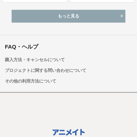
All Inリワード：商品購入時に決済が行われます。
りオールスタンディングライブハウスツアー「ReoNa L
商品代金以外に必要な費用 ／送料、消費税等
ive Tour 2026 “De:TOUR -動脈-”」を開催決定し、「Re
もっと見る
送料無料 (商品代金に含む)
oNa 動脈・静脈プロジェクト」の始動が発表された。
返品の取扱条件／返品期限、返品時の送料負担または解約や退会条
件
《返品の取扱い条件》
絶望に寄り添うをテーマに歌う、絶望系アニソンシンガ
FAQ・ヘルプ
輸送による商品の破損および発送ミスがあった場合のみ返品可。
ー。
商品到着後14日以内に弊社までご連絡いただいた後、出品者から連
購入方法・キャンセルについて
絡のある返送先へご返送下さい。
ReoNaさんのX（旧Twitter）はこちら！
プロジェクトに関する問い合わせについて
《不良品の取扱条件》
商品受取時に必ず商品の確認をお願いいたします。
その他の利用方法について
商品には万全を期しておりますが、万が一下記のような場合にはお
問い合わせフォームにてお問い合わせ下さい。
・申し込まれた商品と異なる商品が届いた場合
・商品が汚れている、または破損している場合
上記理由による不良品は、商品到着後14日以内に弊社までご連絡い
グッズの制作費、発送費
ただいた後、出品者から対応方法をお客様宛にご連絡致します
その他システム利用料等の諸経費
《キャンセルの可否と条件》
キャンセルはできません。
決済完了後の返金は一切できません。