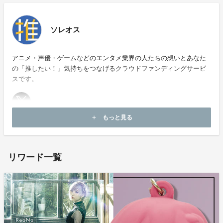
※本プロジェクトは【All or Nothing（目標達成型）】
です。
達成率が100%を到達すると、デフォルメラバーフィギ
ソレオス
ュアの制作が決定いたします。
アニメ・声優・ゲームなどのエンタメ業界の人たちの想いとあなた
の「推したい！」気持ちをつなげるクラウドファンディングサービ
なお、目標金額は衣装ごとに個別に設定されています。
スです。
達成した衣装のみが制作されますので、お求めの衣装が
ある場合はぜひ応援いただけますと幸いです。あらかじ
めご了承のほどお願い申し上げます。
もっと見る
add
ホームページ：
https://soreosu.com/
お問い合わせ：
soreosu-ml@animate.co.jp
リワード一覧
【SWEET HURT】衣装コース（税込・送料込み4,40
0円）