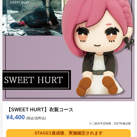
素材：PVC
サイズ：H70×W50×D45ｍｍ
※前回と同じ商品デザインをベースに製造いたします
が、製造工場が前回と異なるため、仕様が若干変わる可
能性がございます。ご購入後の返品・返金はお受けでき
【SWEET HURT】衣装コース
ませんので、ご理解のうえ、ご支援いただきますようお
¥4,400
願いいたします。
(税込/送料込)
※ご提供予定時期：
2027年春以降
※原材料価格の高騰により、今回の販売価格は前回より
STAGE1達成後、実施確定されます
も見直しをさせていただいております。ご了承ください