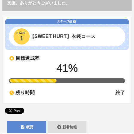
支援、ありがとうございました。
ステージ型
help
STAGE
【SWEET HURT】衣装コース
1
stars
目標達成率
41
%
watch_later
残り時間
終了
description
stars
概要
新着情報