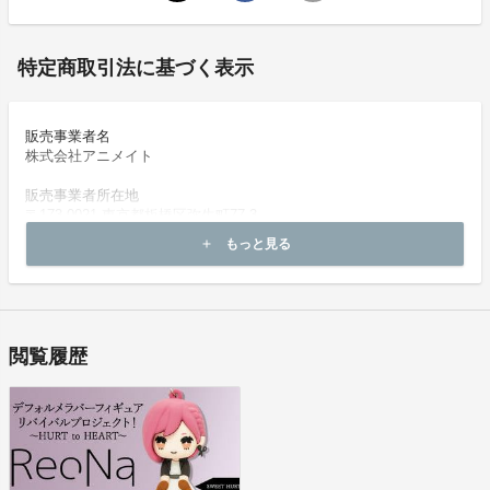
特定商取引法に基づく表示
販売事業者名
ReoNa(レオナ) ／10月20日生まれ。
株式会社アニメイト
販売事業者所在地
〒173-0021 東京都板橋区弥生町77-3
2018年4月にアニメ『ソードアート・オンライン オル
もっと見る
add
代表者または運営統括責任者
タナティブ ガンゲイル・オンライン』劇中歌アーティ
石山義高
スト、神崎エルザの歌唱役にてプレデビュー。
代表者または運営統括責任者（フリガナ）
同年８月にReoNa名義のアニメ『ハッピーシュガーラ
イシヤマヨシタカ
イフ』EDテーマ「SWEET HURT」でソロデビュー。
閲覧履歴
連絡先／ホームページ
以降『ソードアート・オンライン』シリーズ、『月姫 -
https://soreosu.com/
A piece of blue glass moon-』、『シャドーハウス』、
連絡先／電子メール
『シャングリラ・フロンティア』などアニメ、ゲームソ
soreosu-ml@animate.co.jp
ングをリリース。