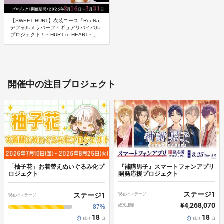
連絡先／TEL
045-441-1616
2023年3月には自身初の日本武道館ワンマンライブ「R
【SWEET HURT】衣装コース「ReoNa
販売価格帯
eoNa ONE-MAN Concert 2023 “ピルグリム” at日本武道
デフォルメラバーフィギュアリバイバル
プロジェクト！～HURT to HEART～」
※各プロジェクトページの「リワード代金」をご覧ください。価格
館～3.6 day 逃げて逢おうね～」をSOLD OUT。
は税込です。
2024年に５周年ツアー「ReoNa 5th Anniversary Conce
商品等の引き渡し時期（日数）・発送方法
rt Tour “ハロー、アンハッピー” 」を全国9都市11公演、
商品の引渡し時期またはサービスの提供時期は、各プロジェクトペ
ージの記載をご確認ください。
アジア３都市４公演を、同年１０月には東京ガーデンシ
開催中の注目プロジェクト
アター２Days公演を開催。
代金の支払時期および方法
《決済手段》
クレジットカード：All or Nothingリワード、All Inリワード
2025年7月放送のアニメ『アークナイツ【焔燼曙明/RIS
コンビニ払い：All Inリワード
E FROM EMBER】』のOPテーマ「End of Days」を8
コンビニ決済では下記がご利用いただけませんので、ご注意くださ
月6日リリース。同年10月8日に3rdアルバム「HEAR
い。
T」をリリース、11月より全国6都市を巡るアルバムツ
「柚子花」お着替えぬいぐるみ化プ
『補講男子』スマートフォンアプリ
セブンイレブン
ロジェクト
開発応援プロジェクト
アー「ReoNa ONE-MAN Concert Tour 2025 “HEART”」
ヤマザキデイリーストア
を完走。
ステージ
1
ステージ
1
現在のステージ
現在のステージ
《支払時期》
2026年3月に自身初の故郷凱旋フリーライブ「ReoNa F
¥4,268,070
総支援額
All or Nothingリワード：商品購入後、プロジェクト資金が目標金額
87
%
に到達したときに決済が行われます。
ree Live 2026 in 奄美大島 ”シマユイ あまみ”」、7月よ
18
18
残り
日
残り
日