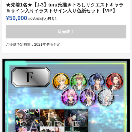
★先着1名★【J-3】turu氏描き下ろしリクエストキャラ
＆サイン入りイラストサイン入り色紙セット【VIP】
¥50,000
残り
1
(税込/送料込)
販売終了
ご提供予定時期：
2021年冬頃予定