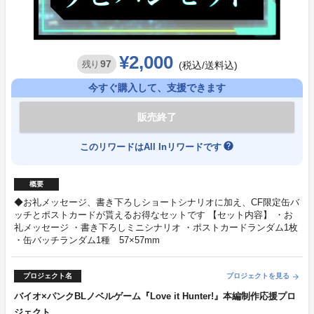
¥2,000
97
残り
(税込/送料込)
今すぐ購入して、支援できます
販売終了
help
このリワードはAll Inリワードです
概要
◆お礼メッセージ、書き下ろしショートシナリオに加え、CF限定缶バ
ッチとポストカードが貰えるお得なセットです 【セット内容】 ・お
礼メッセージ ・書き下ろしミニシナリオ ・ポストカードランダム1枚
・缶バッチランダム1種 57×57mm
プロジェクト名
プロジェクトを見る
arrow_forward
バイオ×パンクBLノベルゲーム『Love it Hunter!』本編制作応援プロ
ジェクト