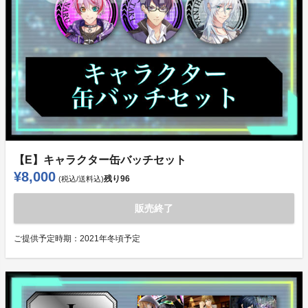
【E】キャラクター缶バッチセット
¥8,000
残り
96
(税込/送料込)
販売終了
ご提供予定時期：
2021年冬頃予定