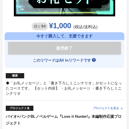
¥1,000
94
残り
(税込/送料込)
今すぐ購入して、支援できます
販売終了
help
このリワードはAll Inリワードです
概要
◆「お礼メッセージ」と「書き下ろしミニシナリオ」がセットになっ
たコースです。 【セット内容】 ・お礼メッセージ ・書き下ろしミニ
シナリオ
プロジェクト名
プロジェクトを見る
arrow_forward
バイオ×パンクBLノベルゲーム『Love it Hunter!』本編制作応援プロ
ジェクト