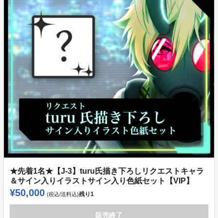
★先着1名★【J-3】turu氏描き下ろしリクエストキャラ
＆サイン入りイラストサイン入り色紙セット【VIP】
¥50,000
残り
1
(税込/送料込)
販売終了