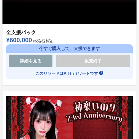
全支援パック
¥600,000
(税込/送料込)
今すぐ購入して、支援できます
詳細を見る
販売終了
help
このリワードはAll Inリワードです