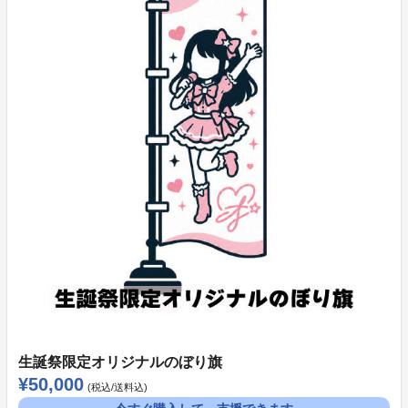
《All or Nothingリワード》
商品購入時に決済が行われ、プロジェクトが成立しなか
った場合には返金処理が行われます。
〈支払い方法〉
・クレジットカード
《All Inリワード》
目標達成率に関わらず、支援した時点で即時決済が行わ
れます。
〈支払い方法〉
・クレジットカード
・コンビニ決済（日本国内の購入のみ可能）
【利用可能なコンビニ】
生誕祭限定オリジナルのぼり旗
ローソン、ファミリーマート、ミニストップ、セイコー
¥50,000
(税込/送料込)
マート