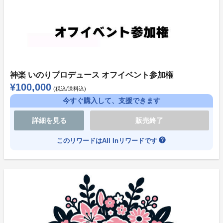
様をご確認の上、ご購入いただけますようお願い申し上
げます。
※期限内にコンビニ支払いが行われなかったリワードに
ついては、順次在庫に戻ります。
※購入はすべて先着順となります。
神楽 いのりプロデュース オフイベント参加権
¥100,000
●その他
(税込/送料込)
今すぐ購入して、支援できます
ソレオス会員登録、お届け先住所の変更、領収書の発行
などプラットフォームの仕様に関連して多く寄せられる
詳細を見る
販売終了
ご質問への回答は、下記を参照ください。
help
このリワードはAll Inリワードです
https://soreosu.com/pages/help
●お問い合わせ先
プロジェクト終了後のご住所変更や、その他生誕祭プロ
ジェクトに関するお問い合わせにつきましては、下記メ
ールアドレスまでご連絡くださいますようお願い申し上