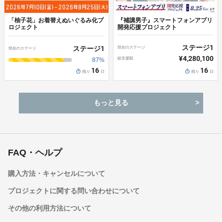
送料は商品代金に含まれており、別途ご負担いただく費用はありま
せん。
「柚子花」お着替えぬいぐるみ化プ
『補講男子』スマートフォンアプリ
返品・不良品について
ロジェクト
開発応援プロジェクト
《返品の取扱条件》
ステージ
1
ステージ
1
現在のステージ
輸送による商品の破損、または発送ミスがあった場合のみ返品をお
現在のステージ
受けいたします。
¥4,280,100
総支援額
87
%
商品到着後14日以内に弊社までご連絡いただいた後、出品者より案
16
16
残り
日
残り
日
内のある返送先へご返送ください。
《不良品の取扱条件》
もっと見る
商品到着後は必ず内容をご確認ください。
以下の場合には、商品到着後14日以内にお問い合わせフォームより
ご連絡ください。
・お申し込み内容と異なる商品が届いた場合
・商品に汚れ、または破損がある場合
内容確認後、出品者より対応方法をご案内いたします。
FAQ・ヘルプ
キャンセルについて
キャンセルはお受けできません。
購入方法・キャンセルについて
決済完了後の返金は一切できません。
プロジェクトに関する問い合わせについて
その他の利用方法について