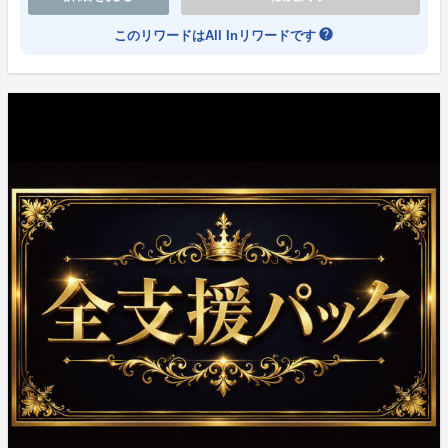
help
このリワードはAll Inリワードです