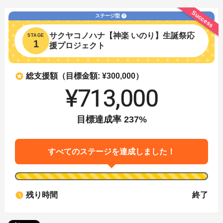
Success
ステージ型
help
サクヤコノハナ【神楽 いのり】生誕祭応
STAGE
1
援プロジェクト
stars
総支援額（目標金額: ¥300,000）
¥713,000
目標達成率
237
%
すべてのステージを達成しました！
watch_later
残り時間
終了