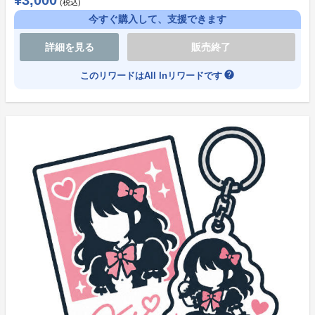
¥3,000
(税込)
ます。
今すぐ購入して、支援できます
皆様からの温かいご支援を、心よりお待ちしておりま
す。
詳細を見る
販売終了
help
このリワードはAll Inリワードです