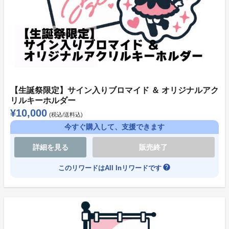
よくある質問
●プロジェクトについて
本プロジェクトは【All or Nothing】です。
目標金額が達成できなかった場合は、プロジェクト内容
【生誕祭限定】サイン入りブロマイド ＆ オリジナルアク
リルキーホルダー
の実施、グッズの生産などリワードの提供は行われませ
¥10,000
(税込/送料込)
ん。
今すぐ購入して、支援できます
あらかじめご了承ください。
その際の返金手続きなどにつきましては、ソレオスの規
詳細を見る
販売終了
約に基づきます。
help
このリワードはAll Inリワードです
●支援方法について（お支払いについて）
本プロジェクトの支払方法は【クレジットカード】【コ
ンビニ決済】となっております。