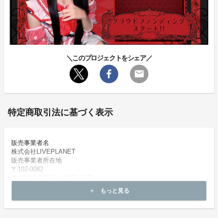
＼このプロジェクトをシェア／
特定商取引法に基づく表示
販売事業者名
株式会社LIVEPLANET
販売事業者所在地
〒102-0082
東京都千代田区一番町4-4-3F
代表者または運営統括責任者
もっと見る
add
岡村 敬子
代表者または運営統括責任者（フリガナ）
オカムラ ケイコ