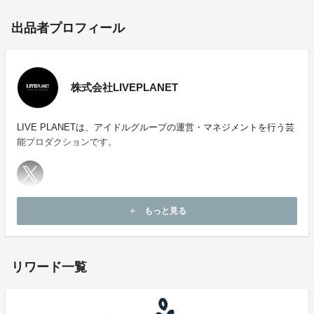
50,000円支援・・・オリジナルのぼり旗
出品者プロフィール
＋フラワースタンドお名前掲載＋サイン入りブロマイド
＆ オリジナルアクリルキーホルダー
株式会社LIVEPLANET
100,000円支援・・・オフイベ参加権
＋フラワースタンドお名前掲載＋サイン入りブロマイド
＆ オリジナルアクリルキーホルダー
LIVE PLANETは、アイドルグループの運営・マネジメントを行う芸
能プロダクションです。
300,000円支援・・・単独スタンドフラワー
＋フラワースタンドお名前掲載＋サイン入りブロマイド
＆ オリジナルアクリルキーホルダー
ホームページ：
https://liveplanet.jp
もっと見る
add
お問い合わせ：
soreosu@liveplanet.jp
600,000円支援・・・全支援パック
フラワースタンドお名前掲載＋サイン入りブロマイド
リワード一覧
＆ オリジナルアクリルキーホルダー＋単独スタンドフ
ラワー+特別特典会＋楽屋花