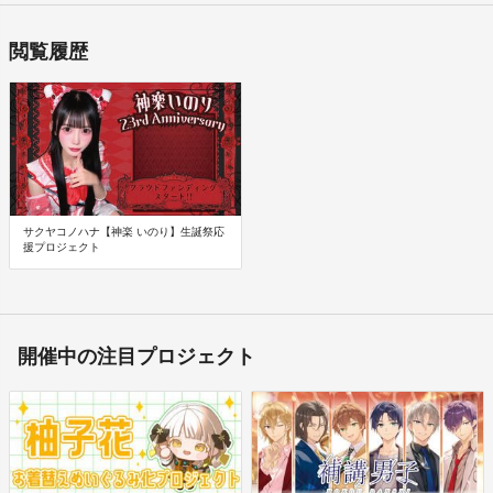
連絡先／ホームページ
https://liveplanet.co.jp/
連絡先／電子メール
閲覧履歴
info@liveplanet.co.jp
販売価格帯
各プロジェクトページに記載のリワード代金をご確認ください。
※価格はすべて税込表示です。
商品等の引き渡し時期・発送方法
商品の引渡し時期またはサービスの提供時期は、各プロジェクトペ
ージに記載しておりますのでご確認ください。
代金の支払時期および方法
サクヤコノハナ【神楽 いのり】生誕祭応
援プロジェクト
《決済手段》
・クレジットカード：All or Nothingリワード、All Inリワード
・コンビニ払い：All Inリワード
※コンビニ決済では以下はご利用いただけません。
・セブンイレブン
開催中の注目プロジェクト
・ヤマザキデイリーストア
《支払時期》
・All or Nothingリワード：商品購入時に決済が行われ、プロジェク
トが成立しなかった場合には返金処理が行われます。
・All Inリワード：商品購入時に決済されます。
商品代金以外に必要な費用