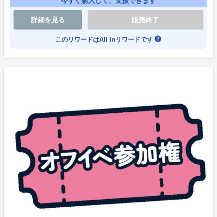
今すぐ購入して、支援できます
※決済完了後の返金は一切できません。
詳細を見る
販売終了
※リターン品は、プロジェクト開始時より決済方法とし
help
このリワードはAll Inリワードです
て「コンビニ決済」をご選択することができます。
※コンビニ決済では30万円未満のリワードのみご購入
可能となります。
※コンビニ決済の受付は「プロジェクト終了日前日の1
9時00分まで」となっております。
※支援時間は2026年6月10日20時00分00秒～2026年7
月1日23時59分00秒までとなります。詳細はプロジェク
トページ内の「残り時間」をご確認ください。
※時間を過ぎてのご購入は一切できませんので、お時間
に余裕を持ってご購入ください。
※ソレオスの仕様として、【クレジットカード】の分割
払いの対応はしておりません。ご希望の場合は、ご購入
後、各クレジットカード会社様の分割払いをご利用くだ
さい。その際は、ご利用のクレジットカード会社様の仕