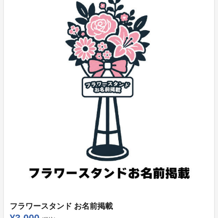
リターン品の発送について
・返礼品は、生誕祭終了後に順次発送させていただきま
す。
・オフイベントに関するご案内は、メッセージにてお送
りいたします。
※申込者様の設定等が原因によるリターン品の不着につ
いては、責任を負いかねます。
※ご支援後のキャンセルおよびご返金は、いかなる理由
があってもお受けできません。あらかじめご了承くださ
い。
支援金の用途につきまして
達成金額に応じて、生誕祭の内容がさらに華やかにパワ
ーアップしていきます。
総支援金額から諸経費を差し引いた 55％ を、本人希望
フラワースタンド お名前掲載
ゴール達成時の生誕祭制作費として使用させていただき