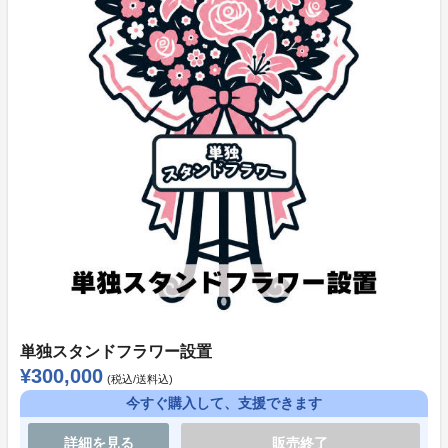
げます。
株式会社LIVE PLANET 生誕祭クラウドファンディング
お問い合わせ窓口
soreosu@liveplanet.jp
お問い合わせの際は、下記項目をあわせてご記載くださ
い。
・お名前
・ご支援時にご登録いただいたメールアドレス
・ご支援時にご登録いただいたお電話番号
・ご支援いただいたプロジェクト名
・お問い合わせ内容
単独スタンドフラワー設置
¥300,000
(税込/送料込)
今すぐ購入して、支援できます
詳細を見る
販売終了