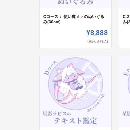
Cコース： 使い魔メァのぬいぐる
C
み(30cm)
み(
¥8,888
(税込/送料込)