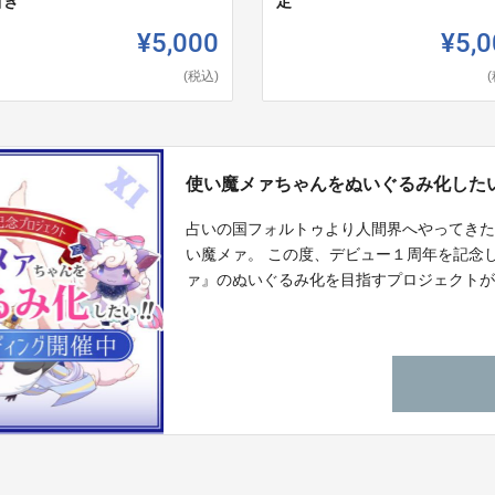
引き
定
¥5,000
¥5,0
(税込)
使い魔メァちゃんをぬいぐるみ化したい
占いの国フォルトゥより人間界へやってきたV
い魔メァ。 この度、デビュー１周年を記念
ァ』のぬいぐるみ化を目指すプロジェクトがは