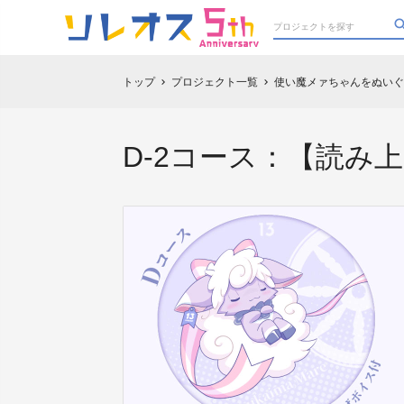
トップ
プロジェクト一覧
使い魔メァちゃんをぬいぐ
chevron_right
chevron_right
D-2コース：【読み