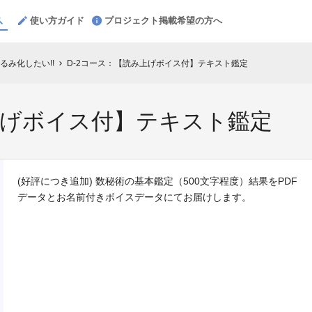
使い方ガイド
プロジェクト掲載希望の方へ
るみ化したい!!
D-2コース：【読み上げボイス付】テキスト鑑定
chevron_right
上げボイス付】テキスト鑑定
(好評につき追加) 数秘術の基本鑑定（500文字程度）結果をPDF
データとお名前付きボイスデータにてお届けします。