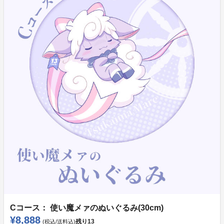
Cコース： 使い魔メァのぬいぐるみ(30cm)
¥8,888
残り
13
(税込/送料込)