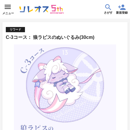
さがす
新規登録
メニュー
リワード
C-3コース： 狼ラピスのぬいぐるみ(30cm)