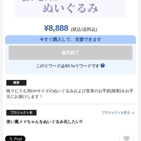
¥8,888
(税込/送料込)
今すぐ購入して、支援できます
販売終了
help
このリワードはAll Inリワードです
概要
狼ラピスも30cmサイズのぬいぐるみおよび直筆のお手紙(複製)をお手
元にお届けします！
プロジェクト名
プロジェクトを見る
arrow_forward
使い魔メァちゃんをぬいぐるみ化したい!!
favorite