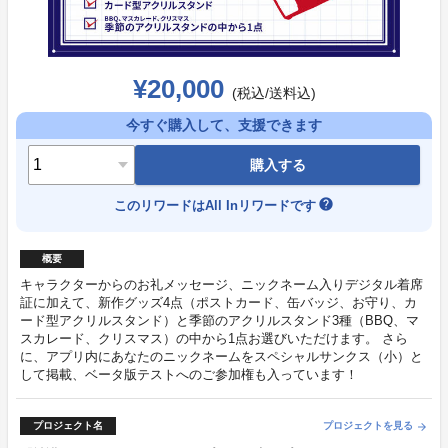
¥20,000
(税込/送料込)
今すぐ購入して、支援できます
購入する
help
このリワードはAll Inリワードです
概要
キャラクターからのお礼メッセージ、ニックネーム入りデジタル着席
証に加えて、新作グッズ4点（ポストカード、缶バッジ、お守り、カ
ード型アクリルスタンド）と季節のアクリルスタンド3種（BBQ、マ
スカレード、クリスマス）の中から1点お選びいただけます。 さら
に、アプリ内にあなたのニックネームをスペシャルサンクス（小）と
して掲載、ベータ版テストへのご参加権も入っています！
プロジェクト名
プロジェクトを見る
arrow_forward