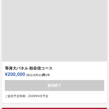
等身大パネル 柏谷信コース
¥200,000
残り
0
(税込/送料込)
販売終了
ご提供予定時期：
2026年9月予定