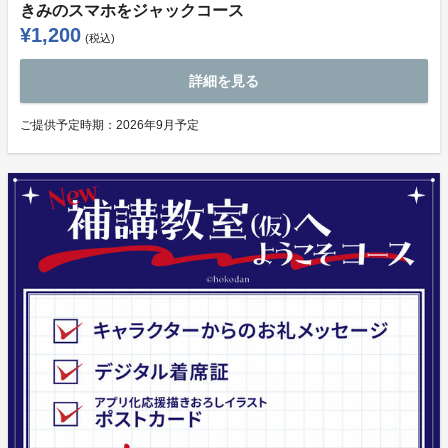
きみのスマホをジャックコース
¥1,200
(税込)
詳細を見る
ご提供予定時期：
2026年9月予定