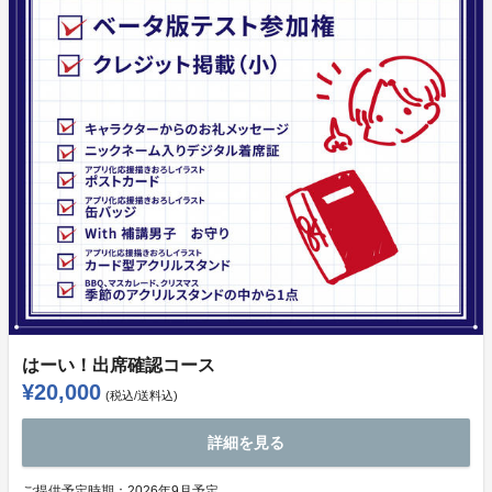
はーい！出席確認コース
¥20,000
(税込/送料込)
詳細を見る
ご提供予定時期：
2026年9月予定