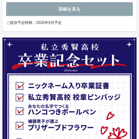
詳細を見る
ご提供予定時期：
2026年9月予定