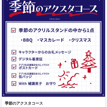
季節のアクスタコース