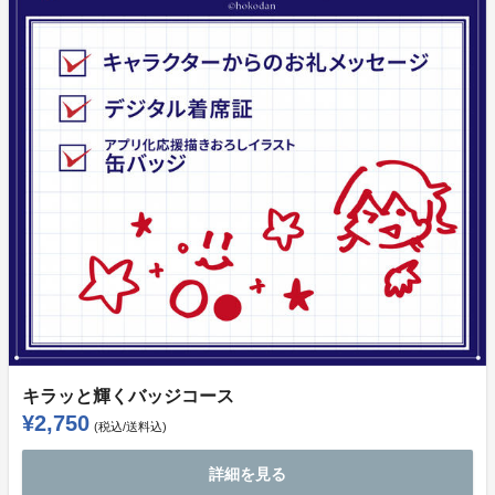
キラッと輝くバッジコース
¥2,750
(税込/送料込)
詳細を見る