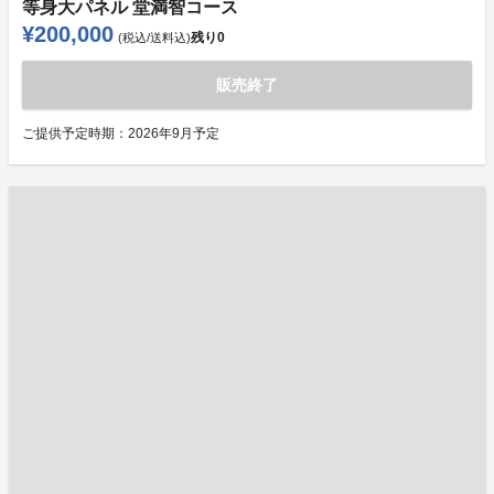
等身大パネル 堂満智コース
¥200,000
残り
0
(税込/送料込)
販売終了
ご提供予定時期：
2026年9月予定