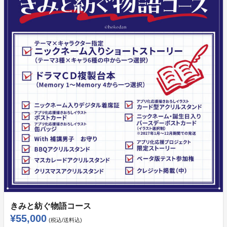
きみと紡ぐ物語コース
¥55,000
(税込/送料込)