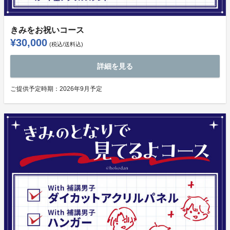
きみをお祝いコース
¥30,000
(税込/送料込)
詳細を見る
ご提供予定時期：
2026年9月予定