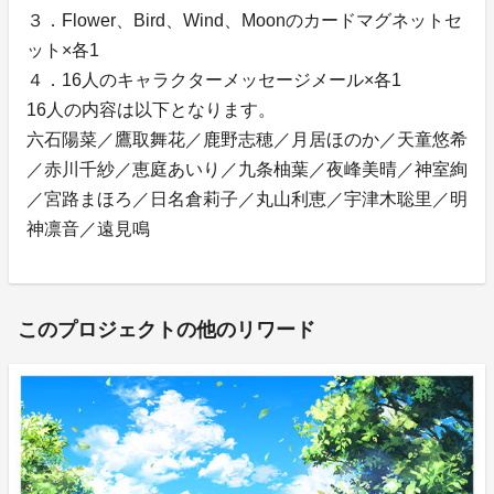
３．Flower、Bird、Wind、Moonのカードマグネットセ
ット×各1
４．16人のキャラクターメッセージメール×各1
16人の内容は以下となります。
六石陽菜／鷹取舞花／鹿野志穂／月居ほのか／天童悠希
／赤川千紗／恵庭あいり／九条柚葉／夜峰美晴／神室絢
／宮路まほろ／日名倉莉子／丸山利恵／宇津木聡里／明
神凛音／遠見鳴
このプロジェクトの他のリワード