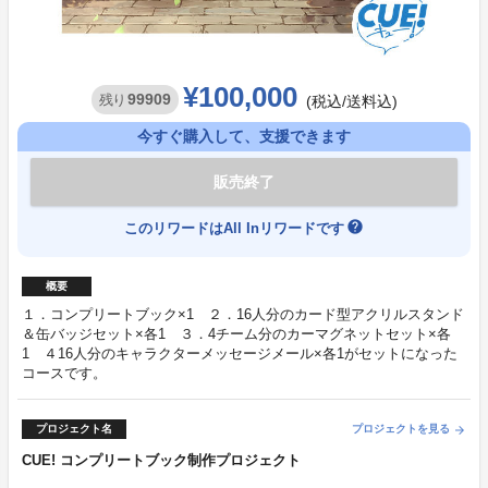
¥100,000
99909
残り
(税込/送料込)
今すぐ購入して、支援できます
販売終了
help
このリワードはAll Inリワードです
概要
１．コンプリートブック×1 ２．16人分のカード型アクリルスタンド
＆缶バッジセット×各1 ３．4チーム分のカーマグネットセット×各
1 ４16人分のキャラクターメッセージメール×各1がセットになった
コースです。
プロジェクト名
プロジェクトを見る
arrow_forward
CUE! コンプリートブック制作プロジェクト