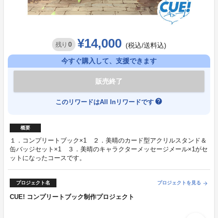
¥14,000
0
残り
(税込/送料込)
今すぐ購入して、支援できます
販売終了
help
このリワードはAll Inリワードです
概要
１．コンプリートブック×1 ２．美晴のカード型アクリルスタンド＆
缶バッジセット×1 ３．美晴のキャラクターメッセージメール×1がセ
ットになったコースです。
プロジェクト名
プロジェクトを見る
arrow_forward
CUE! コンプリートブック制作プロジェクト