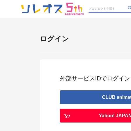
ログイン
外部サービスIDでログイン
CLUB anima
Yahoo! JAPAN