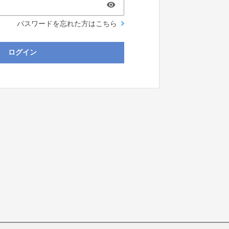
パスワードを忘れた方はこちら
ログイン