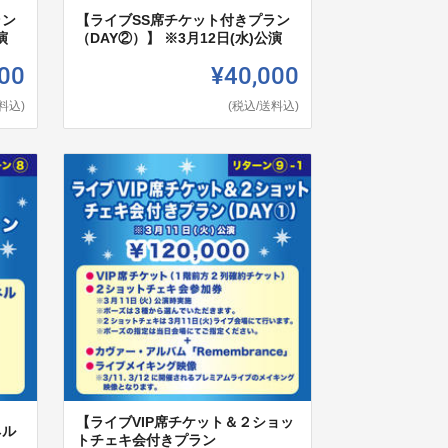
ラン
【ライブSS席チケット付きプラン
演
（DAY②）】 ※3月12日(水)公演
00
¥40,000
料込)
(税込/送料込)
【ライブVIP席チケット＆２ショッ
ネル
トチェキ会付きプラン