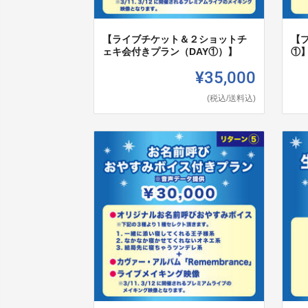
【ライブチケット＆２ショットチ
【
ェキ会付きプラン（DAY①）】
①
¥35,000
(税込/送料込)