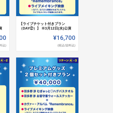
【ライブチケット付きプラン
演
（DAY②）】 ※3月12日(水)公演
00
¥16,700
料込)
(税込/送料込)