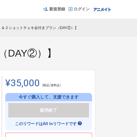
新規登録
ログイン
ト＆２ショットチェキ会付きプラン（DAY②）】
DAY②）】
¥35,000
(税込/送料込)
今すぐ購入して、支援できます
販売終了
help
このリワードはAll Inリワードです