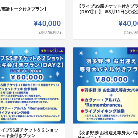
【ライブSS席チケット付きプ
生電話トーク付きプラン】
（DAY①）】 ※3月11日(火)公
¥40,000
¥40,0
(税込/送料込)
(税込/送
ライブSS席チケット＆２ショッ
【羽多野渉 お出迎え等身大パ
チェキ会付きプラン