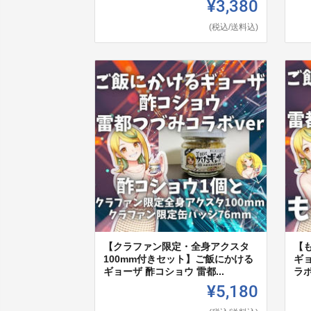
¥3,380
(税込/送料込)
【クラファン限定・全身アクスタ
【
100mm付きセット】ご飯にかける
ギ
ギョーザ 酢コショウ 雷都...
ラボ
¥5,180