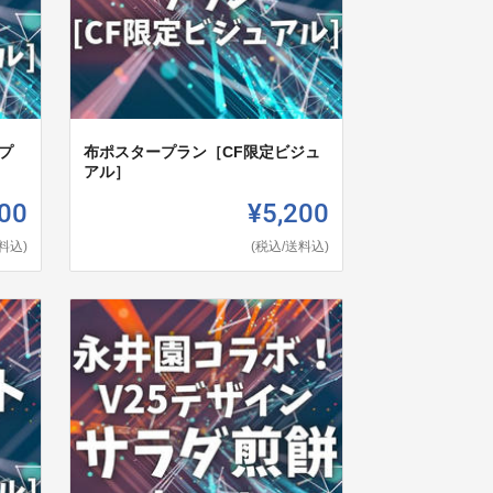
プ
布ポスタープラン［CF限定ビジュ
アル］
00
¥5,200
料込)
(税込/送料込)