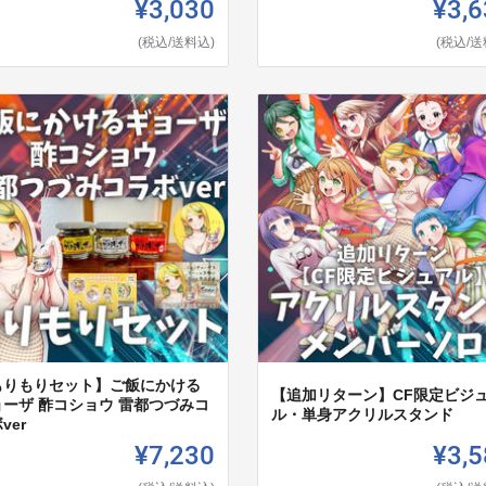
¥3,030
¥3,6
(税込/送料込)
(税込/送
もりもりセット】ご飯にかける
【追加リターン】CF限定ビジ
ョーザ 酢コショウ 雷都つづみコ
ル・単身アクリルスタンド
ver
¥7,230
¥3,5