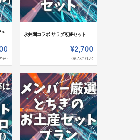
ジュ
永井園コラボ サラダ煎餅セット
00
¥2,700
料込)
(税込/送料込)