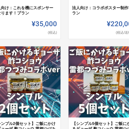
人向け：これを機にスポンサー
法人向け：コラボポスター制作
なります！プラン
ラン
¥35,000
¥220,0
(税込)
(税込/送
シンプル2個セット】ご飯にかけ
【シンプル5個セット】ご飯に
ギョーザ 酢コショウ 雷都つづみ
るギョーザ 酢コショウ 雷都つ