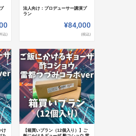
プ
法人向け：プロデューサー講演プ
ラン
00
¥84,000
料込)
(税込)
かけ
【箱買いプラン（12個入り）】ご
づみ
飯にかけるギョーザ 酢コショウ 雷