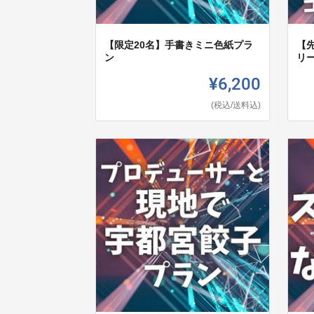
【限定20名】手書きミニ色紙プラ
【先
ン
リ
¥6,200
(税込/送料込)