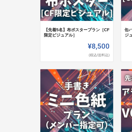
【先着5名】布ポスタープラン［CF
缶
限定ビジュアル］
ジ
¥8,500
(税込/送料込)