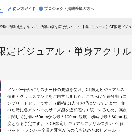
使い方ガイド
プロジェクト掲載希望の方へ
V25の活動拠点を作って、活動の幅を広げたい！
【追加リターン】CF限定ビジ
chevron_right
F限定ビジュアル・単身アクリ
メンバー伝いにリスナー様の要望を受け、CF限定ビジュアルの
個別アクリルスタンドをご用意しました。こちらは全員分揃うコ
ンプリートセットです。（価格は1人分お得になっています）並
べた時に各メンバーのサイズ感を違和感なく統一するため、高さ
に関しては最小60mmから最大100mm程度、横幅は最大80mm程
度となる予定です。 ・CF限定ビジュアルアクリルスタンド8個
セット ・メンバー全員と運営からの心を込めたお礼メール ・