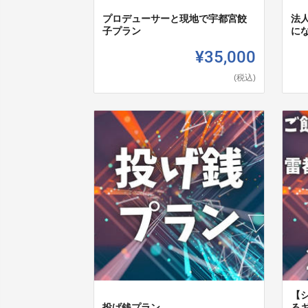
プロデューサーと現地で宇都宮餃
法
子プラン
に
¥35,000
(税込)
【
投げ銭プラン
る