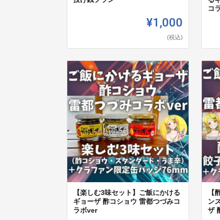
コラ
¥1,000
(税込)
【楽しむ3味セット】ご飯にかける
【
ギョーザ 酢コショウ 雷都つづみコ
ン
ラボver
ザ 