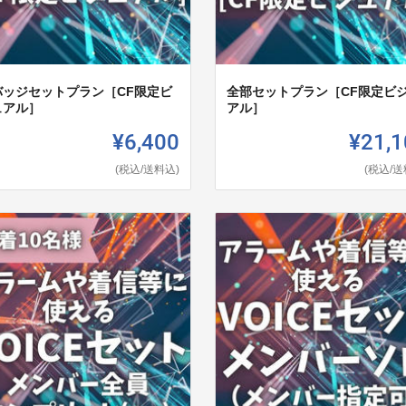
バッジセットプラン［CF限定ビ
全部セットプラン［CF限定ビ
ュアル］
アル］
¥6,400
¥21,1
(税込/送料込)
(税込/送