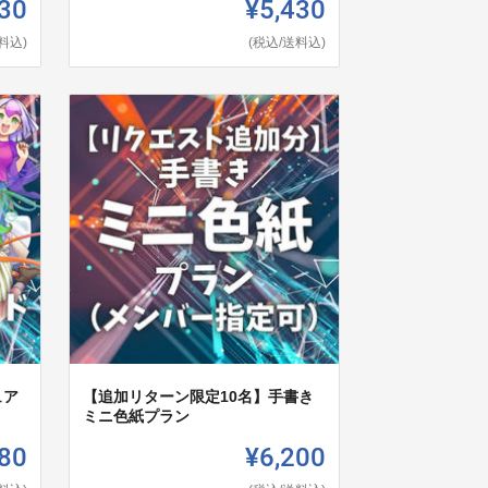
30
¥5,430
料込)
(税込/送料込)
ュア
【追加リターン限定10名】手書き
ミニ色紙プラン
80
¥6,200