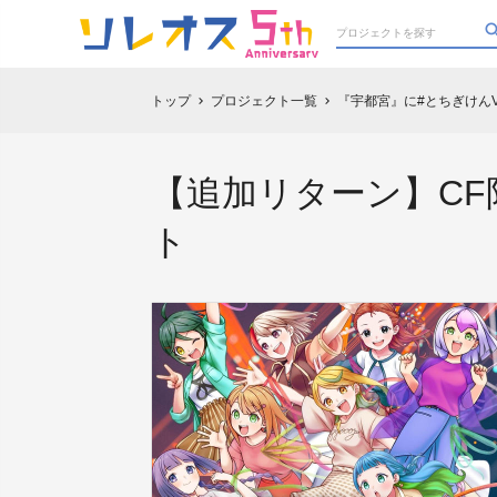
トップ
プロジェクト一覧
『宇都宮』に#とちぎけん
chevron_right
chevron_right
【追加リターン】C
ト