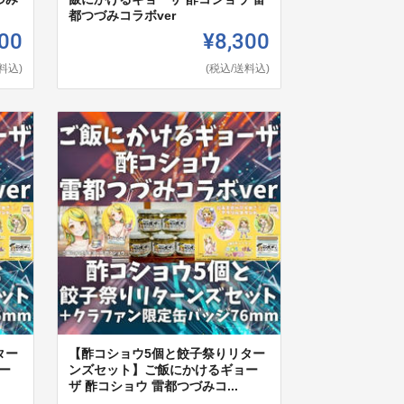
都つづみコラボver
00
¥8,300
料込)
(税込/送料込)
ター
【酢コショウ5個と餃子祭りリター
ー
ンズセット】ご飯にかけるギョー
ザ 酢コショウ 雷都つづみコ...