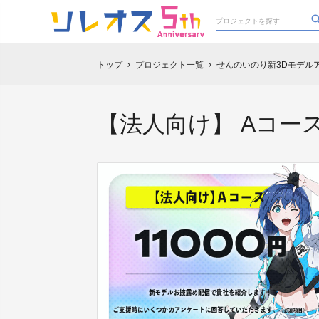
トップ
プロジェクト一覧
せんのいのり新3Dモデル
chevron_right
chevron_right
【法人向け】 Aコー