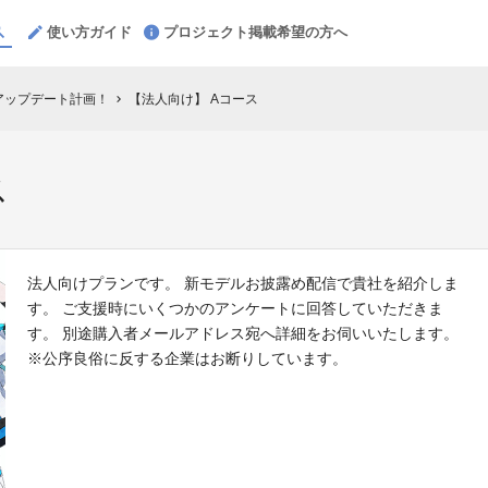
使い方ガイド
プロジェクト掲載希望の方へ
アップデート計画！
【法人向け】 Aコース
chevron_right
ス
法人向けプランです。 新モデルお披露め配信で貴社を紹介しま
す。 ご支援時にいくつかのアンケートに回答していただきま
す。 別途購入者メールアドレス宛へ詳細をお伺いいたします。
※公序良俗に反する企業はお断りしています。