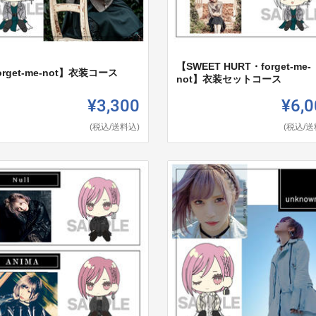
【SWEET HURT・forget-me-
orget-me-not】衣装コース
not】衣装セットコース
¥3,300
¥6,0
(税込/送料込)
(税込/送