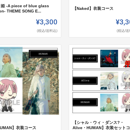
 -A piece of blue glass
【Naked】衣装コース
n- THEME SONG E...
¥3,300
¥3,3
(税込/送料込)
(税込/送
【シャル・ウィ・ダンス?・
HUMAN】衣装コース
Alive・HUMAN】衣装セット