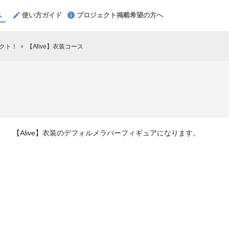
使い方ガイド
プロジェクト掲載希望の方へ
ェクト！
【Alive】衣装コース
chevron_right
【Alive】衣装のデフォルメラバーフィギュアになります。