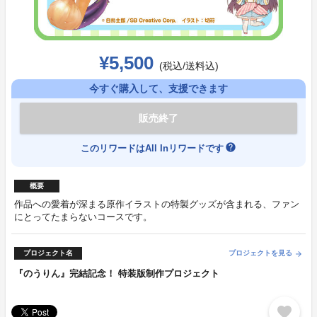
¥5,500
(税込/送料込)
今すぐ購入して、支援できます
販売終了
help
このリワードはAll Inリワードです
概要
作品への愛着が深まる原作イラストの特製グッズが含まれる、ファン
にとってたまらないコースです。
プロジェクト名
プロジェクトを見る
arrow_forward
『のうりん』完結記念！ 特装版制作プロジェクト
favorite