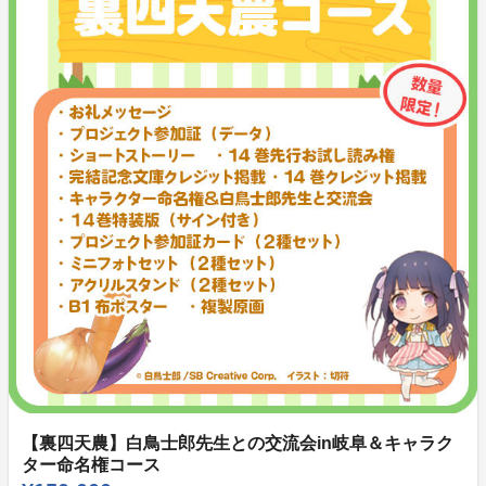
【裏四天農】白鳥士郎先生との交流会in岐阜＆キャラク
ター命名権コース